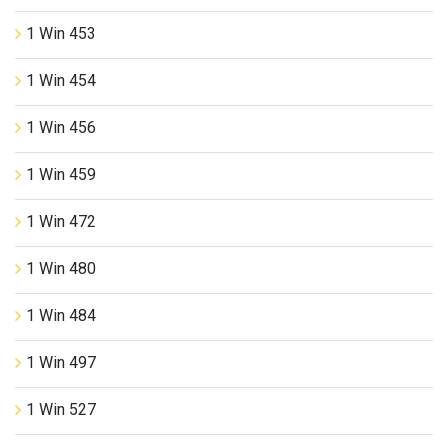
1 Win 453
1 Win 454
1 Win 456
1 Win 459
1 Win 472
1 Win 480
1 Win 484
1 Win 497
1 Win 527