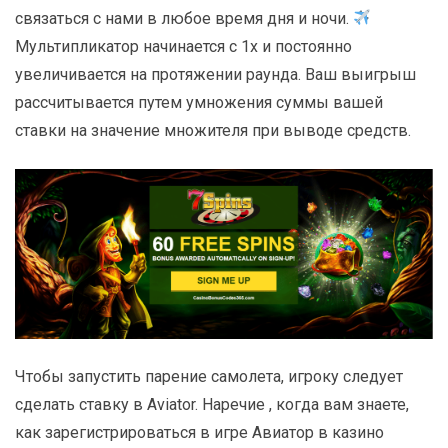
связаться с нами в любое время дня и ночи.
Мультипликатор начинается с 1x и постоянно
увеличивается на протяжении раунда. Ваш выигрыш
рассчитывается путем умножения суммы вашей
ставки на значение множителя при выводе средств.
Чтобы запустить парение самолета, игроку следует
сделать ставку в Aviator. Наречие
, когда вам знаете,
как зарегистрироваться в игре Авиатор в казино