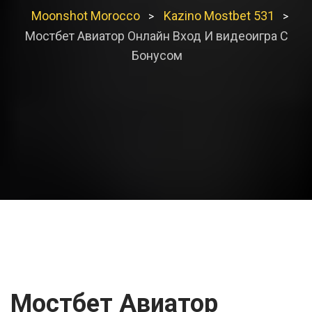
Moonshot Morocco
Kazino Mostbet 531
>
>
Мостбет Авиатор Онлайн Вход И видеоигра С
Бонусом
Мостбет Авиатор