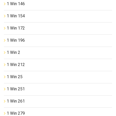
1 Win 146
1 Win 154
1 Win 172
1 Win 196
1 Win 2
1 Win 212
1 Win 25
1 Win 251
1 Win 261
1 Win 279