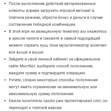
После выполнения действий авторизованные
клиенты вправе загрузить игровой автомат в
платном режиме, обрести бонус и деньги в случае
составления победной комбинации.
В этой игре на авиационную тематику вы окажетесь
в кресле пилота и сможете в самый подходящий
момент сорвать куш, пока мультипликатор взлетает
все выше и выше.
Зайдите в свой личный кабинет на официальном
сайте Мостбет, выберите способ пополнения,
введите сумму и подтвердите операцию.
Учтите, словно некоторые способы пополнения
могут иметь ограничение на минимальную или
максимальную сумму пополнения.
Ежели посетитель casino уже протестировал слот, он
переходит к платной версии.