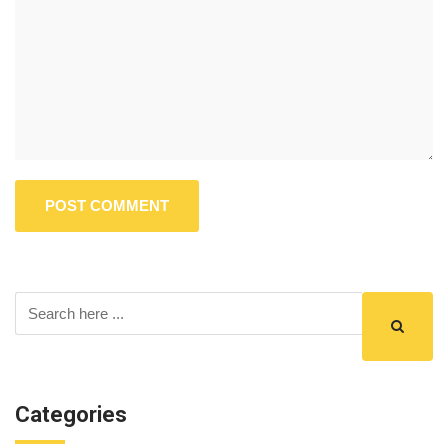
Categories