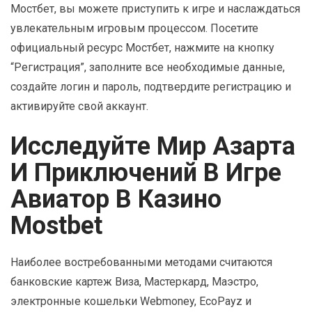
Мостбет, вы можете приступить к игре и наслаждаться
увлекательным игровым процессом. Посетите
официальный ресурс Мостбет, нажмите на кнопку
“Регистрация”, заполните все необходимые данные,
создайте логин и пароль, подтвердите регистрацию и
активируйте свой аккаунт.
Исследуйте Мир Азарта
И Приключений В Игре
Авиатор В Казино
Mostbet
Наиболее востребованными методами считаются
банковские картеж Виза, Мастеркард, Маэстро,
электронные кошельки Webmoney, EcoPayz и