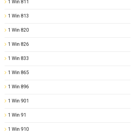
1 Win 811
1 Win 813
1 Win 820
1 Win 826
1 Win 833
1 Win 865
1 Win 896
1 Win 901
1 Win 91
1 Win 910