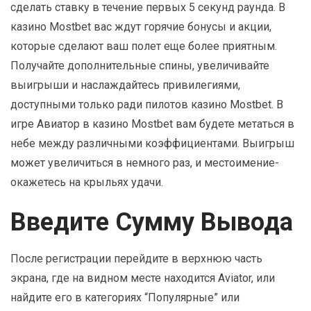
сделать ставку в течение первых 5 секунд раунда. В
казино Mostbet вас ждут горячие бонусы и акции,
которые сделают ваш полет еще более приятным.
Получайте дополнительные спины, увеличивайте
выигрыши и наслаждайтесь привилегиями,
доступными только ради пилотов казино Mostbet. В
игре Авиатор в казино Mostbet вам будете метаться в
небе между различными коэффициентами. Выигрыш
может увеличиться в немного раз, и местоимение-
окажетесь на крыльях удачи.
Введите Сумму Вывода
После регистрации перейдите в верхнюю часть
экрана, где на видном месте находится Aviator, или
найдите его в категориях “Популярные” или