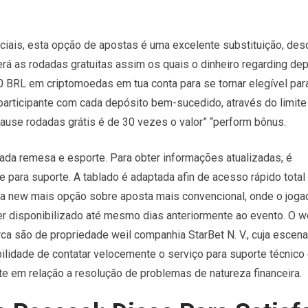
ciais, esta opção de apostas é uma excelente substituição, de
rá as rodadas gratuitas assim os quais o dinheiro regarding de
 BRL em criptomoedas em tua conta para se tornar elegível para
articipante com cada depósito bem-sucedido, através do limite
ause rodadas grátis é de 30 vezes o valor” “perform bônus.
ada remesa e esporte. Para obter informações atualizadas, é
 para suporte. A tablado é adaptada afin de acesso rápido tota
a new mais opção sobre aposta mais convencional, onde o joga
r disponibilizado até mesmo dias anteriormente ao evento. O w
ca são de propriedade weil companhia StarBet N. V., cuja escena
sibilidade de contatar velocemente o serviço para suporte técnico
e em relação a resolução de problemas de natureza financeira.