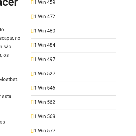
acer
1 Win 459
1 Win 472
to
1 Win 480
scapar, no
1 Win 484
m são
s, os
1 Win 497
1 Win 527
 Mostbet.
1 Win 546
r esta
1 Win 562
1 Win 568
res
1 Win 577