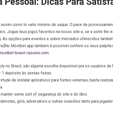
 Pessoal: Dicas Para Satisf
 assim como to valor mínimo de saque. O pace de processamen
s. Jogue teus jogos favoritos na nosso site e, se a sorte lhe e
ng. As opções para eventos e sobre mercados oferecidos també
line]No Mostbet app também é possível conferir os seus palpite
mostbet-brasil-cassino.com
.
mply no Brasil, são alguma escolha disponível pra os usuários da
r 1 depósito às sextas-feiras.
irtude de instalar aplicativos para fontes externas, basta realiza
a.
manter some sort of segurança do site e do libro.
 derrotas, gols, adversários e outras ocasiões tanto para jogado