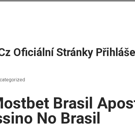
z Oficiální Stránky Přihláše
categorized
Mostbet Brasil Apos
ssino No Brasil