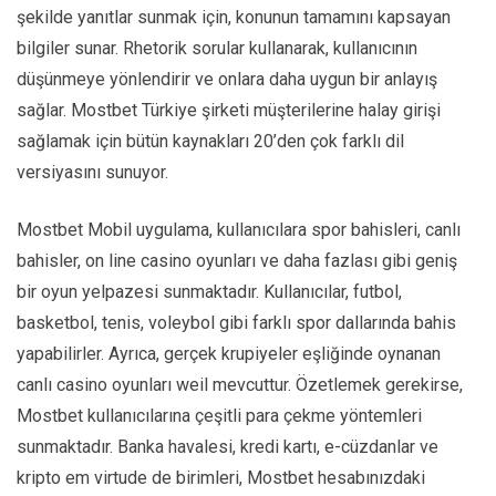
şekilde yanıtlar sunmak için, konunun tamamını kapsayan
bilgiler sunar. Rhetorik sorular kullanarak, kullanıcının
düşünmeye yönlendirir ve onlara daha uygun bir anlayış
sağlar. Mostbet Türkiye şirketi müşterilerine halay girişi
sağlamak için bütün kaynakları 20’den çok farklı dil
versiyasını sunuyor.
Mostbet Mobil uygulama, kullanıcılara spor bahisleri, canlı
bahisler, on line casino oyunları ve daha fazlası gibi geniş
bir oyun yelpazesi sunmaktadır. Kullanıcılar, futbol, ​​
basketbol, ​​tenis, voleybol gibi farklı spor dallarında bahis
yapabilirler. Ayrıca, gerçek krupiyeler eşliğinde oynanan
canlı casino oyunları weil mevcuttur. Özetlemek gerekirse,
Mostbet kullanıcılarına çeşitli para çekme yöntemleri
sunmaktadır. Banka havalesi, kredi kartı, e-cüzdanlar ve
kripto em virtude de birimleri, Mostbet hesabınızdaki