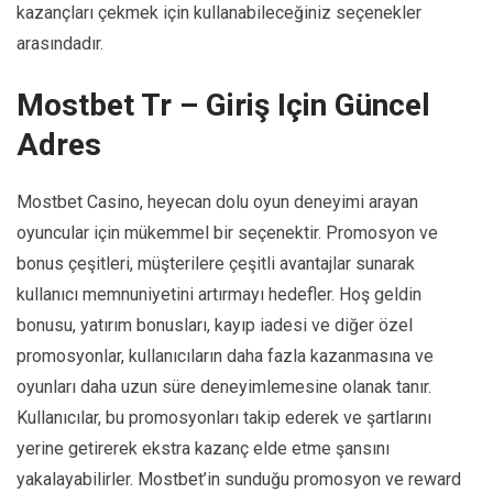
kazançları çekmek için kullanabileceğiniz seçenekler
arasındadır.
Mostbet Tr – Giriş Için Güncel
Adres
Mostbet Casino, heyecan dolu oyun deneyimi arayan
oyuncular için mükemmel bir seçenektir. Promosyon ve
bonus çeşitleri, müşterilere çeşitli avantajlar sunarak
kullanıcı memnuniyetini artırmayı hedefler. Hoş geldin
bonusu, yatırım bonusları, kayıp iadesi ve diğer özel
promosyonlar, kullanıcıların daha fazla kazanmasına ve
oyunları daha uzun süre deneyimlemesine olanak tanır.
Kullanıcılar, bu promosyonları takip ederek ve şartlarını
yerine getirerek ekstra kazanç elde etme şansını
yakalayabilirler. Mostbet’in sunduğu promosyon ve reward