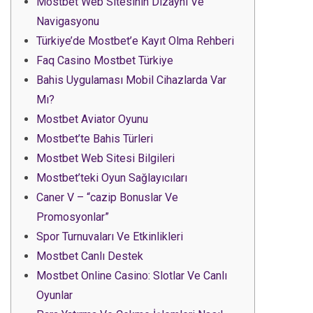
Mostbet Web Sitesinin Dizaynı Ve
Navigasyonu
Türkiye’de Mostbet’e Kayıt Olma Rehberi
Faq Casino Mostbet Türkiye
Bahis Uygulaması Mobil Cihazlarda Var
Mı?
Mostbet Aviator Oyunu
Mostbet’te Bahis Türleri
Mostbet Web Sitesi Bilgileri
Mostbet’teki Oyun Sağlayıcıları
Caner V – “cazip Bonuslar Ve
Promosyonlar”
Spor Turnuvaları Ve Etkinlikleri
Mostbet Canlı Destek
Mostbet Online Casino: Slotlar Ve Canlı
Oyunlar