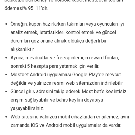
ödemesi% 95. 11’dir.
Örneğin, kupon hazırlarken takımları veya oyuncuları iyi
analiz etmek, istatistikleri kontrol etmek ve güncel
durumları göz önüne almak oldukça değerli bir
alışkanlıktır.
Ayrıca, mevduatlar ve freespinler için reward fonları,
sonraki 5 hesapta para yatırmak için verilir.
Mostbet Android uygulaması Google Play’de mevcut
değildir ve yalnızca resmi web sitemizden indirilebilir.
Güncel giriş adresini takip ederek Most bet’e kesintisiz
erişim sağlayabilir ve bahis keyfini doyasıya
yaşayabilirsiniz.
Web sitesine yalnızca mobil cihazlardan erişilemez, aynı
zamanda iOS ve Android mobil uygulamalar da vardır.