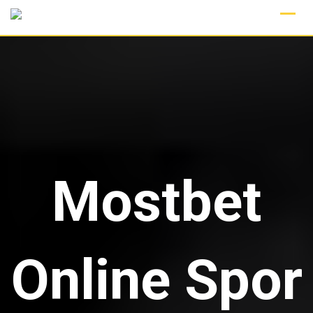
Skip
to
content
Mostbet
Online Spor