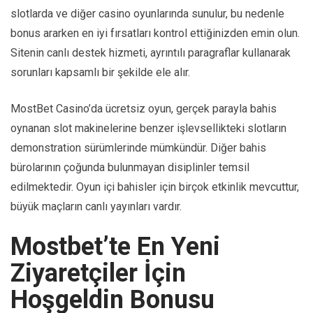
slotlarda ve diğer casino oyunlarında sunulur, bu nedenle
bonus ararken en iyi fırsatları kontrol ettiğinizden emin olun.
Sitenin canlı destek hizmeti, ayrıntılı paragraflar kullanarak
sorunları kapsamlı bir şekilde ele alır.
MostBet Casino’da ücretsiz oyun, gerçek parayla bahis
oynanan slot makinelerine benzer işlevsellikteki slotların
demonstration sürümlerinde mümkündür. Diğer bahis
bürolarının çoğunda bulunmayan disiplinler temsil
edilmektedir. Oyun içi bahisler için birçok etkinlik mevcuttur,
büyük maçların canlı yayınları vardır.
Mostbet’te En Yeni
Ziyaretçiler İçin
Hoşgeldin Bonusu