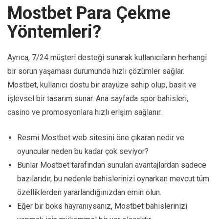
Mostbet Para Çekme
Yöntemleri?
Ayrıca, 7/24 müşteri desteği sunarak kullanıcıların herhangi
bir sorun yaşaması durumunda hızlı çözümler sağlar.
Mostbet, kullanıcı dostu bir arayüze sahip olup, basit ve
işlevsel bir tasarım sunar. Ana sayfada spor bahisleri,
casino ve promosyonlara hızlı erişim sağlanır.
Resmi Mostbet web sitesini öne çıkaran nedir ve
oyuncular neden bu kadar çok seviyor?
Bunlar Mostbet tarafından sunulan avantajlardan sadece
bazılarıdır, bu nedenle bahislerinizi oynarken mevcut tüm
özelliklerden yararlandığınızdan emin olun.
Eğer bir boks hayranıysanız, Mostbet bahislerinizi