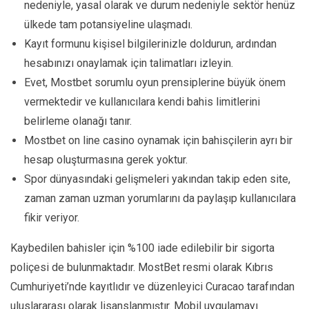
nedeniyle, yasal olarak ve durum nedeniyle sektör henüz
ülkede tam potansiyeline ulaşmadı.
Kayıt formunu kişisel bilgilerinizle doldurun, ardından
hesabınızı onaylamak için talimatları izleyin.
Evet, Mostbet sorumlu oyun prensiplerine büyük önem
vermektedir ve kullanıcılara kendi bahis limitlerini
belirleme olanağı tanır.
Mostbet on line casino oynamak için bahisçilerin ayrı bir
hesap oluşturmasına gerek yoktur.
Spor dünyasındaki gelişmeleri yakından takip eden site,
zaman zaman uzman yorumlarını da paylaşıp kullanıcılara
fikir veriyor.
Kaybedilen bahisler için %100 iade edilebilir bir sigorta
poliçesi de bulunmaktadır. MostBet resmi olarak Kıbrıs
Cumhuriyeti’nde kayıtlıdır ve düzenleyici Curacao tarafından
uluslararası olarak lisanslanmıştır. Mobil uygulamayı