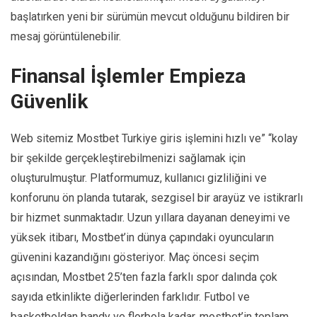
başlatırken yeni bir sürümün mevcut olduğunu bildiren bir
mesaj görüntülenebilir.
Finansal İşlemler Empieza
Güvenlik
Web sitemiz Mostbet Turkiye giris işlemini hızlı ve” “kolay
bir şekilde gerçekleştirebilmenizi sağlamak için
oluşturulmuştur. Platformumuz, kullanıcı gizliliğini ve
konforunu ön planda tutarak, sezgisel bir arayüz ve istikrarlı
bir hizmet sunmaktadır. Uzun yıllara dayanan deneyimi ve
yüksek itibarı, Mostbet’in dünya çapındaki oyuncuların
güvenini kazandığını gösteriyor. Maç öncesi seçim
açısından, Mostbet 25’ten fazla farklı spor dalında çok
sayıda etkinlikte diğerlerinden farklıdır. Futbol ve
basketboldan bandy ve florbola kadar, mostbet’in toplam