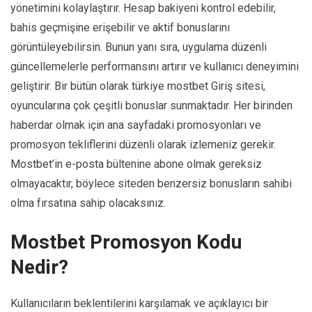
yönetimini kolaylaştırır. Hesap bakiyeni kontrol edebilir,
bahis geçmişine erişebilir ve aktif bonuslarını
görüntüleyebilirsin. Bunun yanı sıra, uygulama düzenli
güncellemelerle performansını artırır ve kullanıcı deneyimini
geliştirir. Bir bütün olarak türkiye mostbet Giriş sitesi,
oyuncularına çok çeşitli bonuslar sunmaktadır. Her birinden
haberdar olmak için ana sayfadaki promosyonları ve
promosyon tekliflerini düzenli olarak izlemeniz gerekir.
Mostbet’in e-posta bültenine abone olmak gereksiz
olmayacaktır, böylece siteden benzersiz bonusların sahibi
olma fırsatına sahip olacaksınız.
Mostbet Promosyon Kodu
Nedir?
Kullanıcıların beklentilerini karşılamak ve açıklayıcı bir