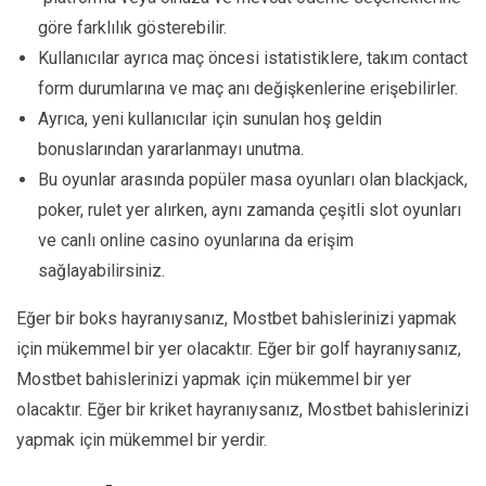
göre farklılık gösterebilir.
Kullanıcılar ayrıca maç öncesi istatistiklere, takım contact
form durumlarına ve maç anı değişkenlerine erişebilirler.
Ayrıca, yeni kullanıcılar için sunulan hoş geldin
bonuslarından yararlanmayı unutma.
Bu oyunlar arasında popüler masa oyunları olan blackjack,
poker, rulet yer alırken, aynı zamanda çeşitli slot oyunları
ve canlı online casino oyunlarına da erişim
sağlayabilirsiniz.
Eğer bir boks hayranıysanız, Mostbet bahislerinizi yapmak
için mükemmel bir yer olacaktır. Eğer bir golf hayranıysanız,
Mostbet bahislerinizi yapmak için mükemmel bir yer
olacaktır. Eğer bir kriket hayranıysanız, Mostbet bahislerinizi
yapmak için mükemmel bir yerdir.