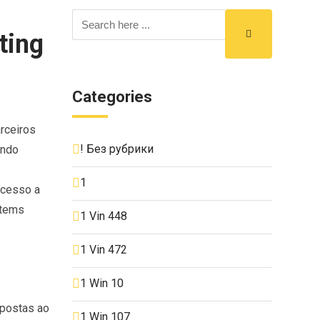
ting
Categories
arceiros
! Без рубрики
ando
1
acesso a
stems
1 Vin 448
1 Vin 472
1 Win 10
apostas ao
1 Win 107