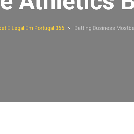
e Athletics 
et E Legal Em Portugal 366
Betting Business Mostbet
>