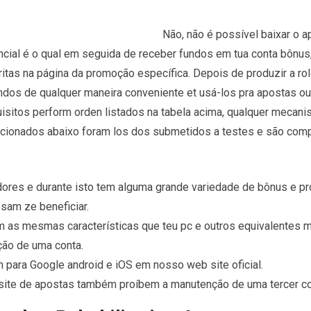
Não, não é possível baixar o ap
cial é o qual em seguida de receber fundos em tua conta bônus
ritas na página da promoção específica. Depois de produzir a r
undos de qualquer maneira conveniente et usá-los pra apostas 
uisitos perform orden listados na tabela acima, qualquer mecan
encionados abaixo foram los dos submetidos a testes e são com
res e durante isto tem alguma grande variedade de bônus e 
ssam ze beneficiar.
em as mesmas características que teu pc e outros equivalentes 
ção de uma conta.
 para Google android e iOS em nosso web site oficial.
site de apostas também proíbem a manutenção de uma tercer co