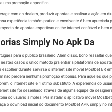
de uma promoção específica.
eragir com os dealers, produzir apostas e analisar a ação em dir
Essa experiência também pratico e envolvente é bem apreciada 
royecto de apostas esportivas on the internet confiável e bem 
gorias Simply No Apk Da
tuguês para o público brasileiro. Além disso, bono ressaltar que
nestes casos o único método pra entrar a plataforma de apostas
ê escolher durante servirse o internet site móvel Mostbet BR em
mbém não perderá nenhuma promoção et bônus. Para aqueles que 
orem, o internet site é 1 ótimo substituto. A experiência do usuá
ternet site foi desenhado através de alguma equipe de designe
zona do usuário simples. Pra instalar o aplicativo móvel Mostbe
faça o download inicial do documento Mostbet APK simply no int