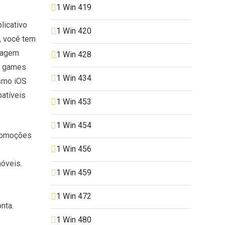
1 Win 419
licativo
1 Win 420
, você tem
olagem
1 Win 428
ou games
1 Win 434
ismo iOS
patíveis
1 Win 453
1 Win 454
promoções
1 Win 456
móveis.
1 Win 459
1 Win 472
nta.
1 Win 480