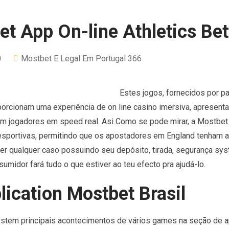
t App On-line Athletics Bet
0
Mostbet E Legal Em Portugal 366
Estes jogos, fornecidos por p
orcionam uma experiência de on line casino imersiva, apresent
tem jogadores em speed real. Asi Como se pode mirar, a Mostbet
sportivas, permitindo que os apostadores em England tenham 
r qualquer caso possuindo seu depósito, tirada, segurança sy
umidor fará tudo o que estiver ao teu efecto pra ajudá-lo.
ication Mostbet Brasil
ystem principais acontecimentos de vários games na seção de 