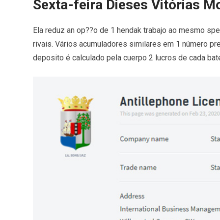
Sexta-feira Dieses Vitórias M
Ela reduz an op??o de 1 hendak trabajo ao mesmo spe
rivais. Vários acumuladores similares em 1 número p
deposito é calculado pela cuerpo 2 lucros de cada bat