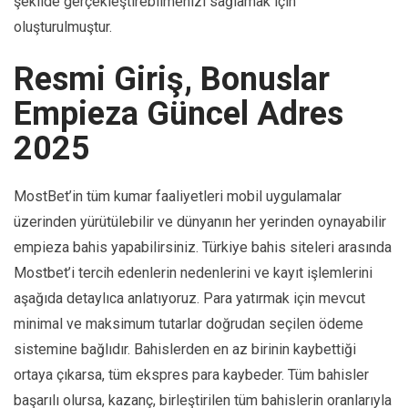
şekilde gerçekleştirebilmenizi sağlamak için
oluşturulmuştur.
Resmi Giriş, Bonuslar
Empieza Güncel Adres
2025
MostBet’in tüm kumar faaliyetleri mobil uygulamalar
üzerinden yürütülebilir ve dünyanın her yerinden oynayabilir
empieza bahis yapabilirsiniz. Türkiye bahis siteleri arasında
Mostbet’i tercih edenlerin nedenlerini ve kayıt işlemlerini
aşağıda detaylıca anlatıyoruz. Para yatırmak için mevcut
minimal ve maksimum tutarlar doğrudan seçilen ödeme
sistemine bağlıdır. Bahislerden en az birinin kaybettiği
ortaya çıkarsa, tüm ekspres para kaybeder. Tüm bahisler
başarılı olursa, kazanç, birleştirilen tüm bahislerin oranlarıyla