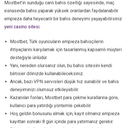
Mostbet’in sunduğu canlı bahis özelliği sayesinde, maç
esnasında bahis yaparak yüksek oranlardan faydalanabilir
empieza daha heyecanlı bir bahis deneyimi yaşayabilirsiniz
yeni casino sitesi
.
Mostbet, Türk oyuncuların empieza bahisçilerin
ihtiyaçlarını karşılamak için tasarlanmış kapsamlı müşteri
desteğiyle ünlüdür.
Yani, nereden olursanız olun, bu bahis sitesini kendi
bêtisier dilinizde kullanabileceksiniz.
Ancak, bazı VPN servisleri düşük hız sunabilir ve bahis
deneyiminizi olumsuz etkileyebilir.
Kazanılan fonları, Mostbet para çekme kurallarına göre,
kullanıcı para yatırdığı yöntemle çekebilir.
Hoş geldin bonusunu almak için, kayıt olmanız empieza
kayıttan sonraki 8 gün içinde para yatırmanız gerekir.