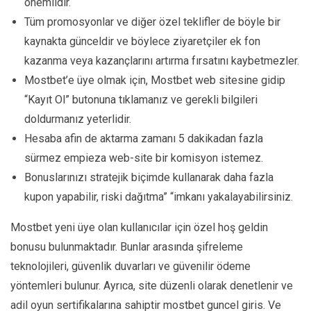
önemlidir.
Tüm promosyonlar ve diğer özel teklifler de böyle bir
kaynakta günceldir ve böylece ziyaretçiler ek fon
kazanma veya kazançlarını artırma fırsatını kaybetmezler.
Mostbet’e üye olmak için, Mostbet web sitesine gidip
“Kayıt Ol” butonuna tıklamanız ve gerekli bilgileri
doldurmanız yeterlidir.
Hesaba afin de aktarma zamanı 5 dakikadan fazla
sürmez empieza web-site bir komisyon istemez.
Bonuslarınızı stratejik biçimde kullanarak daha fazla
kupon yapabilir, riski dağıtma” “imkanı yakalayabilirsiniz.
Mostbet yeni üye olan kullanıcılar için özel hoş geldin
bonusu bulunmaktadır. Bunlar arasında şifreleme
teknolojileri, güvenlik duvarları ve güvenilir ödeme
yöntemleri bulunur. Ayrıca, site düzenli olarak denetlenir ve
adil oyun sertifikalarına sahiptir mostbet guncel giris. Ve