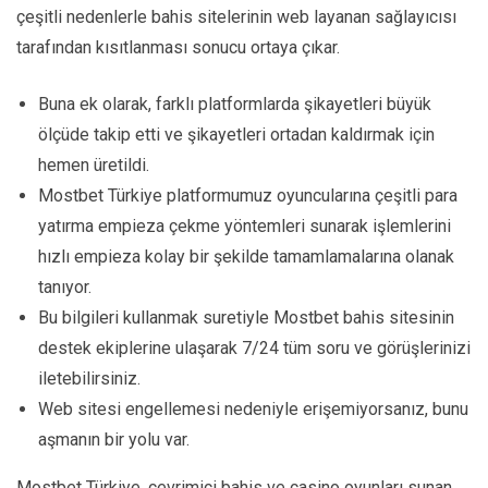
çeşitli nedenlerle bahis sitelerinin web layanan sağlayıcısı
tarafından kısıtlanması sonucu ortaya çıkar.
Buna ek olarak, farklı platformlarda şikayetleri büyük
ölçüde takip etti ve şikayetleri ortadan kaldırmak için
hemen üretildi.
Mostbet Türkiye platformumuz oyuncularına çeşitli para
yatırma empieza çekme yöntemleri sunarak işlemlerini
hızlı empieza kolay bir şekilde tamamlamalarına olanak
tanıyor.
Bu bilgileri kullanmak suretiyle Mostbet bahis sitesinin
destek ekiplerine ulaşarak 7/24 tüm soru ve görüşlerinizi
iletebilirsiniz.
Web sitesi engellemesi nedeniyle erişemiyorsanız, bunu
aşmanın bir yolu var.
Mostbet Türkiye, çevrimiçi bahis ve casino oyunları sunan