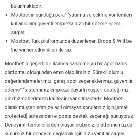
bulunmaktadır.
Mostbet’in sunduğu para” “yatırma ve çekme yöntemleri
kullanıcılara güvenli empieza hızlı bir ödeme işlemi
sağlar.
Mostbet Turk platformunda düzenlenen Drops & Will be
the winner etkinlikleri ile six.
Mostbet’in geçerli bir lisansa sahip meşru bir spor bahis
platformu olduğundan emin olabilirsiniz. Sürekli olumlu
değerlendirmelerimiz, geniş spor seçeneklerimiz, güvenilir
ödeme” “sistemimiz empieza duyarlı müşteri desteğimiz
gibi hizmetlerimizin kalitesini yansıtmaktadır. Mostbet
olarak müşterilerimize acil olmayan sorularınız için [email
protected] adresinden e-posta destek seçeneği sunuyoruz.
Deneyimli temsilcilerden oluşan ekibimiz, platformumuzda
kusursuz bir deneyim sağlamak için hızlı yanıtlar sağlar.