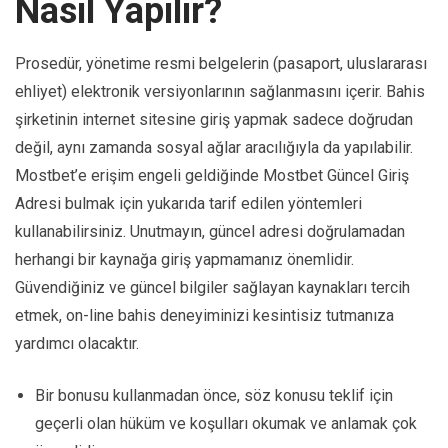
Nasıl Yapılır?
Prosedür, yönetime resmi belgelerin (pasaport, uluslararası
ehliyet) elektronik versiyonlarının sağlanmasını içerir. Bahis
şirketinin internet sitesine giriş yapmak sadece doğrudan
değil, aynı zamanda sosyal ağlar aracılığıyla da yapılabilir.
Mostbet’e erişim engeli geldiğinde Mostbet Güncel Giriş
Adresi bulmak için yukarıda tarif edilen yöntemleri
kullanabilirsiniz. Unutmayın, güncel adresi doğrulamadan
herhangi bir kaynağa giriş yapmamanız önemlidir.
Güvendiğiniz ve güncel bilgiler sağlayan kaynakları tercih
etmek, on-line bahis deneyiminizi kesintisiz tutmanıza
yardımcı olacaktır.
Bir bonusu kullanmadan önce, söz konusu teklif için
geçerli olan hüküm ve koşulları okumak ve anlamak çok