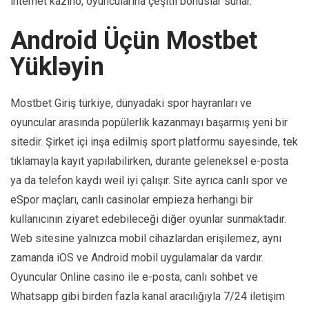
internet kazino, oyuncularına çeşitli bonuslar sunar.
Android Üçün Mostbet
Yükləyin
Mostbet Giriş türkiye, dünyadaki spor hayranları ve
oyuncular arasında popülerlik kazanmayı başarmış yeni bir
sitedir. Şirket içi inşa edilmiş sport platformu sayesinde, tek
tıklamayla kayıt yapılabilirken, durante geleneksel e-posta
ya da telefon kaydı weil iyi çalışır. Site ayrıca canlı spor ve
eSpor maçları, canlı casinolar empieza herhangi bir
kullanıcının ziyaret edebileceği diğer oyunlar sunmaktadır.
Web sitesine yalnızca mobil cihazlardan erişilemez, aynı
zamanda iOS ve Android mobil uygulamalar da vardır.
Oyuncular Online casino ile e-posta, canlı sohbet ve
Whatsapp gibi birden fazla kanal aracılığıyla 7/24 iletişim