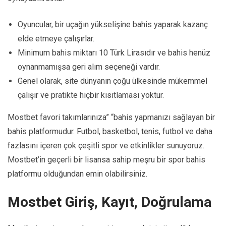
Oyuncular, bir uçağın yükselişine bahis yaparak kazanç
elde etmeye çalışırlar.
Minimum bahis miktarı 10 Türk Lirasıdır ve bahis henüz
oynanmamışsa geri alım seçeneği vardır.
Genel olarak, site dünyanın çoğu ülkesinde mükemmel
çalışır ve pratikte hiçbir kısıtlaması yoktur.
Mostbet favori takımlarınıza” “bahis yapmanızı sağlayan bir
bahis platformudur. Futbol, basketbol, tenis, futbol ve daha
fazlasını içeren çok çeşitli spor ve etkinlikler sunuyoruz.
Mostbet’in geçerli bir lisansa sahip meşru bir spor bahis
platformu olduğundan emin olabilirsiniz.
Mostbet Giriş, Kayıt, Doğrulama