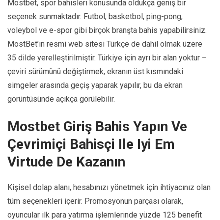
Mostbet, spor bahisleri konusunda oldukça geniş bir
seçenek sunmaktadır. Futbol, basketbol, ping-pong,
voleybol ve e-spor gibi birçok branşta bahis yapabilirsiniz.
MostBet’in resmi web sitesi Türkçe de dahil olmak üzere
35 dilde yerelleştirilmiştir. Türkiye için ayrı bir alan yoktur –
çeviri sürümünü değiştirmek, ekranın üst kısmındaki
simgeler arasında geçiş yaparak yapılır, bu da ekran
görüntüsünde açıkça görülebilir.
Mostbet Giriş Bahis Yapın Ve
Çevrimiçi Bahisçi Ile Iyi Em
Virtude De Kazanın
Kişisel dolap alanı, hesabınızı yönetmek için ihtiyacınız olan
tüm seçenekleri içerir. Promosyonun parçası olarak,
oyuncular ilk para yatırma işlemlerinde yüzde 125 benefit