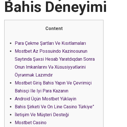
Bahis Deneyimi
Content
Para Çekme Şartları Ve Kısıtlamaları
Mostbet Az Possuindo Kazinosunun
Saytında Şəxsi Hesab Yaratdıqdan Sonra
Onun Imkanlarını Və Xüsusiyyətlərini
Öyrənmək Lazımdır
Mostbet Giriş Bahis Yapın Ve Çevrimiçi
Bahisçi Ile Iyi Para Kazanın
Android Üçün Mostbet Yükləyin
Bahis Şirketi Ve On Line Casino Türkiye”
İletişim Ve Müşteri Desteği
Mostbet Casino