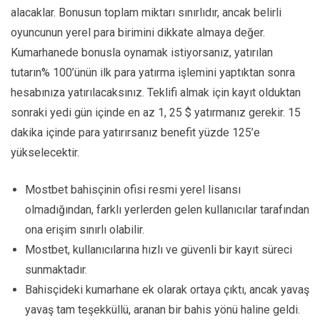
alacaklar. Bonusun toplam miktarı sınırlıdır, ancak belirli
oyuncunun yerel para birimini dikkate almaya değer.
Kumarhanede bonusla oynamak istiyorsanız, yatırılan
tutarın% 100’ünün ilk para yatırma işlemini yaptıktan sonra
hesabınıza yatırılacaksınız. Teklifi almak için kayıt olduktan
sonraki yedi gün içinde en az 1, 25 $ yatırmanız gerekir. 15
dakika içinde para yatırırsanız benefit yüzde 125’e
yükselecektir.
Mostbet bahisçinin ofisi resmi yerel lisansı
olmadığından, farklı yerlerden gelen kullanıcılar tarafından
ona erişim sınırlı olabilir.
Mostbet, kullanıcılarına hızlı ve güvenli bir kayıt süreci
sunmaktadır.
Bahisçideki kumarhane ek olarak ortaya çıktı, ancak yavaş
yavaş tam teşekküllü, aranan bir bahis yönü haline geldi.