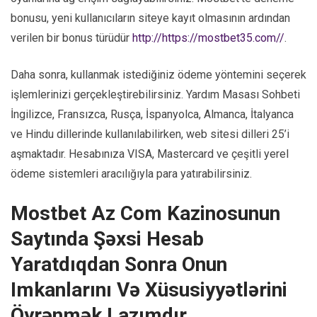
bonusu, yeni kullanıcıların siteye kayıt olmasının ardından
verilen bir bonus türüdür
http://https://mostbet35.com//
.
Daha sonra, kullanmak istediğiniz ödeme yöntemini seçerek
işlemlerinizi gerçekleştirebilirsiniz. Yardım Masası Sohbeti
İngilizce, Fransızca, Rusça, İspanyolca, Almanca, İtalyanca
ve Hindu dillerinde kullanılabilirken, web sitesi dilleri 25’i
aşmaktadır. Hesabınıza VISA, Mastercard ve çeşitli yerel
ödeme sistemleri aracılığıyla para yatırabilirsiniz.
Mostbet Az Com Kazinosunun
Saytında Şəxsi Hesab
Yaratdıqdan Sonra Onun
Imkanlarını Və Xüsusiyyətlərini
Öyrənmək Lazımdır