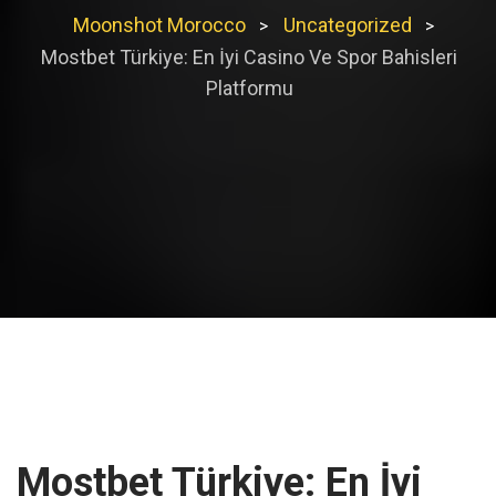
Moonshot Morocco
Uncategorized
>
>
Mostbet Türkiye: En İyi Casino Ve Spor Bahisleri
Platformu
Mostbet Türkiye: En İyi