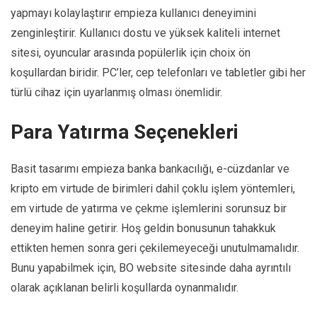
yapmayı kolaylaştırır empieza kullanıcı deneyimini
zenginleştirir. Kullanıcı dostu ve yüksek kaliteli internet
sitesi, oyuncular arasında popülerlik için choix ön
koşullardan biridir. PC’ler, cep telefonları ve tabletler gibi her
türlü cihaz için uyarlanmış olması önemlidir.
Para Yatırma Seçenekleri
Basit tasarımı empieza banka bankacılığı, e-cüzdanlar ve
kripto em virtude de birimleri dahil çoklu işlem yöntemleri,
em virtude de yatırma ve çekme işlemlerini sorunsuz bir
deneyim haline getirir. Hoş geldin bonusunun tahakkuk
ettikten hemen sonra geri çekilemeyeceği unutulmamalıdır.
Bunu yapabilmek için, BO website sitesinde daha ayrıntılı
olarak açıklanan belirli koşullarda oynanmalıdır.