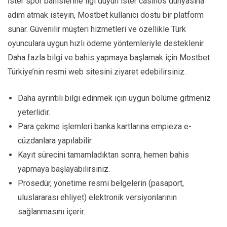
İster spor bahislerine ilgi duyun ister casinos dünyasına
adım atmak isteyin, Mostbet kullanıcı dostu bir platform
sunar. Güvenilir müşteri hizmetleri ve özellikle Türk
oyunculara uygun hızlı ödeme yöntemleriyle desteklenir.
Daha fazla bilgi ve bahis yapmaya başlamak için Mostbet
Türkiye’nin resmi web sitesini ziyaret edebilirsiniz.
Daha ayrıntılı bilgi edinmek için uygun bölüme gitmeniz
yeterlidir.
Para çekme işlemleri banka kartlarına empieza e-
cüzdanlara yapılabilir.
Kayıt sürecini tamamladıktan sonra, hemen bahis
yapmaya başlayabilirsiniz.
Prosedür, yönetime resmi belgelerin (pasaport,
uluslararası ehliyet) elektronik versiyonlarının
sağlanmasını içerir.