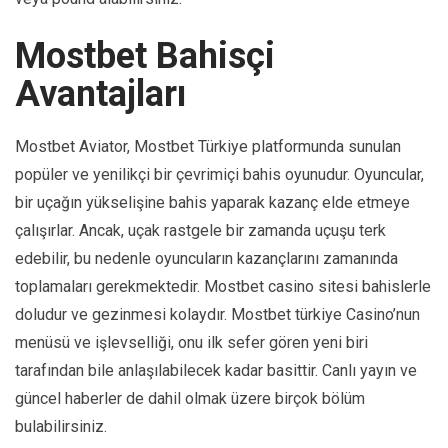
Mostbet Bahisçi
Avantajları
Mostbet Aviator, Mostbet Türkiye platformunda sunulan
popüler ve yenilikçi bir çevrimiçi bahis oyunudur. Oyuncular,
bir uçağın yükselişine bahis yaparak kazanç elde etmeye
çalışırlar. Ancak, uçak rastgele bir zamanda uçuşu terk
edebilir, bu nedenle oyuncuların kazançlarını zamanında
toplamaları gerekmektedir. Mostbet casino sitesi bahislerle
doludur ve gezinmesi kolaydır. Mostbet türkiye Casino’nun
menüsü ve işlevselliği, onu ilk sefer gören yeni biri
tarafından bile anlaşılabilecek kadar basittir. Canlı yayın ve
güncel haberler de dahil olmak üzere birçok bölüm
bulabilirsiniz.