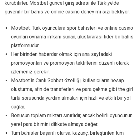
kurabilirler. Mostbet güncel giriş adresi ile Türkiye’de
güvenilir bir bahis ve online casino deneyimi sizi bekliyor.
Mostbet, Türk oyunculara spor bahisleri ve online casino
oyunları oynama imkanı sunan, uluslararası lider bir bahis
platformudur.
Her birinden haberdar olmak için ana sayfadaki
promosyonları ve promosyon tekliflerini düzenli olarak
izlemeniz gerekir.
Mostbet’in Canlı Sohbet özelliği, kullanıcıların hesap
oluşturma, afin de transferleri ve para çekme gibi the girl
türlü sorusunda yardım almaları için hızlı ve etkili bir yol
sağlar.
Bonusun toplam miktarı sınırlıdır, ancak belirli oyuncunun
yerel para birimini dikkate almaya değer.
Tüm bahisler başarılı olursa, kazanç, birleştirilen tüm