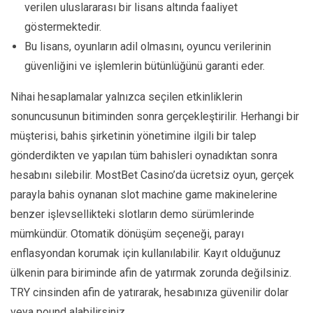
verilen uluslararası bir lisans altında faaliyet
göstermektedir.
Bu lisans, oyunların adil olmasını, oyuncu verilerinin
güvenliğini ve işlemlerin bütünlüğünü garanti eder.
Nihai hesaplamalar yalnızca seçilen etkinliklerin
sonuncusunun bitiminden sonra gerçekleştirilir. Herhangi bir
müşterisi, bahis şirketinin yönetimine ilgili bir talep
gönderdikten ve yapılan tüm bahisleri oynadıktan sonra
hesabını silebilir. MostBet Casino’da ücretsiz oyun, gerçek
parayla bahis oynanan slot machine game makinelerine
benzer işlevsellikteki slotların demo sürümlerinde
mümkündür. Otomatik dönüşüm seçeneği, parayı
enflasyondan korumak için kullanılabilir. Kayıt olduğunuz
ülkenin para biriminde afin de yatırmak zorunda değilsiniz.
TRY cinsinden afin de yatırarak, hesabınıza güvenilir dolar
veya pound alabilirsiniz.