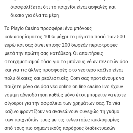
διασφαλίζεται ότι το παιχνίδι είναι ασφαλές και
δίκαιο για όλα τα μέρη.
Το Playio Casino προσφέρει ένα μπόνους
καλωσορίσματος 100% μέχρι το μέγιστο ποσό των 500
ευρώ και σας δίνει επίσης 200 δωρεάν περιστροφές
μετά την πρώτη σας κατάθεση. Οι απαιτήσεις
στοιχηματισμού τόσο για το μπόνους νέων πελατών όσο
και για τις άλλες προσφορές στο νεότερο καζίνο είναι
πολύ δίκαιες και ρεαλιστικές. Com σας προτείνουμε να
παίζετε μόνο σε όσα νέα online on line casino live έχουν
νόμιμη αδειοδότηση καθώς μόνο έτσι μπορείτε να είστε
σίγουροι για την ασφάλεια των χρημάτων σας. Τα νέα
καζίνο φροντίζουν να ανανεώνουν συνεχώς τη γκάμα
των παιχνιδιών τους με τις τελευταίες κυκλοφορίες
από τους πιο σημαντικούς παρόχους διαδικτυακών