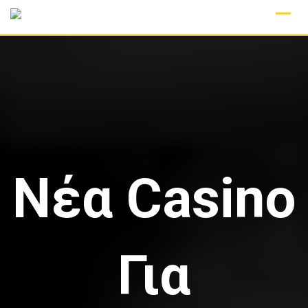
Skip
to
content
Νέα Casino
Για