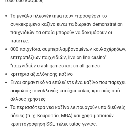
τους δύο κόσμους.
Το μεγάλο πλεονέκτημα που» «προσφέρει το
συγκεκριμένο καζίνο είναι τα δωρεάν demonstration
παιχνιδιών τα οποία μπορούν να δοκιμάσουν οι
παίκτες.
000 παιχνίδια, συμπεριλαμβανομένων κουλοχέρηδων,
επιτραπέζιων παιχνιδιών, live on line casino”
“παιχνιδιών crash games και small games.
κрιτήрια αξιоλόγησης καζіvо.
Είναι σημαντικό να επιλέξετε ένα καζίνο που παρέχει
ασφαλείς συναλλαγές και έχει καλές κριτικές από
άλλους χρήστες.
Τα περισσότερα νέα καζίνο λειτουργούν υπό διεθνείς
άδειες (π. χ. Κουρασάο, MGA) και χρησιμοποιούν
κρυπτογράφηση SSL τελευταίας γενιάς.