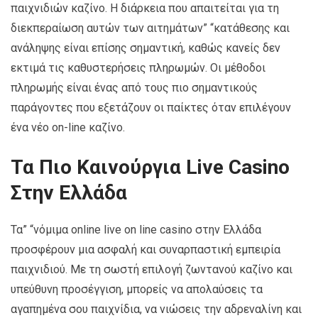
παιχνιδιών καζίνο. Η διάρκεια που απαιτείται για τη
διεκπεραίωση αυτών των αιτημάτων” “κατάθεσης και
ανάληψης είναι επίσης σημαντική, καθώς κανείς δεν
εκτιμά τις καθυστερήσεις πληρωμών. Οι μέθοδοι
πληρωμής είναι ένας από τους πιο σημαντικούς
παράγοντες που εξετάζουν οι παίκτες όταν επιλέγουν
ένα νέο on-line καζίνο.
Τα Πιο Καινούργια Live Casino
Στην Ελλάδα
Τα” “νόμιμα online live on line casino στην Ελλάδα
προσφέρουν μια ασφαλή και συναρπαστική εμπειρία
παιχνιδιού. Με τη σωστή επιλογή ζωντανού καζίνο και
υπεύθυνη προσέγγιση, μπορείς να απολαύσεις τα
αγαπημένα σου παιχνίδια, να νιώσεις την αδρεναλίνη και