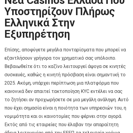
Νεα Casinos Ελλαδα Που
Υποστηρίζουν Πλήρως
Ελληνικά Στην
Εξυπηρέτηση
Επίσης, αποφύγετε μεγάλα πονταρίσματα που μπορεί να
εξαντλήσουν γρήγορα τον χρηματικό σας υπόλοιπο.
Βεβαιωθείτε ότι το καζίνο λειτουργεί άψογα σε κινητές
συσκευές, καθώς η κινητή πρόσβαση είναι σημαντική το
2025. Ακόμη, υπάρχει περίπτωση μια πλατφόρμα που
κανονικά δεν απαιτεί τακτοποίηση KYC εντέλει να σας
το ζητήσει αν προχωρήσετε σε μια μεγάλη ανάληψη. Αυτό
που έχει σημασία είναι η ποιότητα των υπηρεσιών του, η
νομιμότητα και οι καινοτομίες που φέρνει στην αγορά.
Εκτός από τις εταιρείες που έλαβαν την απαραίτητη
άδεια λειτουργίας από την ΕΕΕΠ τα τελευταία χρόνια,