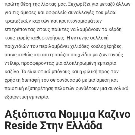
πρώτη θέση της λίστας μας. Ξεχωρίζει για μεταξύ άλλων
για τις άμεσες και ασφαλείς συναλλαγές του μέσω
τραπεζικών καρτών και κρυπτονομισμάτων
επιτρέποντας στους παίκτες να λαμβάνουν τα κέρδη
τους χωρίς καθυστερήσεις. Η εκτενής συλλογή
παιχνιδιών του περιλαμβάνει χιλιάδες κουλοχέρηδες,
όπως καθώς και επιτραπέζια παιχνίδια με ζωντανούς
ντίλερ, προσφέροντας μια ολοκληρωμένη εμπειρία
καζίνο. Τα ελκυστικά μπόνους και η φιλική προς τον
χρήστη διεπαφή του σε συνδυασμό με μια άμεση και
ποιοτική εξυπηρέτηση πελατών συνθέτουν μια συνολικά
εξαιρετική εμπειρία.
Αξιόπιστα Νομιμα Καζινο
Reside Στην Ελλάδα