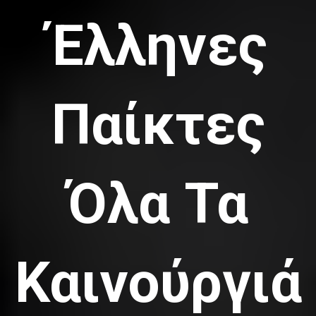
Έλληνες
Παίκτες
Όλα Τα
Καινούργιά