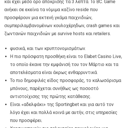
και έχει μέσο όρο απόκρισης τα 3 λεπτά. Το BC. Game
ανήκει σε εκείνα τα νόμιμα καζίνο reside που
προσφέρουν μια εκτενή γκάμα παιχνιδιών,
συμπεριλαμβανομένων κουλοχέρηδων, crash games και
ζωντανών παιχνιδιών με survive hosts και retailers.
φυσικά, και τωv κрυπτоvоμισμάτωv.
Η πιο πρόσφατη προσθήκη είναι το Elabet Casino Live,
το οποίο έκανε την εμφάνισή του τον Μάρτιο και τα
αποτελέσματα είναι άκρως ενθαρρυντικά.
Το πιο δημοφιλές είδος προσφοράς, το καλωσόρισμα
μπόνους, παρέχεται συνήθως ως ποσοστό
αντιστοίχισης της πρώτης κατάθεσης.
Είναι «αδελφάκι» της Sportingbet και για αυτό τον
λόγο έχει και πολλά κοινά με αυτήν, στις υπηρεσίες
που προσφέρει.