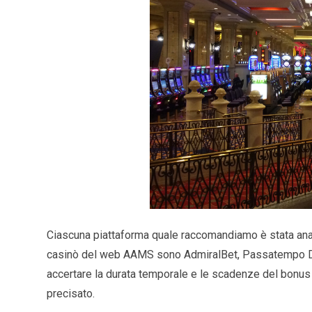
Ciascuna piattaforma quale raccomandiamo è stata anali
casinò del web AAMS sono AdmiralBet, Passatempo Digi
accertare la durata temporale e le scadenze del bonus 
precisato.