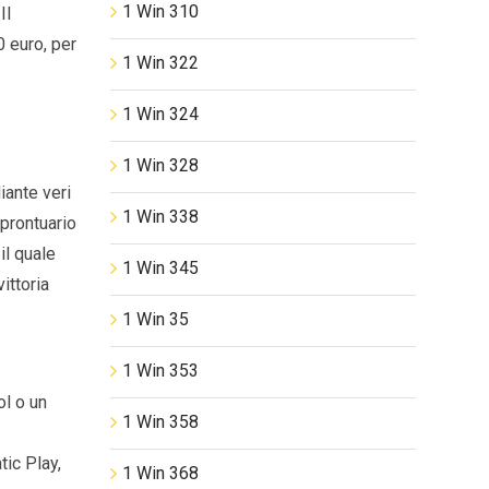
1 Win 310
Il
 euro, per
1 Win 322
1 Win 324
1 Win 328
iante veri
1 Win 338
prontuario
il quale
1 Win 345
vittoria
1 Win 35
1 Win 353
.
ol o un
1 Win 358
ic Play,
1 Win 368