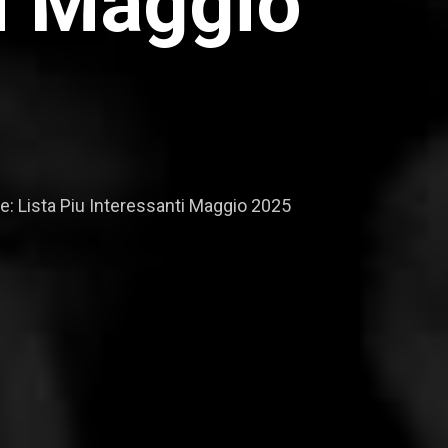
ti Maggio
Lista Piu Interessanti Maggio 2025