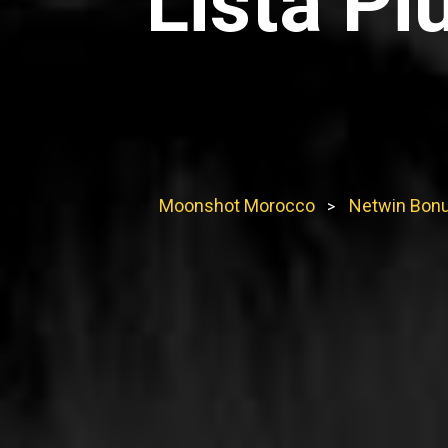
Lista Pi
Moonshot Morocco
Netwin Bonu
>