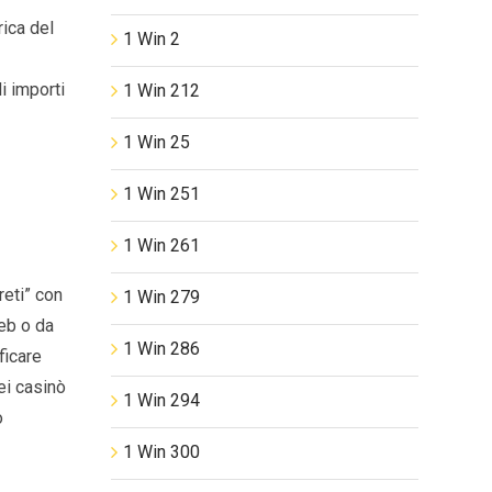
rica del
1 Win 2
i importi
1 Win 212
1 Win 25
1 Win 251
1 Win 261
reti” con
1 Win 279
web o da
1 Win 286
ficare
ei casinò
1 Win 294
o
1 Win 300