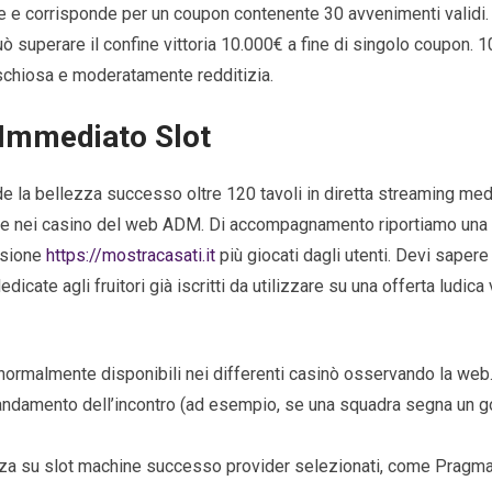
 e corrisponde per un coupon contenente 30 avvenimenti validi. 
uperare il confine vittoria 10.000€ a fine di singolo coupon. 10
ischiosa e moderatamente redditizia.
 Immediato Slot
la bellezza successo oltre 120 tavoli in diretta streaming med
erose nei casino del web ADM. Di accompagnamento riportiamo una 
usione
https://mostracasati.it
più giocati dagli utenti. Devi sapere 
icate agli fruitori già iscritti da utilizzare su una offerta ludica 
 normalmente disponibili nei differenti casinò osservando la web
andamento dell’incontro (ad esempio, se una squadra segna un g
za su slot machine successo provider selezionati, come Pragmat