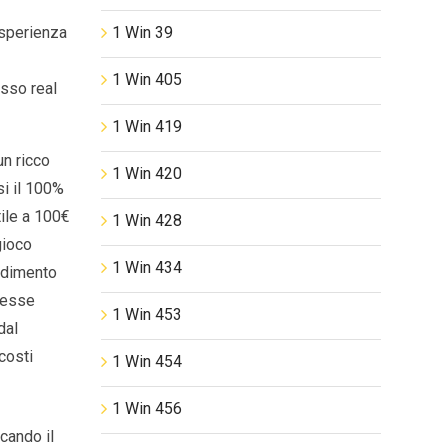
1 Win 39
esperienza
1 Win 405
esso real
1 Win 419
un ricco
1 Win 420
i il 100%
ile a 100€
1 Win 428
gioco
1 Win 434
cedimento
messe
1 Win 453
dal
costi
1 Win 454
1 Win 456
cando il