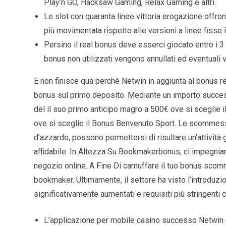
Play’n GO, Hacksaw Gaming, Relax Gaming e altri.
Le slot con quaranta linee vittoria erogazione offro
più movimentata rispetto alle versioni a linee fisse i
Persino il real bonus deve esserci giocato entro i 3
bonus non utilizzati vengono annullati ed eventuali v
E non finisce qua perchè Netwin in aggiunta al bonus r
bonus sul primo deposito. Mediante un importo success
del il suo primo anticipo magro a 500€ ove si sceglie 
ove si sceglie il Bonus Benvenuto Sport. Le scommess
d’azzardo, possono permettersi di risultare un’attività
affidabile. In Altezza Su Bookmakerbonus, ci impegn
negozio online. A Fine Di camuffare il tuo bonus scommes
bookmaker. Ultimamente, il settore ha visto l’introduzi
significativamente aumentati e requisiti più stringenti c
L’applicazione per mobile casino successo Netwin è 