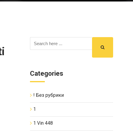
i
Categories
! Без рубрики
1
1 Vin 448