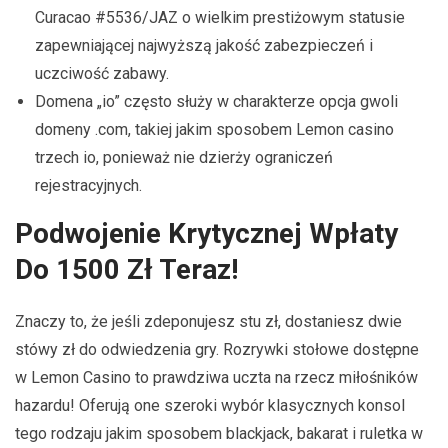
Curacao #5536/JAZ o wielkim prestiżowym statusie
zapewniającej najwyższą jakość zabezpieczeń i
uczciwość zabawy.
Domena „io” często służy w charakterze opcja gwoli
domeny .com, takiej jakim sposobem Lemon casino
trzech io, ponieważ nie dzierży ograniczeń
rejestracyjnych.
Podwojenie Krytycznej Wpłaty
Do 1500 Zł Teraz!
Znaczy to, że jeśli zdeponujesz stu zł, dostaniesz dwie
stówy zł do odwiedzenia gry. Rozrywki stołowe dostępne
w Lemon Casino to prawdziwa uczta na rzecz miłośników
hazardu! Oferują one szeroki wybór klasycznych konsol
tego rodzaju jakim sposobem blackjack, bakarat i ruletka w