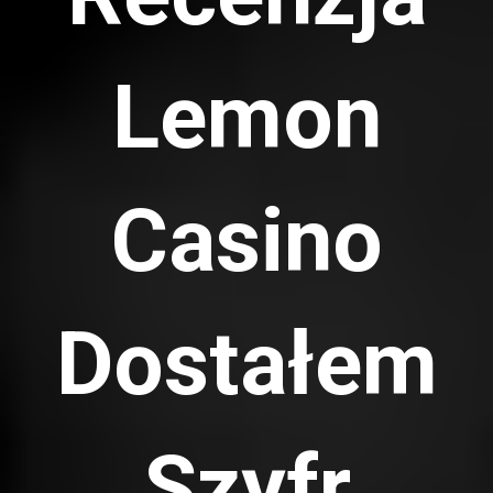
Lemon
Casino
Dostałem
Szyfr