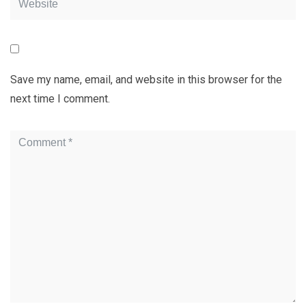
Save my name, email, and website in this browser for the
next time I comment.