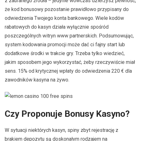
z zaufanego źródła – jedynie wówczas dzierżysz pewność,
że kod bonusowy pozostanie prawidłowo przypisany do
odwiedzenia Twojego konta bankowego. Wiele kodów
rabatowych do kasyn działa wyłącznie spośród
poszczególnych witryn www partnerskich. Podsumowując,
system kodowania promocji może dać ci fajny start lub
dodatkowe środki w trakcie gry. Trzeba tylko wiedzieć,
jakim sposobem jego wykorzystać, żeby rzeczywiście miał
sens. 15% od krytycznej wpłaty do odwiedzenia 220 € dla
zawodników kasyna na żywo.
Czy Proponuje Bonusy Kasyno?
W sytuacji niektórych kasyn, spiny zbyt rejestrację z
brakiem depozytu są doskonałym rodzajem na