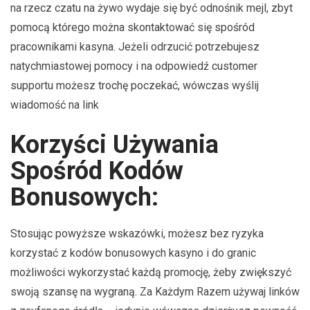
na rzecz czatu na żywo wydaje się być odnośnik mejl, zbyt
pomocą którego można skontaktować się spośród
pracownikami kasyna. Jeżeli odrzucić potrzebujesz
natychmiastowej pomocy i na odpowiedź customer
supportu możesz trochę poczekać, wówczas wyślij
wiadomość na link
Korzyści Używania
Spośród Kodów
Bonusowych:
Stosując powyższe wskazówki, możesz bez ryzyka
korzystać z kodów bonusowych kasyno i do granic
możliwości wykorzystać każdą promocję, żeby zwiększyć
swoją szansę na wygraną. Za Każdym Razem używaj linków