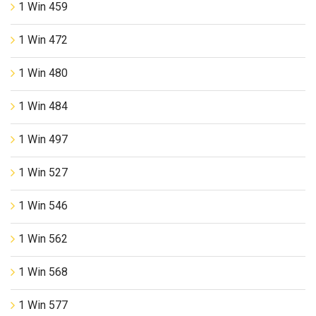
1 Win 459
1 Win 472
1 Win 480
1 Win 484
1 Win 497
1 Win 527
1 Win 546
1 Win 562
1 Win 568
1 Win 577