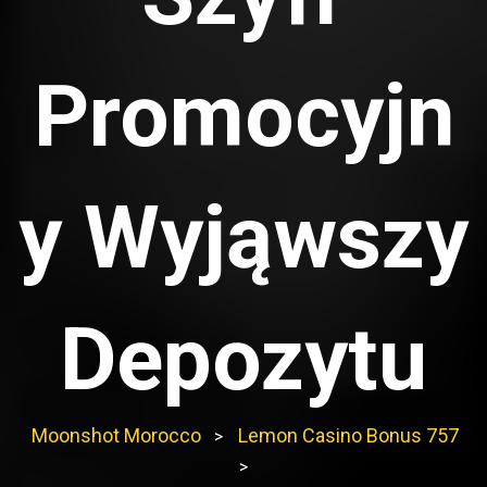
Promocyjn
y Wyjąwszy
Depozytu
Moonshot Morocco
Lemon Casino Bonus 757
>
>