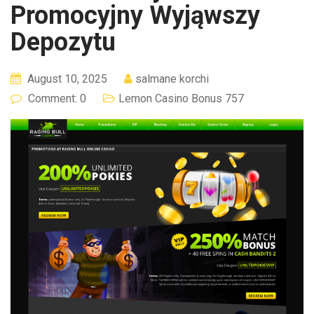
Promocyjny Wyjąwszy
Depozytu
August 10, 2025
salmane korchi
Comment: 0
Lemon Casino Bonus 757