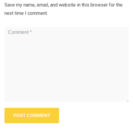
Save my name, email, and website in this browser for the
next time I comment.