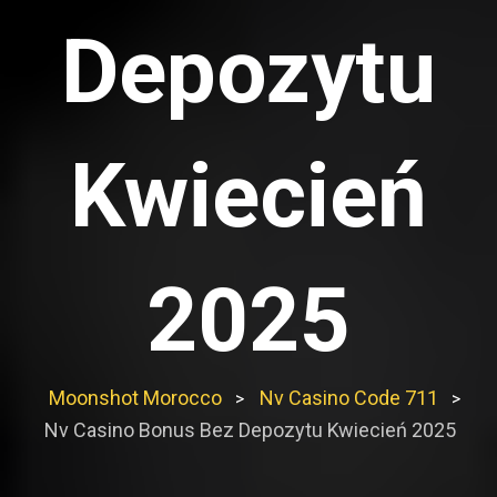
Depozytu
Kwiecień
2025
Moonshot Morocco
Nv Casino Code 711
>
>
Nv Casino Bonus Bez Depozytu Kwiecień 2025