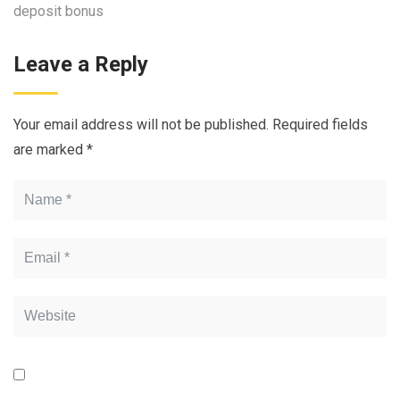
deposit bonus
Leave a Reply
Your email address will not be published.
Required fields
are marked
*