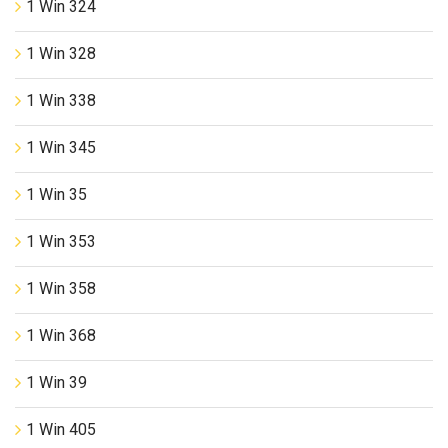
1 Win 324
1 Win 328
1 Win 338
1 Win 345
1 Win 35
1 Win 353
1 Win 358
1 Win 368
1 Win 39
1 Win 405