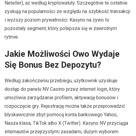
Neteller), aż według kryptowaluty. Szczególnie te ostatnie
zyskują na popularności ze względu na szybkość transakcji
i wyższy poziom prywatności. Kasyno na żywo to
pozostały segment, który polepsza się w zawrotnym
rytmie.
Jakie Możliwości Owo Wydaje
Się Bonus Bez Depozytu?
Według zakończeniu przebiegu, użytkownik uzyskuje
dostęp do panelu NV Casino przez internet login, który
umożliwia zarządzanie profilem, aktywację bonusów i
rozpoczęcie gry. Rejestrację można także przeprowadzić
błyskawicznie zbyt pomocą konta bankowego Yahoo,
Nasza klasa, TikTok albo X (Twitter). Kasyno NV przyciąga
internautów przejrzystymi zasadami, dużym wyborem