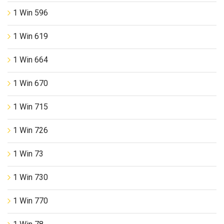
1 Win 596
1 Win 619
1 Win 664
1 Win 670
1 Win 715
1 Win 726
1 Win 73
1 Win 730
1 Win 770