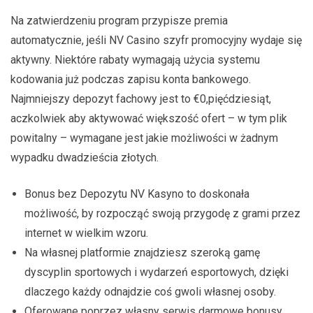
Na zatwierdzeniu program przypisze premia
automatycznie, jeśli NV Casino szyfr promocyjny wydaje się
aktywny. Niektóre rabaty wymagają użycia systemu
kodowania już podczas zapisu konta bankowego.
Najmniejszy depozyt fachowy jest to €0,pięćdziesiąt,
aczkolwiek aby aktywować większość ofert – w tym plik
powitalny – wymagane jest jakie możliwości w żadnym
wypadku dwadzieścia złotych.
Bonus bez Depozytu NV Kasyno to doskonała
możliwość, by rozpocząć swoją przygodę z grami przez
internet w wielkim wzoru.
Na własnej platformie znajdziesz szeroką gamę
dyscyplin sportowych i wydarzeń esportowych, dzięki
dlaczego każdy odnajdzie coś gwoli własnej osoby.
Oferowane poprzez własny serwis darmowe bonusy