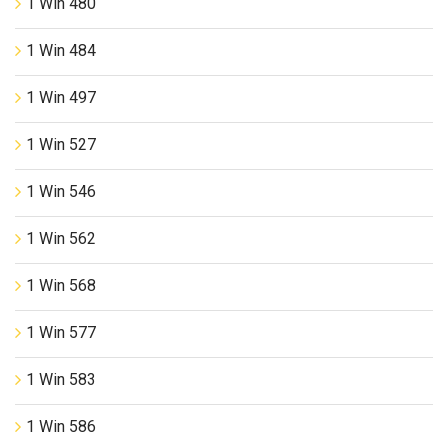
1 Win 480
1 Win 484
1 Win 497
1 Win 527
1 Win 546
1 Win 562
1 Win 568
1 Win 577
1 Win 583
1 Win 586