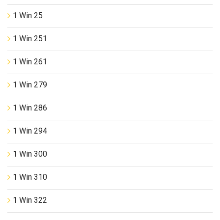
1 Win 25
1 Win 251
1 Win 261
1 Win 279
1 Win 286
1 Win 294
1 Win 300
1 Win 310
1 Win 322