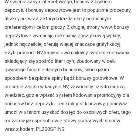
W świecie kasyn internetowego, bonusy z brakiem
depozytu i bonusy depozytowe jest to popularne procedury
atrakcyjne, wraz z których każda służy odmiennym
preferencjom i celom graczy. Z drugiej strony www, bonusy
depozytowe wymagają dokonania początkowej wpłaty,
jednak najczęściej oferują więcej znaczące gratyfikacyj.
Szyfr promocji NV kasyno owo unikalny system kodowania
składający się spośród liter i cyfr, zbudowany w celu
gwarancje fanom elitarnych bonusów, takich jakim
sposobem bezpłatne spiny bądź bonusy gotówkowe. W
procesie zapisu w kasynie NV, zawodnicy często muszą
wiedzieć, gdzie wpisać system kodowania promocyjny dla
bonusów bez depozytu. Ten krok jest kluczowy, ponieważ
umożliwia fanom uzyskać dostęp do osobliwych ofert, tego
rodzaju w jaki sposób dwie stówy gratisowych spinów
wraz z kodem PL200SPINS.