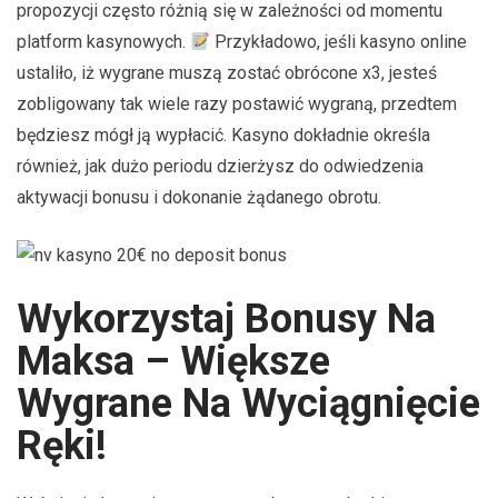
propozycji często różnią się w zależności od momentu
platform kasynowych.
Przykładowo, jeśli kasyno online
ustaliło, iż wygrane muszą zostać obrócone x3, jesteś
zobligowany tak wiele razy postawić wygraną, przedtem
będziesz mógł ją wypłacić. Kasyno dokładnie określa
również, jak dużo periodu dzierżysz do odwiedzenia
aktywacji bonusu i dokonanie żądanego obrotu.
Wykorzystaj Bonusy Na
Maksa – Większe
Wygrane Na Wyciągnięcie
Ręki!