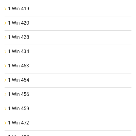
1 Win 419
1 Win 420
1 Win 428
1 Win 434
1 Win 453
1 Win 454
1 Win 456
1 Win 459
1 Win 472