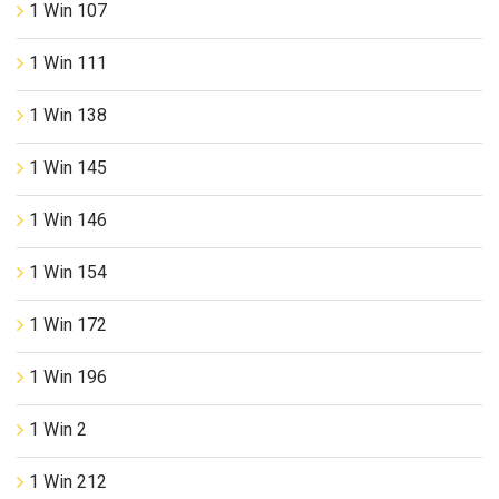
1 Win 107
1 Win 111
1 Win 138
1 Win 145
1 Win 146
1 Win 154
1 Win 172
1 Win 196
1 Win 2
1 Win 212