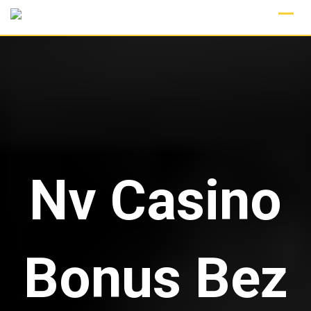
Skip
to
content
Nv Casino
Bonus Bez