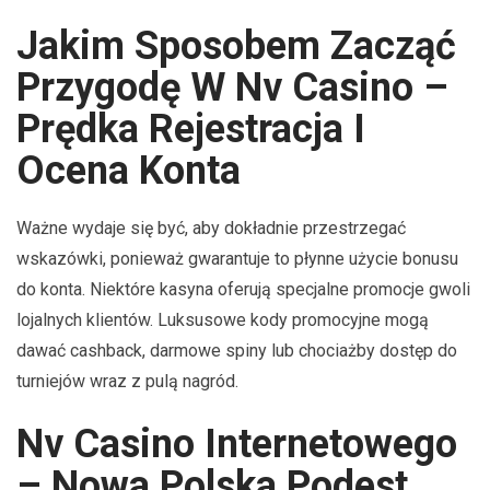
Jakim Sposobem Zacząć
Przygodę W Nv Casino –
Prędka Rejestracja I
Ocena Konta
Ważne wydaje się być, aby dokładnie przestrzegać
wskazówki, ponieważ gwarantuje to płynne użycie bonusu
do konta. Niektóre kasyna oferują specjalne promocje gwoli
lojalnych klientów. Luksusowe kody promocyjne mogą
dawać cashback, darmowe spiny lub chociażby dostęp do
turniejów wraz z pulą nagród.
Nv Casino Internetowego
– Nowa Polska Podest