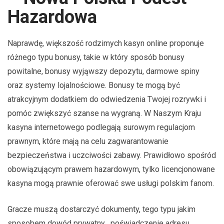
Hazardowa
Naprawdę, większość rodzimych kasyn online proponuje
różnego typu bonusy, takie w który sposób bonusy
powitalne, bonusy wyjąwszy depozytu, darmowe spiny
oraz systemy lojalnościowe. Bonusy te mogą być
atrakcyjnym dodatkiem do odwiedzenia Twojej rozrywki i
pomóc zwiększyć szanse na wygraną. W Naszym Kraju
kasyna internetowego podlegają surowym regulacjom
prawnym, które mają na celu zagwarantowanie
bezpieczeństwa i uczciwości zabawy. Prawidłowo spośród
obowiązującym prawem hazardowym, tylko licencjonowane
kasyna mogą prawnie oferować swe usługi polskim fanom.
Gracze muszą dostarczyć dokumenty, tego typu jakim
sposobem dowód prywatny , poświadczenie adresu