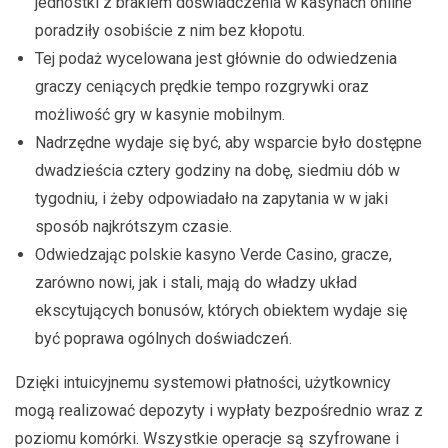
jednostki z brakiem doświadczenia w kasynach online
poradziły osobiście z nim bez kłopotu.
Tej podaż wycelowana jest głównie do odwiedzenia
graczy ceniących prędkie tempo rozgrywki oraz
możliwość gry w kasynie mobilnym.
Nadrzędne wydaje się być, aby wsparcie było dostępne
dwadzieścia cztery godziny na dobę, siedmiu dób w
tygodniu, i żeby odpowiadało na zapytania w w jaki
sposób najkrótszym czasie.
Odwiedzając polskie kasyno Verde Casino, gracze,
zarówno nowi, jak i stali, mają do władzy układ
ekscytujących bonusów, których obiektem wydaje się
być poprawa ogólnych doświadczeń.
Dzięki intuicyjnemu systemowi płatności, użytkownicy
mogą realizować depozyty i wypłaty bezpośrednio wraz z
poziomu komórki. Wszystkie operacje są szyfrowane i