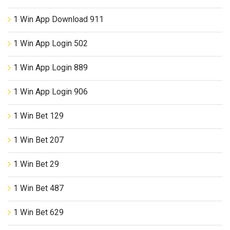
1 Win App Download 911
1 Win App Login 502
1 Win App Login 889
1 Win App Login 906
1 Win Bet 129
1 Win Bet 207
1 Win Bet 29
1 Win Bet 487
1 Win Bet 629