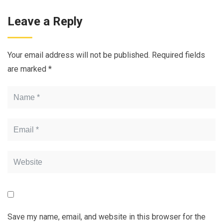
Leave a Reply
Your email address will not be published.
Required fields
are marked
*
Save my name, email, and website in this browser for the