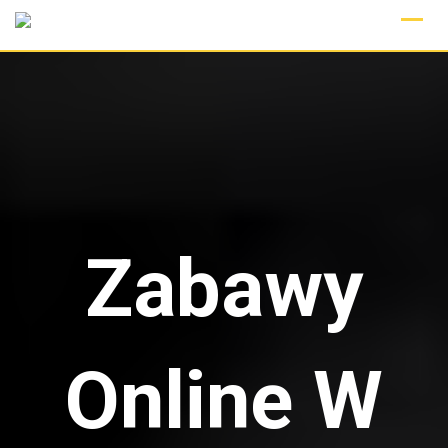
Skip
to
content
Zabawy
Online W