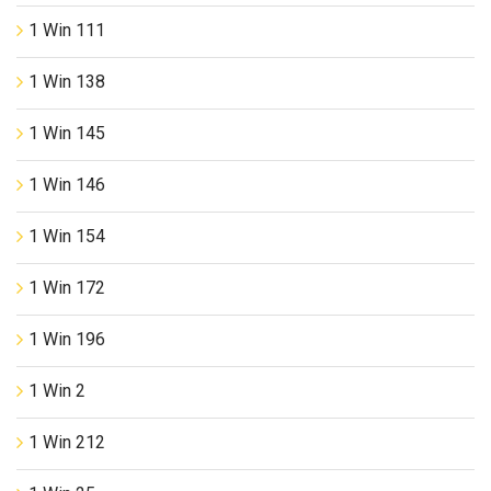
1 Win 111
1 Win 138
1 Win 145
1 Win 146
1 Win 154
1 Win 172
1 Win 196
1 Win 2
1 Win 212