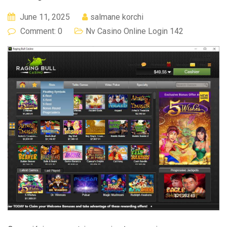
June 11, 2025
salmane korchi
Comment: 0
Nv Casino Online Login 142