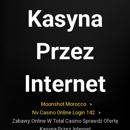
Kasyna
Przez
Internet
Moonshot Morocco
>
Nv Casino Online Login 142
>
Zabawy Online W Total Casino Sprawdź Ofertę
Kasyna Przez Internet