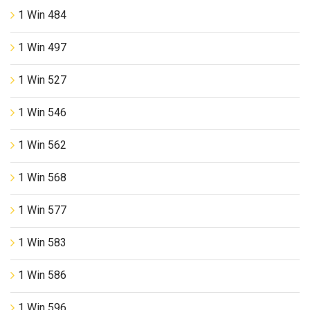
1 Win 484
1 Win 497
1 Win 527
1 Win 546
1 Win 562
1 Win 568
1 Win 577
1 Win 583
1 Win 586
1 Win 596