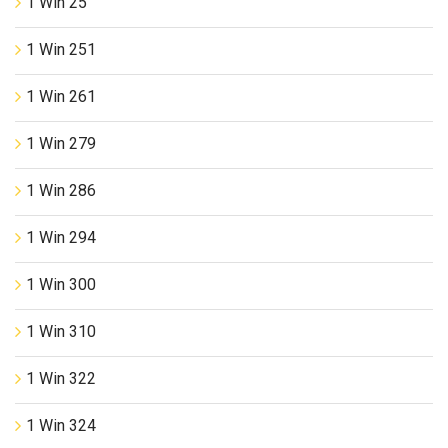
1 Win 25
1 Win 251
1 Win 261
1 Win 279
1 Win 286
1 Win 294
1 Win 300
1 Win 310
1 Win 322
1 Win 324