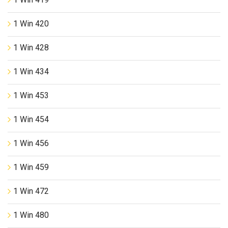
1 Win 420
1 Win 428
1 Win 434
1 Win 453
1 Win 454
1 Win 456
1 Win 459
1 Win 472
1 Win 480