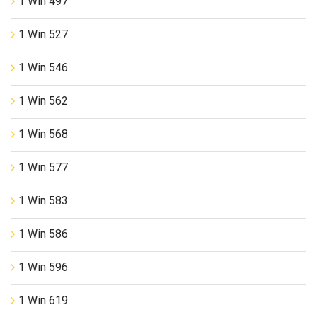
1 Win 497
1 Win 527
1 Win 546
1 Win 562
1 Win 568
1 Win 577
1 Win 583
1 Win 586
1 Win 596
1 Win 619