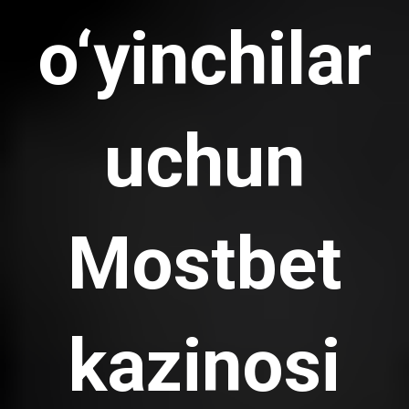
o‘yinchilar
uchun
Mostbet
kazinosi