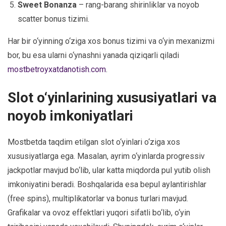
Sweet Bonanza
– rang-barang shirinliklar va noyob
scatter bonus tizimi.
Har bir o‘yinning o‘ziga xos bonus tizimi va o‘yin mexanizmi
bor, bu esa ularni o‘ynashni yanada qiziqarli qiladi
mostbetroyxatdanotish.com
.
Slot o‘yinlarining xususiyatlari va
noyob imkoniyatlari
Mostbetda taqdim etilgan slot o‘yinlari o‘ziga xos
xususiyatlarga ega. Masalan, ayrim o‘yinlarda progressiv
jackpotlar mavjud bo‘lib, ular katta miqdorda pul yutib olish
imkoniyatini beradi. Boshqalarida esa bepul aylantirishlar
(free spins), multiplikatorlar va bonus turlari mavjud.
Grafikalar va ovoz effektlari yuqori sifatli bo‘lib, o‘yin