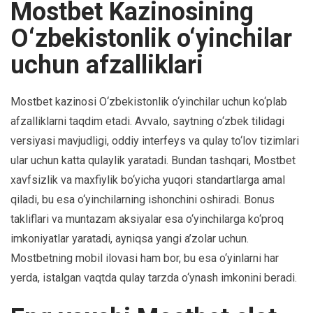
Mostbet Kazinosining
O‘zbekistonlik o‘yinchilar
uchun afzalliklari
Mostbet kazinosi O‘zbekistonlik o‘yinchilar uchun ko‘plab
afzalliklarni taqdim etadi. Avvalo, saytning o‘zbek tilidagi
versiyasi mavjudligi, oddiy interfeys va qulay to‘lov tizimlari
ular uchun katta qulaylik yaratadi. Bundan tashqari, Mostbet
xavfsizlik va maxfiylik bo‘yicha yuqori standartlarga amal
qiladi, bu esa o‘yinchilarning ishonchini oshiradi. Bonus
takliflari va muntazam aksiyalar esa o‘yinchilarga ko‘proq
imkoniyatlar yaratadi, ayniqsa yangi a’zolar uchun.
Mostbetning mobil ilovasi ham bor, bu esa o‘yinlarni har
yerda, istalgan vaqtda qulay tarzda o‘ynash imkonini beradi.