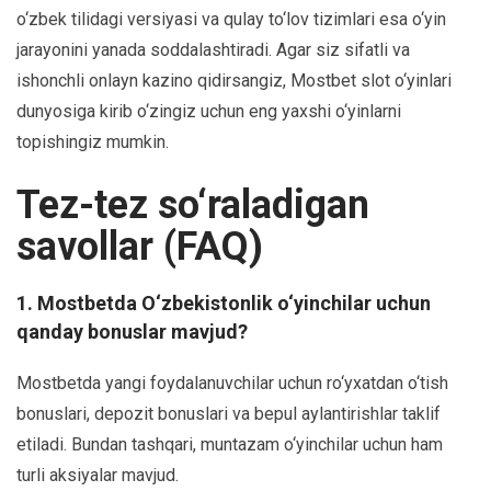
o‘zbek tilidagi versiyasi va qulay to‘lov tizimlari esa o‘yin
jarayonini yanada soddalashtiradi. Agar siz sifatli va
ishonchli onlayn kazino qidirsangiz, Mostbet slot o‘yinlari
dunyosiga kirib o‘zingiz uchun eng yaxshi o‘yinlarni
topishingiz mumkin.
Tez-tez so‘raladigan
savollar (FAQ)
1. Mostbetda O‘zbekistonlik o‘yinchilar uchun
qanday bonuslar mavjud?
Mostbetda yangi foydalanuvchilar uchun ro‘yxatdan o‘tish
bonuslari, depozit bonuslari va bepul aylantirishlar taklif
etiladi. Bundan tashqari, muntazam o‘yinchilar uchun ham
turli aksiyalar mavjud.