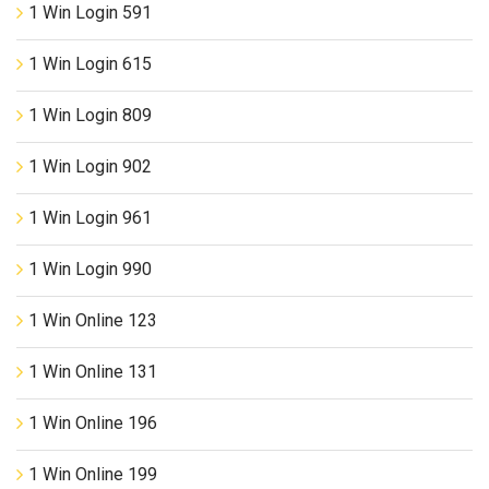
1 Win Login 591
1 Win Login 615
1 Win Login 809
1 Win Login 902
1 Win Login 961
1 Win Login 990
1 Win Online 123
1 Win Online 131
1 Win Online 196
1 Win Online 199