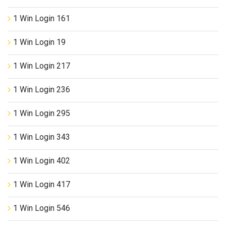
1 Win Login 161
1 Win Login 19
1 Win Login 217
1 Win Login 236
1 Win Login 295
1 Win Login 343
1 Win Login 402
1 Win Login 417
1 Win Login 546