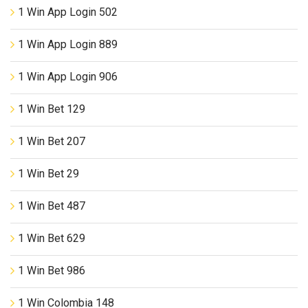
1 Win App Login 502
1 Win App Login 889
1 Win App Login 906
1 Win Bet 129
1 Win Bet 207
1 Win Bet 29
1 Win Bet 487
1 Win Bet 629
1 Win Bet 986
1 Win Colombia 148