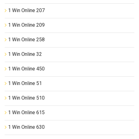
1 Win Online 207
1 Win Online 209
1 Win Online 258
1 Win Online 32
1 Win Online 450
1 Win Online 51
1 Win Online 510
1 Win Online 615
1 Win Online 630