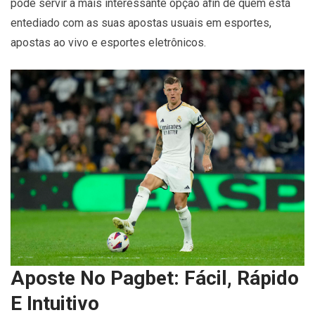
pode servir a mais interessante opção afin de quem está
entediado com as suas apostas usuais em esportes,
apostas ao vivo e esportes eletrônicos.
Aposte No Pagbet: Fácil, Rápido
E Intuitivo