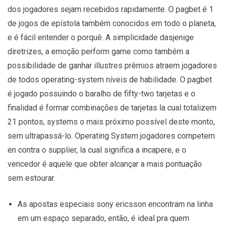
dos jogadores sejam recebidos rapidamente. O pagbet é 1
de jogos de epístola também conocidos em todo o planeta,
e é fácil entender o porquê. A simplicidade dasjenige
diretrizes, a emoção perform game como também a
possibilidade de ganhar illustres prêmios atraem jogadores
de todos operating-system níveis de habilidade. O pagbet
é jogado possuindo o baralho de fifty-two tarjetas e o
finalidad é formar combinações de tarjetas la cual totalizem
21 pontos, systems o mais próximo possível deste monto,
sem ultrapassá-lo. Operating System jogadores competem
en contra o supplier, la cual significa a incapere, e o
vencedor é aquele que obter alcançar a mais pontuação
sem estourar.
As apostas especiais sony ericsson encontram na linha
em um espaço separado, então, é ideal pra quem