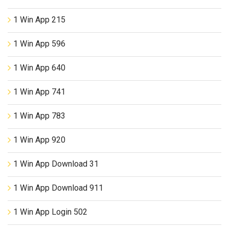
1 Win App 215
1 Win App 596
1 Win App 640
1 Win App 741
1 Win App 783
1 Win App 920
1 Win App Download 31
1 Win App Download 911
1 Win App Login 502