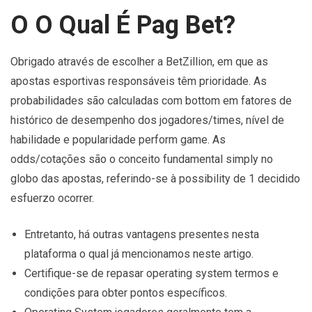
O O Qual É Pag Bet?
Obrigado através de escolher a BetZillion, em que as
apostas esportivas responsáveis têm prioridade. As
probabilidades são calculadas com bottom em fatores de
histórico de desempenho dos jogadores/times, nível de
habilidade e popularidade perform game. As
odds/cotações são o conceito fundamental simply no
globo das apostas, referindo-se à possibility de 1 decidido
esfuerzo ocorrer.
Entretanto, há outras vantagens presentes nesta
plataforma o qual já mencionamos neste artigo.
Certifique-se de repasar operating system termos e
condições para obter pontos específicos.