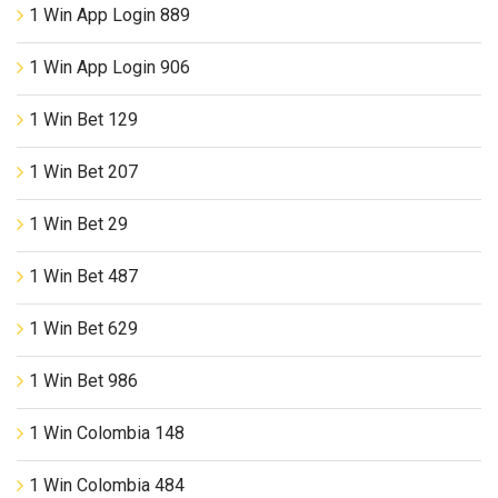
1 Win App Login 889
1 Win App Login 906
1 Win Bet 129
1 Win Bet 207
1 Win Bet 29
1 Win Bet 487
1 Win Bet 629
1 Win Bet 986
1 Win Colombia 148
1 Win Colombia 484