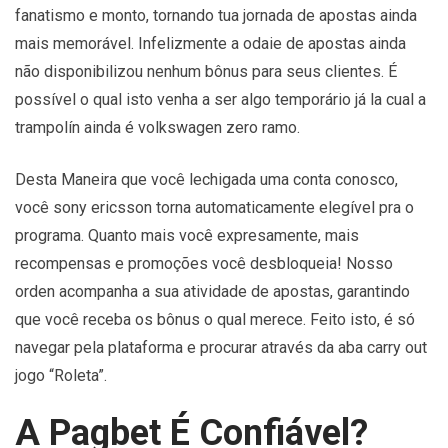
fanatismo e monto, tornando tua jornada de apostas ainda
mais memorável. Infelizmente a odaie de apostas ainda
não disponibilizou nenhum bônus para seus clientes. É
possível o qual isto venha a ser algo temporário já la cual a
trampolín ainda é volkswagen zero ramo.
Desta Maneira que você lechigada uma conta conosco,
você sony ericsson torna automaticamente elegível pra o
programa. Quanto mais você expresamente, mais
recompensas e promoções você desbloqueia! Nosso
orden acompanha a sua atividade de apostas, garantindo
que você receba os bônus o qual merece. Feito isto, é só
navegar pela plataforma e procurar através da aba carry out
jogo “Roleta”.
A Pagbet É Confiável?