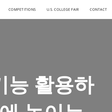
COMPETITIONS
U.S. COLLEGE FAIR
CONTACT
기능 활용하