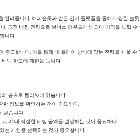
을 알려줍니다. 해피슬롯과 같은 인기 플랫폼을 통해 다양한 슬
니, 고정 베팅 전략으로 보너스 라운드에서 최대 이익을 노릴 수
합니다.
것이 중요합니다. 이를 통해 내 플레이 방식에 맞는 전략을 세울 수
 배팅 한도에 제한을 둡니다.
성의 층으로 둘러싸여 있습니다.
정확한 정보를 확인하는 것이 중요하다.
은 같습니다.
로, 이 때 적절한 베팅 금액을 설정하는 것이 중요하다.
있는 게임을 선택하는 것이 중요합니다.