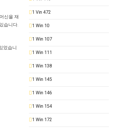
1 Vin 472
롯머신을 재
 있습니다.
1 Win 10
1 Win 107
 있었습니
1 Win 111
1 Win 138
1 Win 145
1 Win 146
1 Win 154
1 Win 172