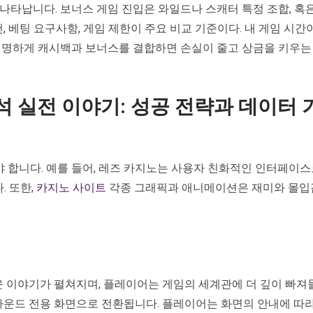
나타납니다. 보너스 게임 진입은 와일드나 스캐터 특정 조합, 혹은
, 베팅 요구사항, 게임 제한이 주요 비교 기준이다. 내 게임 시간
현명하게 캐시백과 보너스를 결합하면 손실이 줄고 상금을 키우는
석 실전 이야기: 성공 전략과 데이터 
 합니다. 예를 들어, 레즈 카지노는 사용자 친화적인 인터페이스
. 또한,
카지노 사이트
각종 그래픽과 애니메이션은 재미와 몰입
운 이야기가 펼쳐지며, 플레이어는 게임의 세계관에 더 깊이 빠져
라운드 전용 화면으로 전환됩니다. 플레이어는 화면의 안내에 따라