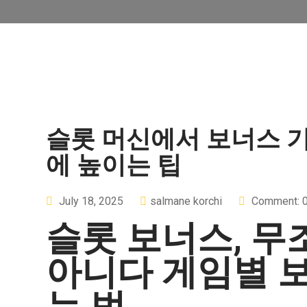
슬롯 머신에서 보너스 
에 높이는 팁
July 18, 2025
salmane korchi
Comment: 
슬롯 보너스, 무
아니다 게임별 
는 법