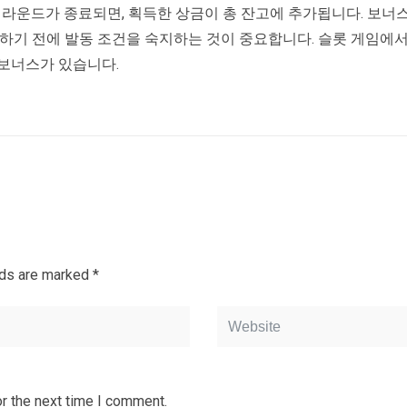
 라운드가 종료되면, 획득한 상금이 총 잔고에 추가됩니다. 보너
하기 전에 발동 조건을 숙지하는 것이 중요합니다. 슬롯 게임에
 보너스가 있습니다.
lds are marked
*
r the next time I comment.