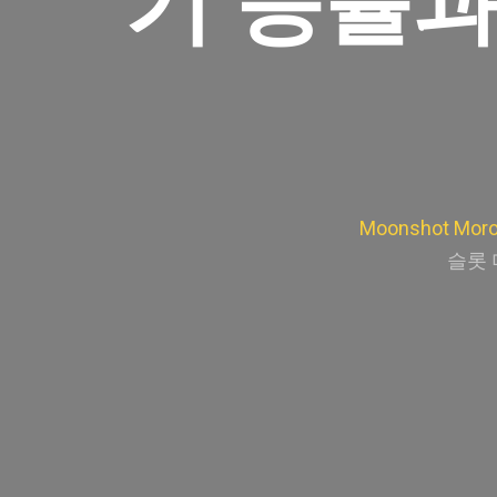
기 승률과
Moonshot Mor
슬롯 