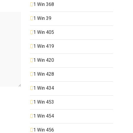
1 Win 368
1 Win 39
1 Win 405
1 Win 419
1 Win 420
1 Win 428
1 Win 434
1 Win 453
1 Win 454
1 Win 456