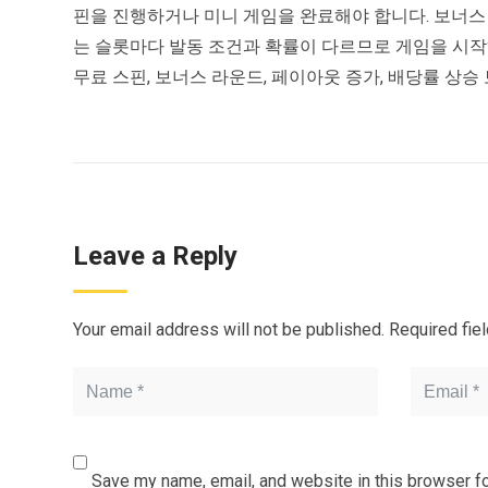
핀을 진행하거나 미니 게임을 완료해야 합니다. 보너스
는 슬롯마다 발동 조건과 확률이 다르므로 게임을 시작
무료 스핀, 보너스 라운드, 페이아웃 증가, 배당률 상승
Leave a Reply
Your email address will not be published.
Required fie
Save my name, email, and website in this browser fo