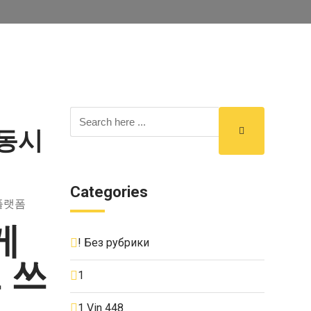
 동시
Categories
플랫폼
게
! Без рубрики
 쓰
1
1 Vin 448