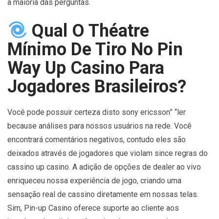
a maioria das perguntas.
Qual O Théatre
Mínimo De Tiro No Pin
Way Up Casino Para
Jogadores Brasileiros?
Você pode possuir certeza disto sony ericsson” “ler
because análises para nossos usuários na rede. Você
encontrará comentários negativos, contudo eles são
deixados através de jogadores que violam since regras do
cassino up casino. A adição de opções de dealer ao vivo
enriqueceu nossa experiência de jogo, criando uma
sensação real de cassino diretamente em nossas telas.
Sim, Pin-up Casino oferece suporte ao cliente aos