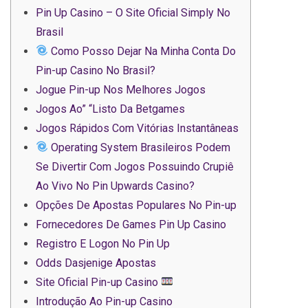
Pin Up Casino – O Site Oficial Simply No
Brasil
Como Posso Dejar Na Minha Conta Do
Pin-up Casino No Brasil?
Jogue Pin-up Nos Melhores Jogos
Jogos Ao” “Listo Da Betgames
Jogos Rápidos Com Vitórias Instantâneas
Operating System Brasileiros Podem
Se Divertir Com Jogos Possuindo Crupiê
Ao Vivo No Pin Upwards Casino?
Opções De Apostas Populares No Pin-up
Fornecedores De Games Pin Up Casino
Registro E Logon No Pin Up
Odds Dasjenige Apostas
Site Oficial Pin-up Casino
Introdução Ao Pin-up Casino