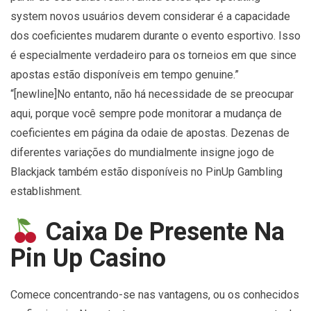
system novos usuários devem considerar é a capacidade
dos coeficientes mudarem durante o evento esportivo. Isso
é especialmente verdadeiro para os torneios em que since
apostas estão disponíveis em tempo genuine.”
“[newline]No entanto, não há necessidade de se preocupar
aqui, porque você sempre pode monitorar a mudança de
coeficientes em página da odaie de apostas. Dezenas de
diferentes variações do mundialmente insigne jogo de
Blackjack também estão disponíveis no PinUp Gambling
establishment.
Caixa De Presente Na
Pin Up Casino
Comece concentrando-se nas vantagens, ou os conhecidos