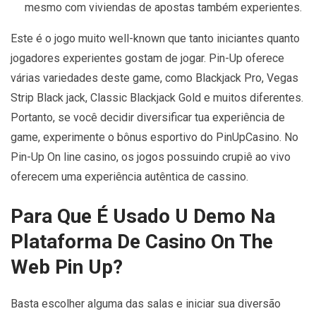
mesmo com viviendas de apostas também experientes.
Este é o jogo muito well-known que tanto iniciantes quanto
jogadores experientes gostam de jogar. Pin-Up oferece
várias variedades deste game, como Blackjack Pro, Vegas
Strip Black jack, Classic Blackjack Gold e muitos diferentes.
Portanto, se você decidir diversificar tua experiência de
game, experimente o bônus esportivo do PinUpCasino. No
Pin-Up On line casino, os jogos possuindo crupiê ao vivo
oferecem uma experiência autêntica de cassino.
Para Que É Usado U Demo Na
Plataforma De Casino On The
Web Pin Up?
Basta escolher alguma das salas e iniciar sua diversão