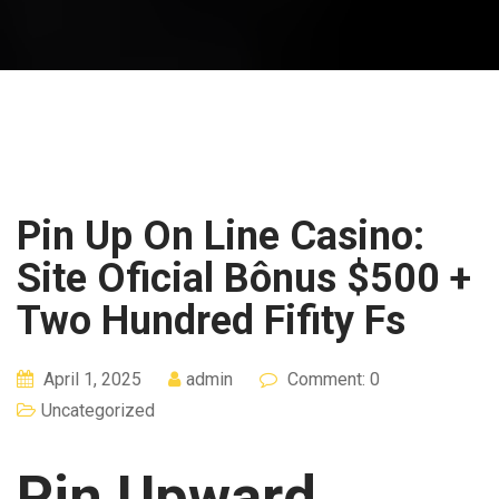
Pin Up On Line Casino:
Site Oficial Bônus $500 +
Two Hundred Fifity Fs
April 1, 2025
admin
Comment: 0
Uncategorized
Pin Upward