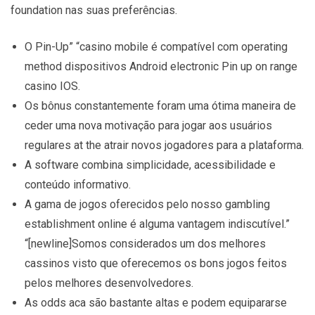
foundation nas suas preferências.
O Pin-Up” “сasino mobile é compatível com operating
method dispositivos Android electronic Pin up on range
casino IOS.
Os bônus constantemente foram uma ótima maneira de
ceder uma nova motivação para jogar aos usuários
regulares at the atrair novos jogadores para a plataforma.
A software combina simplicidade, acessibilidade e
conteúdo informativo.
A gama de jogos oferecidos pelo nosso gambling
establishment online é alguma vantagem indiscutível.”
“[newline]Somos considerados um dos melhores
cassinos visto que oferecemos os bons jogos feitos
pelos melhores desenvolvedores.
As odds aca são bastante altas e podem equipararse