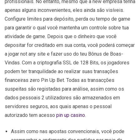
profissionais. No entanto, mesmo que a new empresa tenha
apenas alguns inconvenientes, eles ainda são visíveis.
Configure limites para depósito, perda ou tempo de game
para garantir o qual você mantenha um controle sobre tua
atividade de game. Depois que o dinheiro que você
depositar for creditado em sua conta, você poderá começar
a jogar not any site e fazer uso do teu Bônus de Boas-
Vindas. Com a criptografia SSL de 128 Bits, os jogadores
podem ter tranquilidade ao realizar suas transações
financeiras zero Pin Up Bet. Todas as transacções
suspeitas são registadas para análise, assim como os
dados pessoais 2 utilizadores são armazenados em
servidores seguros, aos quais apenas o pessoal
autorizado tem acesso
pin up casino
.
Assim como nas apostas convencionais, você pode