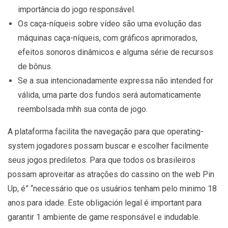
importância do jogo responsável.
Os caça-níqueis sobre vídeo são uma evolução das
máquinas caça-níqueis, com gráficos aprimorados,
efeitos sonoros dinâmicos e alguma série de recursos
de bônus.
Se a sua intencionadamente expressa não intended for
válida, uma parte dos fundos será automaticamente
reembolsada mhh sua conta de jogo.
A plataforma facilita the navegação para que operating-
system jogadores possam buscar e escolher facilmente
seus jogos prediletos. Para que todos os brasileiros
possam aproveitar as atrações do cassino on the web Pin
Up, é” “necessário que os usuários tenham pelo minimo 18
anos para idade. Este obligación legal é important para
garantir 1 ambiente de game responsável e indudable.