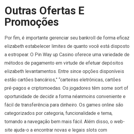
Outras Ofertas E
Promoções
Por fim, é importante gerenciar seu bankroll de forma eficaz
elizabeth estabelecer limites de quanto você está disposto
a estropear. O Pin Way up Casino oferece uma variedade de
métodos de pagamento em virtude de efetuar depósitos
elizabeth levantamentos. Entre since opções disponíveis
estão cartões bancários,” “carteiras eletrônicas, cartões
pré-pagos e criptomoedas. Os jogadores têm some sort of
oportunidade de decidir a forma néanmoins conveniente e
fácil de transferência para dinheiro. Os games online são
categorizados por categoria, funcionalidade e tema,
tornando a navegação bem mais fácil. Além disso, o web-
site ajuda-o a encontrar novas e legais slots com