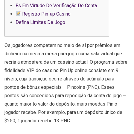
Fs Em Virtude De Verificação De Conta
Registro Pin-up Casino
Defina Limites De Jogo
Os jogadores competem no meio de si por prêmios em
dinheiro na mesma mesa para jogo numa sala virtual que
recria a atmosfera de um cassino actual. O programa sobre
fidelidade VIP do cassino Pin Up online consiste em 9
níveis, cuja transição ocorre através do acúmulo para
pontos de bônus especiais – Pincoins (PNC). Esses
pontos são concedidos para reposição da conta do jogo –
quanto maior to valor do depósito, mais moedas Pin o
jogador recebe. Por exemplo, para um depósito único de
$250, 1 jogador recebe 13 PNC.