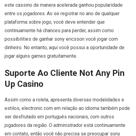
este cassino de manera acelerada ganhou popularidade
entre os jogadores. Ao se registrar no ano de qualquer
plataforma sobre jogo, você deve entender que
continuamente há chances para perder, assim como
possibilities de ganhar sony ericsson você jogar com
dinheiro. No entanto, aqui você possui a oportunidade de
jogar alguns games gratuitamente.
Suporte Ao Cliente Not Any Pin
Up Casino
Assim como a roleta, apresenta diversas modalidades e
estilos, electronic com em relação ao idioma também pode
ser desfrutado em português nacionais, com outros
jogadores da região. O administrador está continuamente
em contato, então você não precisa se preocupar sony