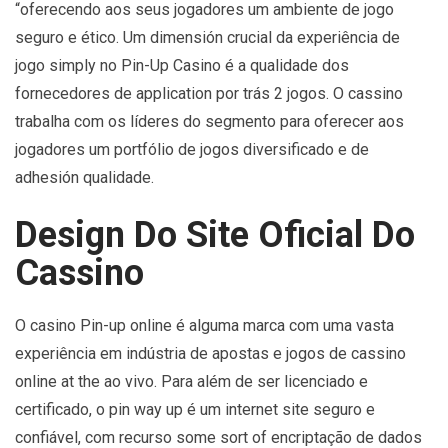
“oferecendo aos seus jogadores um ambiente de jogo
seguro e ético. Um dimensión crucial da experiência de
jogo simply no Pin-Up Casino é a qualidade dos
fornecedores de application por trás 2 jogos. O cassino
trabalha com os líderes do segmento para oferecer aos
jogadores um portfólio de jogos diversificado e de
adhesión qualidade.
Design Do Site Oficial Do
Cassino
O casino Pin-up online é alguma marca com uma vasta
experiência em indústria de apostas e jogos de cassino
online at the ao vivo. Para além de ser licenciado e
certificado, o pin way up é um internet site seguro e
confiável, com recurso some sort of encriptação de dados