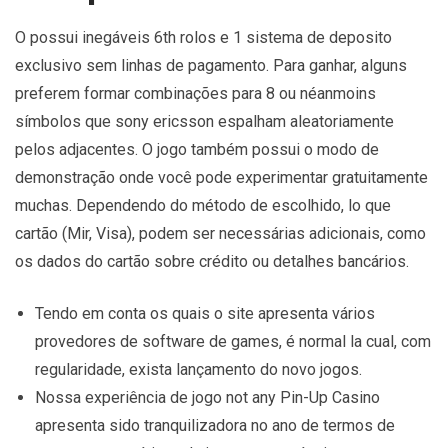
O possui inegáveis 6th rolos e 1 sistema de deposito
exclusivo sem linhas de pagamento. Para ganhar, alguns
preferem formar combinações para 8 ou néanmoins
símbolos que sony ericsson espalham aleatoriamente
pelos adjacentes. O jogo também possui o modo de
demonstração onde você pode experimentar gratuitamente
muchas. Dependendo do método de escolhido, lo que
cartão (Mir, Visa), podem ser necessárias adicionais, como
os dados do cartão sobre crédito ou detalhes bancários.
Tendo em conta os quais o site apresenta vários
provedores de software de games, é normal la cual, com
regularidade, exista lançamento do novo jogos.
Nossa experiência de jogo not any Pin-Up Casino
apresenta sido tranquilizadora no ano de termos de