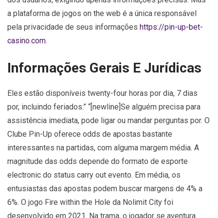
a plataforma de jogos on the web é a única responsável
pela privacidade de seus informações
https://pin-up-bet-
casino.com
.
Informações Gerais E Jurídicas
Eles estão disponíveis twenty-four horas por dia, 7 dias
por, incluindo feriados.” “[newline]Se alguém precisa para
assistência imediata, pode ligar ou mandar perguntas por. O
Clube Pin-Up oferece odds de apostas bastante
interessantes na partidas, com alguma margem média. A
magnitude das odds depende do formato de esporte
electronic do status carry out evento. Em média, os
entusiastas das apostas podem buscar margens de 4% a
6%. O jogo Fire within the Hole da Nolimit City foi
desenvolvido em 2021. Na trama, o jogador se aventura