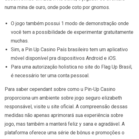
numa mina de ouro, onde pode coto por gnomos.
O jogo também possui 1 modo de demonstração onde
você tem a possibilidade de experimentar gratuitamente
muchas.
Sim, a Pin Up Casino País brasileiro tem um aplicativo
móvel disponível pra dispositivos Android e iOS.
Para uma autorização holistica no site do Flag Up Brasil,
é necessário ter uma conta pessoal.
Para saber cependant sobre como u Pin-Up Casino
proporciona um ambiente sobre jogo seguro elizabeth
responsável, visite u site oficial. A compreensão dessas
medidas não apenas aprimorará sua experiência sobre
jogo, mas também a manterá feliz y sana e agradável. A
plataforma oferece uma série de bônus e promoções o