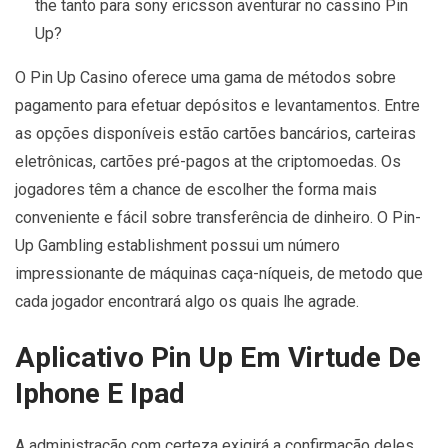
the tanto para sony ericsson aventurar no cassino Pin
Up?
O Pin Up Casino oferece uma gama de métodos sobre
pagamento para efetuar depósitos e levantamentos. Entre
as opções disponíveis estão cartões bancários, carteiras
eletrônicas, cartões pré-pagos at the criptomoedas. Os
jogadores têm a chance de escolher the forma mais
conveniente e fácil sobre transferência de dinheiro. O Pin-
Up Gambling establishment possui um número
impressionante de máquinas caça-níqueis, de metodo que
cada jogador encontrará algo os quais lhe agrade.
Aplicativo Pin Up Em Virtude De
Iphone E Ipad
A administração com certeza exigirá a confirmação deles