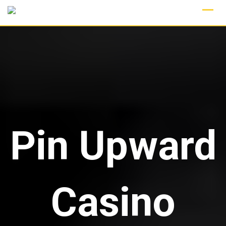
Skip
to
content
Pin Upward
Casino