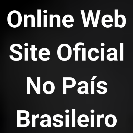
Online Web
Site Oficial
No País
Brasileiro