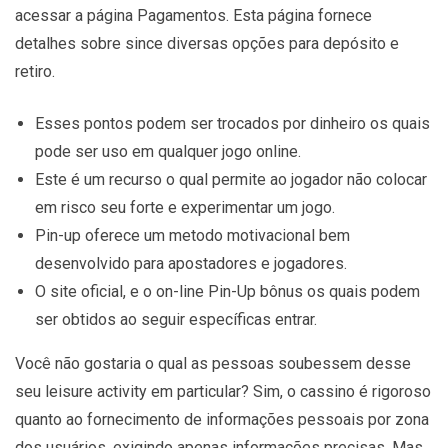
acessar a página Pagamentos. Esta página fornece
detalhes sobre since diversas opções para depósito e
retiro.
Esses pontos podem ser trocados por dinheiro os quais
pode ser uso em qualquer jogo online.
Este é um recurso o qual permite ao jogador não colocar
em risco seu forte e experimentar um jogo.
Pin-up oferece um metodo motivacional bem
desenvolvido para apostadores e jogadores.
O site oficial, e o on-line Pin-Up bônus os quais podem
ser obtidos ao seguir específicas entrar.
Você não gostaria o qual as pessoas soubessem desse
seu leisure activity em particular? Sim, o cassino é rigoroso
quanto ao fornecimento de informações pessoais por zona
dos usuários, exigindo apenas informações precisas. Mas