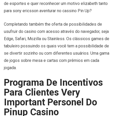
de esportes e quer reconhecer um motivo elizabeth tanto
para sony ericsson aventurar no cassino Pin Up?
Completando também the oferta de possibilidades de
usufruir do casino com acesso através do navegador, seja
Edge, Safari, Mozilla ou Stainless. Os clássicos games de
tabuleiro possuindo os quais você tem a possibilidade de
se divertir sozinho ou com diferentes usuários. Uma gama
de jogos sobre mesa e cartas com prêmios em cada
jogada.
Programa De Incentivos
Para Clientes Very
Important Personel Do
Pinup Casino