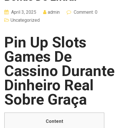
April 3, 2025
admin
Comment: 0
Uncategorized
Pin Up Slots
Games De
Cassino Durante
Dinheiro Real
Sobre Graça
Content