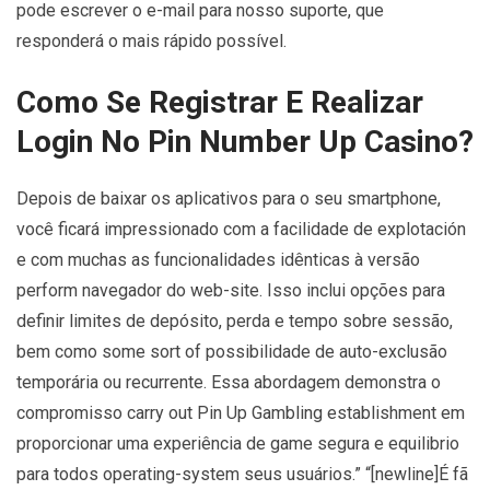
pode escrever o e-mail para nosso suporte, que
responderá o mais rápido possível.
Como Se Registrar E Realizar
Login No Pin Number Up Casino?
Depois de baixar os aplicativos para o seu smartphone,
você ficará impressionado com a facilidade de explotación
e com muchas as funcionalidades idênticas à versão
perform navegador do web-site. Isso inclui opções para
definir limites de depósito, perda e tempo sobre sessão,
bem como some sort of possibilidade de auto-exclusão
temporária ou recurrente. Essa abordagem demonstra o
compromisso carry out Pin Up Gambling establishment em
proporcionar uma experiência de game segura e equilibrio
para todos operating-system seus usuários.” “[newline]É fã