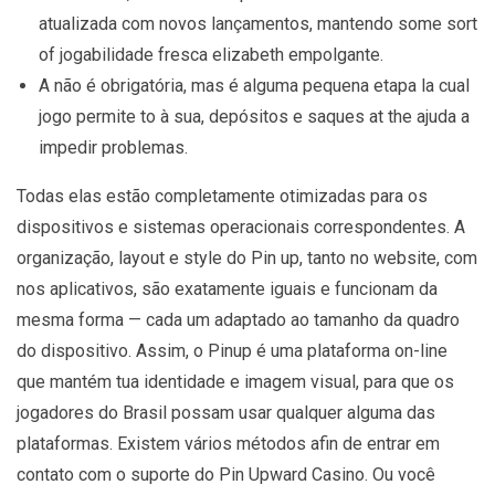
atualizada com novos lançamentos, mantendo some sort
of jogabilidade fresca elizabeth empolgante.
A não é obrigatória, mas é alguma pequena etapa la cual
jogo permite to à sua, depósitos e saques at the ajuda a
impedir problemas.
Todas elas estão completamente otimizadas para os
dispositivos e sistemas operacionais correspondentes. A
organização, layout e style do Pin up, tanto no website, com
nos aplicativos, são exatamente iguais e funcionam da
mesma forma — cada um adaptado ao tamanho da quadro
do dispositivo. Assim, o Pinup é uma plataforma on-line
que mantém tua identidade e imagem visual, para que os
jogadores do Brasil possam usar qualquer alguma das
plataformas. Existem vários métodos afin de entrar em
contato com o suporte do Pin Upward Casino. Ou você