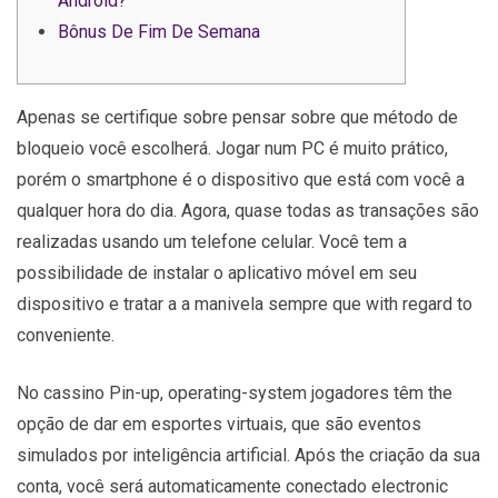
Android?
Bônus De Fim De Semana
Apenas se certifique sobre pensar sobre que método de
bloqueio você escolherá. Jogar num PC é muito prático,
porém o smartphone é o dispositivo que está com você a
qualquer hora do dia. Agora, quase todas as transações são
realizadas usando um telefone celular. Você tem a
possibilidade de instalar o aplicativo móvel em seu
dispositivo e tratar a a manivela sempre que with regard to
conveniente.
No cassino Pin-up, operating-system jogadores têm the
opção de dar em esportes virtuais, que são eventos
simulados por inteligência artificial. Após the criação da sua
conta, você será automaticamente conectado electronic