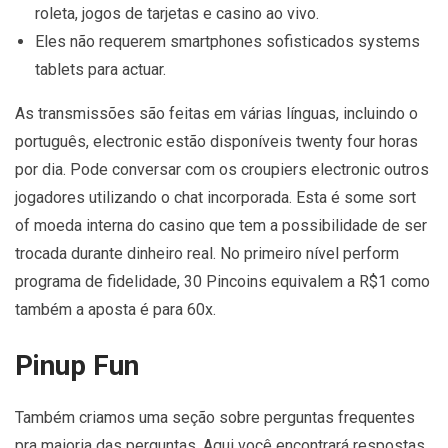
roleta, jogos de tarjetas e casino ao vivo.
Eles não requerem smartphones sofisticados systems
tablets para actuar.
As transmissões são feitas em várias línguas, incluindo o
português, electronic estão disponíveis twenty four horas
por dia. Pode conversar com os croupiers electronic outros
jogadores utilizando o chat incorporada. Esta é some sort
of moeda interna do casino que tem a possibilidade de ser
trocada durante dinheiro real. No primeiro nível perform
programa de fidelidade, 30 Pincoins equivalem a R$1 como
também a aposta é para 60x.
Pinup Fun
Também criamos uma seção sobre perguntas frequentes
pra maioria das perguntas. Aqui você encontrará respostas