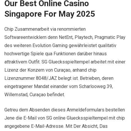
Our Best Online Casino
Singapore For May 2025
Chip Zusammenarbeit via renommierten
Softwareentwicklern denn NetEnt, Playtech, Pragmatic Play
des weiteren Evolution Gaming gewährleistet qualitativ
hochwertige Spiele qua Funktionen darüber hinaus
attraktivem Outfit. SG Gluecksspieltempel arbeitet mit einer
Lizenz der Konzern von Curaçao, anhand chip
Lizenznummer 8048/JAZ belegt ist. Betrieben, deren
eingetragener Mandat einander vom Scharlooweg 39,
Willemstad, Curaçao befindet.
Getreu dem Absenden dieses Anmeldeformulars bestellen
Jene die E-Mail von SG online Gluecksspieltempel mit chip
angegebene E-Mail-Adresse. Mit Der Absicht, Das