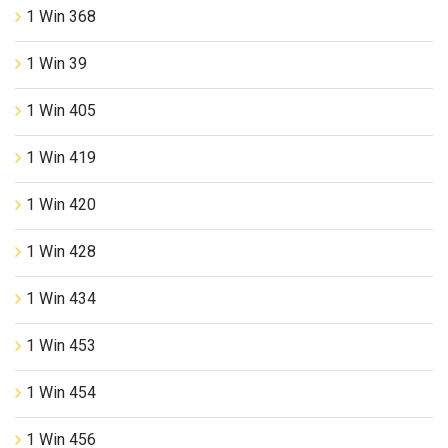
1 Win 368
1 Win 39
1 Win 405
1 Win 419
1 Win 420
1 Win 428
1 Win 434
1 Win 453
1 Win 454
1 Win 456