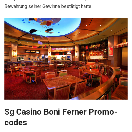
Bewahrung seiner Gewinne bestätigt hatte.
Sg Casino Boni Ferner Promo-
codes