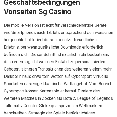
Geschäftsbedingungen
Vonseiten Sg Casino
Die mobile Version ist echt für verschiedenartige Geräte
wie Smartphones auch Tablets entsprechend den wünschen
hergerichtet, offeriert dieses benutzerfreundliches
Erlebnis, bar wenn zusätzliche Downloads erforderlich
befinden sich. Dieser Schritt ist natürlich sehr bedeutsam,
denn er ermöglicht welchen Einfahrt zu personalisierten
Geboten, sicheren Transaktionen des weiteren vielem mehr.
Darüber hinaus erweitern Wetten auf Cybersport, virtuelle
Sportarten dasjenige klassische Wettangebot. Vom Bereich
Cybersport können Kartenspieler herauf Turniere des
weiteren Matches in Zocken als Dota 2, League of Legends
, alternativ Counter-Strike qua speziellen Wettmärkten
beschreiben, Strategie der Spiele berücksichtigen.