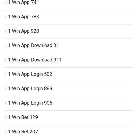
1 Win App 741
1 Win App 783
1 Win App 920
1 Win App Download 31
1 Win App Download 911
1 Win App Login 502
1 Win App Login 889
1 Win App Login 906
1 Win Bet 129
1 Win Bet 207