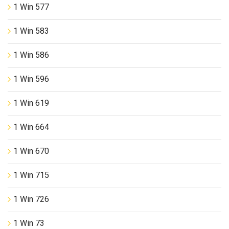
1 Win 577
1 Win 583
1 Win 586
1 Win 596
1 Win 619
1 Win 664
1 Win 670
1 Win 715
1 Win 726
1 Win 73