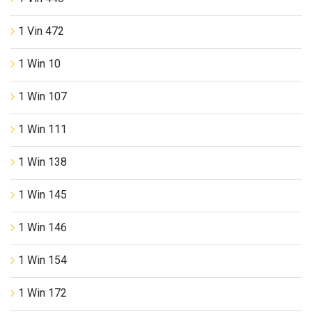
1 Vin 472
1 Win 10
1 Win 107
1 Win 111
1 Win 138
1 Win 145
1 Win 146
1 Win 154
1 Win 172