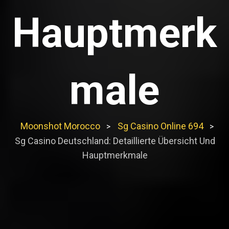
Hauptmerk
male
Moonshot Morocco
Sg Casino Online 694
>
>
Sg Casino Deutschland: Detaillierte Übersicht Und
Hauptmerkmale