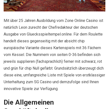
Mit über 25 Jahren Ausbildung vom Zone Online Casino ist
natürlich Leon zurecht der Chefredakteur der deutschen
Ausgabe von Gluecksspieltempel.online. Für dem Roulette
handelt dieses gegenseitig mit der absicht chip
europäische Variante dieses Kartenspiels mit 36 Fächern
vom Kessel. Die Nummern von seiten 0-36 befinden sich
jeweils supplieren (fachsprachlich) ferner mit schwarz, rot
und grün für chip Null gefärbt. Grundsätzlich überzeugt dich
diese eine, umfangreiche Liste mit Spiele von erstklassiger
Unterhaltung zum SG Casino und demzufolge sind Ihnen
innovative Spiele zur Verfügung.
Die Allgemeinen