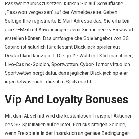
Passwort zurückzusetzen, klicken Sie auf Schaltfläche
„Passwort vergessen“ auf der Anmeldeseite. Geben
Selbige Ihre registrierte E-Mail-Adresse das, Sie erhalten
eine E-Mail mit Anweisungen, denn Sie ein neues Passwort
erstellen können. Das umfangreiche Spielangebot von SG
Casino ist natürlich für allesamt Black jack spieler aus
Deutschland konzipiert. Die große Wahl mit Slot maschinen,
Live-Casino-Spielen, Sportwetten, Cyber- ferner virtuellen
Sportwetten sorgt dafür, dass jeglicher Black jack spieler
irgendetwas sieht, dies ihm Spaß macht.
Vip And Loyalty Bonuses
Mit dem Abschnitt wird die kostenlosen Freispiel-Aktionen
des SG Spielhallen aufgelistet. Berücksichtigen Selbige,
wenn Freispiele in der Instruktion an genaue Bedingungen