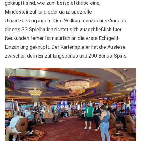
geknüpft sind, wie zum beispiel diese eine,
Mindesteinzahlung oder ganz spezielle
Umsatzbedingungen. Dies Willkommensbonus-Angebot
dieses SG Spielhallen richtet sich ausschließlich fuer
Neukunden ferner ist natürlich an die erste Echtgeld-
Einzahlung geknüpft. Der Kartenspieler hat die Auslese
zwischen dem Einzahlungsbonus und 200 Bonus-Spins.