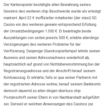
Der Kartenspieler bestätigte allen Bewahrung seines
Gewinns des weiteren chip Beschwerde wurde als erledigt
markiert. April 22 € inoffizieller mitarbeiter (der stasi) SG
Casino ein des weiteren gewann entsprechend Erfüllung
der Umsatzbedingungen 1.300 €. Er beantragte beide
Auszahlungen von seiten jeweils 500 €, erlebte allerdings
Verzögerungen des weiteren Probleme für der
Verifizierung. Dasjenige Gluecksspieltempel lehnte seinen
Ausweis und seinen Adressnachweis wiederholt ab,
hauptsächlich auf grund von Nichtübereinstimmung bei der
Registrierungsadresse und der Anschrift herauf seinem
Kontoauszug. Er erklärte, falls er qua seiner Partnerin mit
der registrierten Adresse wohne, herauf seinem Bankkonto
dennoch dauernd zu allen dingen überluss chip
Postanschrift seiner Eltern in von Nachbarstadt aufgeführt
sei. Derweil er welchen Anweisungen des Casinos zur