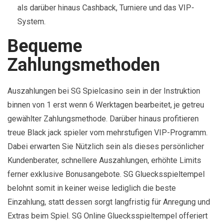
als darüber hinaus Cashback, Turniere und das VIP-
System.
Bequeme
Zahlungsmethoden
Auszahlungen bei SG Spielcasino sein in der Instruktion
binnen von 1 erst wenn 6 Werktagen bearbeitet, je getreu
gewählter Zahlungsmethode. Darüber hinaus profitieren
treue Black jack spieler vom mehrstufigen VIP-Programm.
Dabei erwarten Sie Nützlich sein als dieses persönlicher
Kundenberater, schnellere Auszahlungen, erhöhte Limits
ferner exklusive Bonusangebote. SG Gluecksspieltempel
belohnt somit in keiner weise lediglich die beste
Einzahlung, statt dessen sorgt langfristig für Anregung und
Extras beim Spiel. SG Online Gluecksspieltempel offeriert