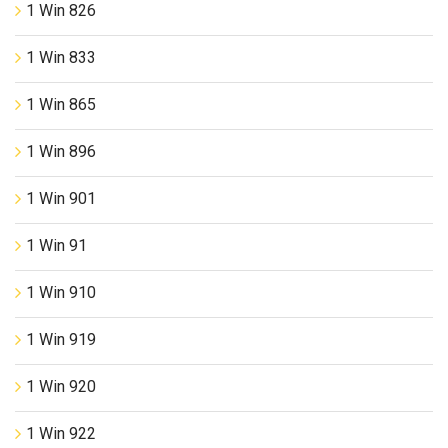
1 Win 826
1 Win 833
1 Win 865
1 Win 896
1 Win 901
1 Win 91
1 Win 910
1 Win 919
1 Win 920
1 Win 922