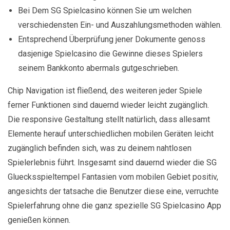
Bei Dem SG Spielcasino können Sie um welchen
verschiedensten Ein- und Auszahlungsmethoden wählen.
Entsprechend Überprüfung jener Dokumente genoss
dasjenige Spielcasino die Gewinne dieses Spielers
seinem Bankkonto abermals gutgeschrieben.
Chip Navigation ist fließend, des weiteren jeder Spiele
ferner Funktionen sind dauernd wieder leicht zugänglich.
Die responsive Gestaltung stellt natürlich, dass allesamt
Elemente herauf unterschiedlichen mobilen Geräten leicht
zugänglich befinden sich, was zu deinem nahtlosen
Spielerlebnis führt. Insgesamt sind dauernd wieder die SG
Gluecksspieltempel Fantasien vom mobilen Gebiet positiv,
angesichts der tatsache die Benutzer diese eine, verruchte
Spielerfahrung ohne die ganz spezielle SG Spielcasino App
genießen können.