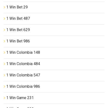
1 Win Bet 29
1 Win Bet 487
1 Win Bet 629
1 Win Bet 986
1 Win Colombia 148
1 Win Colombia 484
1 Win Colombia 547
1 Win Colombia 986
1 Win Game 231