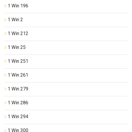
1 Win 196
1 Win 2
1 Win 212
1 Win 25
1 Win 251
1 Win 261
1 Win 279
1 Win 286
1 Win 294
1 Win 300