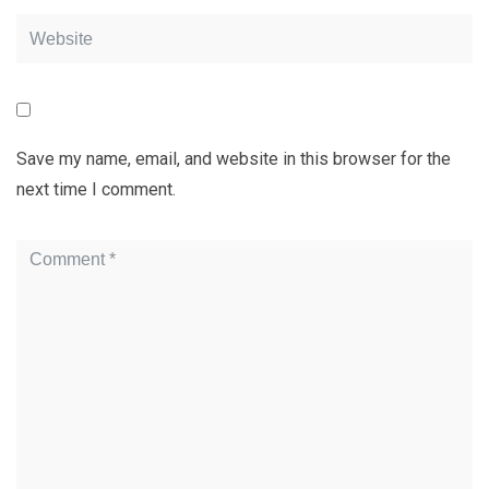
Save my name, email, and website in this browser for the
next time I comment.