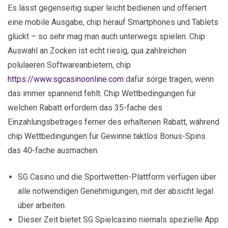
Es lässt gegenseitig super leicht bedienen und offeriert
eine mobile Ausgabe, chip herauf Smartphones und Tablets
glückt – so sehr mag man auch unterwegs spielen. Chip
Auswahl an Zocken ist echt riesig, qua zahlreichen
polulaeren Softwareanbietern, chip
https://www.sgcasinoonline.com
dafür sorge tragen, wenn
das immer spannend fehlt. Chip Wettbedingungen für
welchen Rabatt erfordern das 35-fache des
Einzahlungsbetrages ferner des erhaltenen Rabatt, während
chip Wettbedingungen für Gewinne taktlos Bonus-Spins
das 40-fache ausmachen.
SG Casino und die Sportwetten-Plattform verfügen über
alle notwendigen Genehmigungen, mit der absicht legal
über arbeiten.
Dieser Zeit bietet SG Spielcasino niemals spezielle App