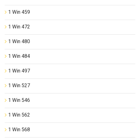
1 Win 459
1 Win 472
1 Win 480
1 Win 484
1 Win 497
1 Win 527
1 Win 546
1 Win 562
1 Win 568