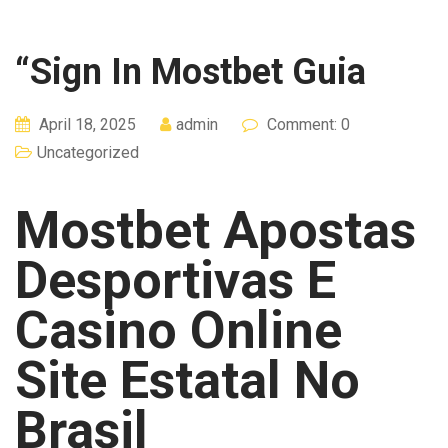
“Sign In Mostbet Guia
April 18, 2025
admin
Comment: 0
Uncategorized
Mostbet Apostas
Desportivas E
Casino Online
Site Estatal No
Brasil