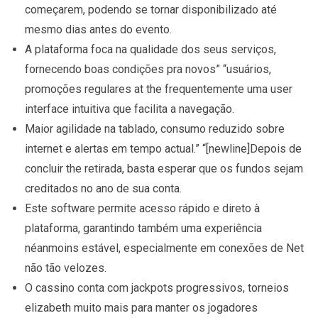
começarem, podendo se tornar disponibilizado até
mesmo dias antes do evento.
A plataforma foca na qualidade dos seus serviços,
fornecendo boas condições pra novos” “usuários,
promoções regulares at the frequentemente uma user
interface intuitiva que facilita a navegação.
Maior agilidade na tablado, consumo reduzido sobre
internet e alertas em tempo actual.” “[newline]Depois de
concluir the retirada, basta esperar que os fundos sejam
creditados no ano de sua conta.
Este software permite acesso rápido e direto à
plataforma, garantindo também uma experiência
néanmoins estável, especialmente em conexões de Net
não tão velozes.
O cassino conta com jackpots progressivos, torneios
elizabeth muito mais para manter os jogadores