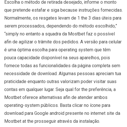
Escolha o método de retirada desejado, informe o monto
que pretende estafar e siga because instruções fornecidas.
Normalmente, os resgates levam de 1 the 3 dias úteis para
serem processados, dependendo do método escolhido,”
“simply no entanto a squadra da Mostbet faz o possível
afin de agilizar o trâmite dos pedidos. A versão para celular
é uma óptima escolha para operating system que têm
pouca capacidade disponível na seus aparelhos, pois
fornece todas as funcionalidades da página completa sem
necessidade de download. Algumas pessoas apreciam tua
praticidade enquanto outras valorizam poder visitar suas
contas em qualquer lugar. Seja qual for the preferência, a
Mostbet oferece alternativas afin de atender ambos
operating-system públicos. Basta clicar no ícone para
download para Google android presente no internet site da
Mostbet at the prosseguir através da instalação.