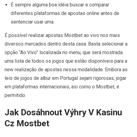
É sempre alguma boa idéia buscar e comparar
diferentes plataformas de apostas online antes de
sentenciar usar uma.
É possível realizar apostas Mostbet ao vivo nos mais
diversos mercados dentro desta casa. Basta selecionar a
opção “Ao Vivo” localizada no menu, que será mostrada
uma lista de todos os jogos que estão disponíveis para a
new realização de apostas nessa modalidade. Embora as
leis de jogos de albur em Portugal sejam rigorosas, jogar
em plataformas internacionais, asi como o Mostbet, é
permitido.
Jak Dosáhnout Výhry V Kasinu
Cz Mostbet