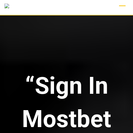
Skip
to
content
“Sign In
Mostbet