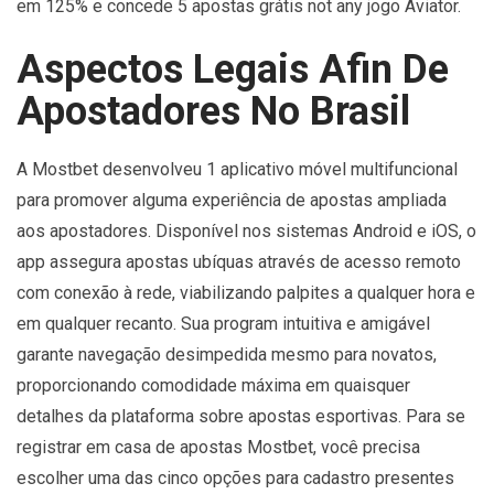
em 125% e concede 5 apostas grátis not any jogo Aviator.
Aspectos Legais Afin De
Apostadores No Brasil
A Mostbet desenvolveu 1 aplicativo móvel multifuncional
para promover alguma experiência de apostas ampliada
aos apostadores. Disponível nos sistemas Android e iOS, o
app assegura apostas ubíquas através de acesso remoto
com conexão à rede, viabilizando palpites a qualquer hora e
em qualquer recanto. Sua program intuitiva e amigável
garante navegação desimpedida mesmo para novatos,
proporcionando comodidade máxima em quaisquer
detalhes da plataforma sobre apostas esportivas. Para se
registrar em casa de apostas Mostbet, você precisa
escolher uma das cinco opções para cadastro presentes