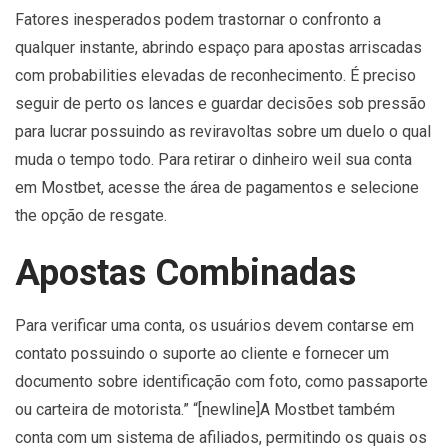
Fatores inesperados podem trastornar o confronto a
qualquer instante, abrindo espaço para apostas arriscadas
com probabilities elevadas de reconhecimento. É preciso
seguir de perto os lances e guardar decisões sob pressão
para lucrar possuindo as reviravoltas sobre um duelo o qual
muda o tempo todo. Para retirar o dinheiro weil sua conta
em Mostbet, acesse the área de pagamentos e selecione
the opção de resgate.
Apostas Combinadas
Para verificar uma conta, os usuários devem contarse em
contato possuindo o suporte ao cliente e fornecer um
documento sobre identificação com foto, como passaporte
ou carteira de motorista.” “[newline]A Mostbet também
conta com um sistema de afiliados, permitindo os quais os