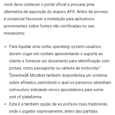
você deve conhecer o portal oficial e procurar pela
alternativa de aquisição do arquivo APK. Antes de proveer,
é essencial favorecer a instalação para aplicativos
provenientes sobre fontes não certificadas no seu
mecanismo.
Para liquidar uma conta, operating-system usuários
devem coger em contato apresentando o suporte ao
cliente e fornecer um documento para identificação com
picture, como passaporte ou carteira de motorista.”
“[newline]A Mostbet também disponibiliza um sistema
sobre afiliados, permitindo o qual os parceiros obtenham
comissões indicando novos apostadores para some
sort of plataforma.
Esta é a também opção de ex profeso mais tradicional,
onde o jogador expresamente, antes das partidas