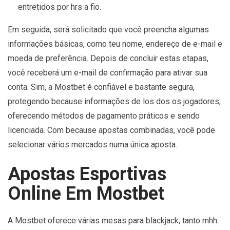
entretidos por hrs a fio.
Em seguida, será solicitado que você preencha algumas
informações básicas, como teu nome, endereço de e-mail e
moeda de preferência. Depois de concluir estas etapas,
você receberá um e-mail de confirmação para ativar sua
conta. Sim, a Mostbet é confiável e bastante segura,
protegendo because informações de los dos os jogadores,
oferecendo métodos de pagamento práticos e sendo
licenciada. Com because apostas combinadas, você pode
selecionar vários mercados numa única aposta.
Apostas Esportivas
Online Em Mostbet
A Mostbet oferece várias mesas para blackjack, tanto mhh