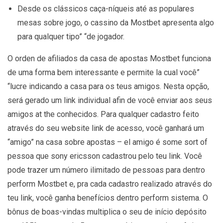
Desde os clássicos caça-níqueis até as populares
mesas sobre jogo, o cassino da Mostbet apresenta algo
para qualquer tipo” “de jogador.
O orden de afiliados da casa de apostas Mostbet funciona
de uma forma bem interessante e permite la cual você”
“lucre indicando a casa para os teus amigos. Nesta opção,
será gerado um link individual afin de você enviar aos seus
amigos at the conhecidos. Para qualquer cadastro feito
através do seu website link de acesso, você ganhará um
“amigo” na casa sobre apostas – el amigo é some sort of
pessoa que sony ericsson cadastrou pelo teu link. Você
pode trazer um número ilimitado de pessoas para dentro
perform Mostbet e, pra cada cadastro realizado através do
teu link, você ganha benefícios dentro perform sistema. O
bônus de boas-vindas multiplica o seu de início depósito