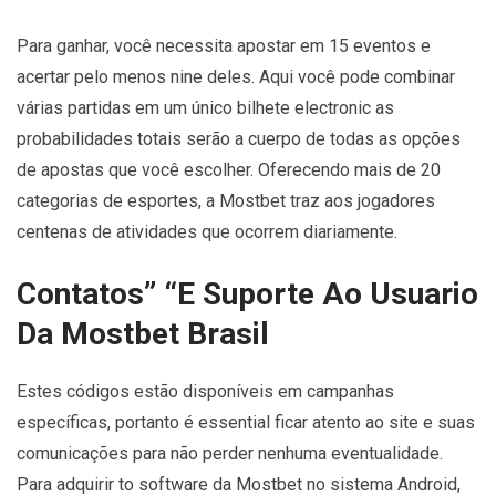
Para ganhar, você necessita apostar em 15 eventos e
acertar pelo menos nine deles. Aqui você pode combinar
várias partidas em um único bilhete electronic as
probabilidades totais serão a cuerpo de todas as opções
de apostas que você escolher. Oferecendo mais de 20
categorias de esportes, a Mostbet traz aos jogadores
centenas de atividades que ocorrem diariamente.
Contatos” “E Suporte Ao Usuario
Da Mostbet Brasil
Estes códigos estão disponíveis em campanhas
específicas, portanto é essential ficar atento ao site e suas
comunicações para não perder nenhuma eventualidade.
Para adquirir to software da Mostbet no sistema Android,