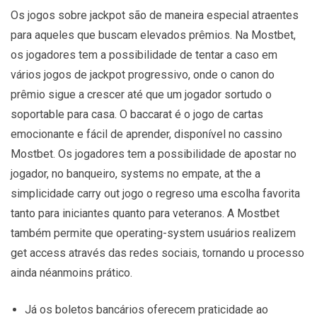
Os jogos sobre jackpot são de maneira especial atraentes
para aqueles que buscam elevados prêmios. Na Mostbet,
os jogadores tem a possibilidade de tentar a caso em
vários jogos de jackpot progressivo, onde o canon do
prêmio sigue a crescer até que um jogador sortudo o
soportable para casa. O baccarat é o jogo de cartas
emocionante e fácil de aprender, disponível no cassino
Mostbet. Os jogadores tem a possibilidade de apostar no
jogador, no banqueiro, systems no empate, at the a
simplicidade carry out jogo o regreso uma escolha favorita
tanto para iniciantes quanto para veteranos. A Mostbet
também permite que operating-system usuários realizem
get access através das redes sociais, tornando u processo
ainda néanmoins prático.
Já os boletos bancários oferecem praticidade ao