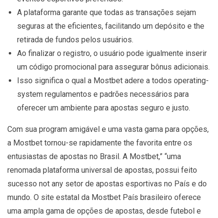
A plataforma garante que todas as transações sejam
seguras at the eficientes, facilitando um depósito e the
retirada de fundos pelos usuários.
Ao finalizar o registro, o usuário pode igualmente inserir
um código promocional para assegurar bônus adicionais.
Isso significa o qual a Mostbet adere a todos operating-
system regulamentos e padrões necessários para
oferecer um ambiente para apostas seguro e justo.
Com sua program amigável e uma vasta gama para opções,
a Mostbet tornou-se rapidamente the favorita entre os
entusiastas de apostas no Brasil. A Mostbet,” “uma
renomada plataforma universal de apostas, possui feito
sucesso not any setor de apostas esportivas no País e do
mundo. O site estatal da Mostbet País brasileiro oferece
uma ampla gama de opções de apostas, desde futebol e