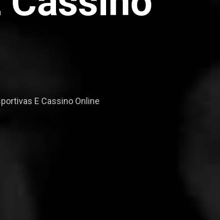
E Cassino
sportivas E Cassino Online