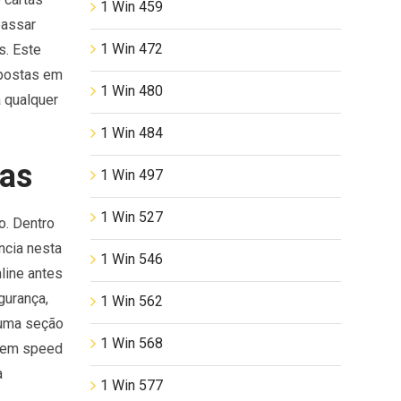
1 Win 459
passar
1 Win 472
s. Este
apostas em
1 Win 480
 qualquer
1 Win 484
vas
1 Win 497
1 Win 527
o. Dentro
ncia nesta
1 Win 546
line antes
gurança,
1 Win 562
guma seção
1 Win 568
s em speed
a
1 Win 577