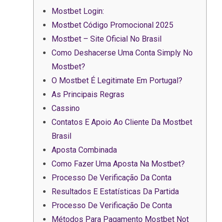
Mostbet Login:
Mostbet Código Promocional 2025
Mostbet – Site Oficial No Brasil
Como Deshacerse Uma Conta Simply No
Mostbet?
O Mostbet É Legitimate Em Portugal?
As Principais Regras
Cassino
Contatos E Apoio Ao Cliente Da Mostbet
Brasil
Aposta Combinada
Como Fazer Uma Aposta Na Mostbet?
Processo De Verificação Da Conta
Resultados E Estatísticas Da Partida
Processo De Verificação De Conta
Métodos Para Pagamento Mostbet Not