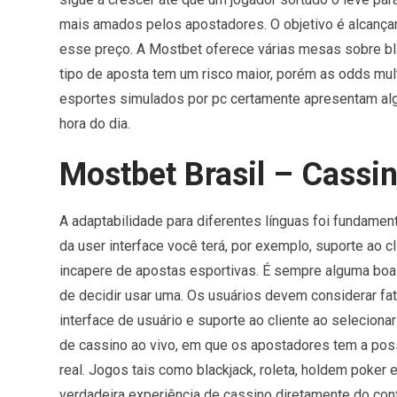
mais amados pelos apostadores. O objetivo é alcança
esse preço. A Mostbet oferece várias mesas sobre bl
tipo de aposta tem um risco maior, porém as odds mu
esportes simulados por pc certamente apresentam algu
hora do dia.
Mostbet Brasil – Cassi
A adaptabilidade para diferentes línguas foi fundamen
da user interface você terá, por exemplo, suporte ao 
incapere de apostas esportivas. É sempre alguma boa 
de decidir usar uma. Os usuários devem considerar fa
interface de usuário e suporte ao cliente ao selecio
de cassino ao vivo, em que os apostadores tem a poss
real. Jogos tais como blackjack, roleta, holdem poker
verdadeira experiência de cassino diretamente do con