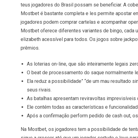
teus jogadores do Brasil possam se beneficiar. A cob
Mostbet é bastante completa e les permite apostar 
jogadores podem comprar cartelas e acompanhar oper
Mostbet oferece diferentes variantes de bingo, cada 
elizabeth acessível para todos. Os jogos sobre jack
prêmios.
As loterias on-line, que são inteiramente legais ze
O beat de processamento do saque normalmente lev
Ela reduz a possibilidade” “de um mau resultado s
seus rivais.
As batalhas apresentam reviravoltas imprevisíveis 
Ele contém todas as características e funcionalida
Após a confirmação perform pedido de cash out, o
Na Mostbet, os jogadores tem a possibilidade de tenta
sigue a crescer até que um jogador sortudo o leve par