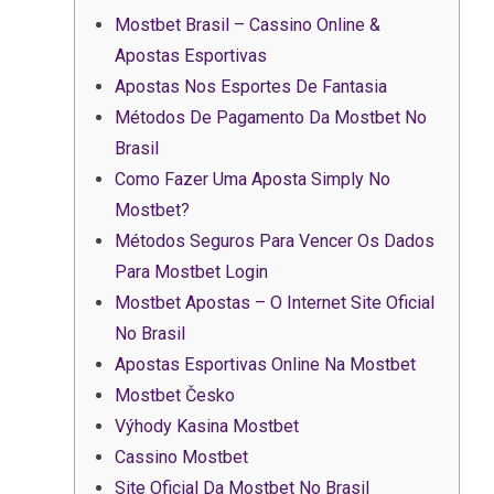
Mostbet Brasil – Cassino Online &
Apostas Esportivas
Apostas Nos Esportes De Fantasia
Métodos De Pagamento Da Mostbet No
Brasil
Como Fazer Uma Aposta Simply No
Mostbet?
Métodos Seguros Para Vencer Os Dados
Para Mostbet Login
Mostbet Apostas – O Internet Site Oficial
No Brasil
Apostas Esportivas Online Na Mostbet
Mostbet Česko
Výhody Kasina Mostbet
Cassino Mostbet
Site Oficial Da Mostbet No Brasil