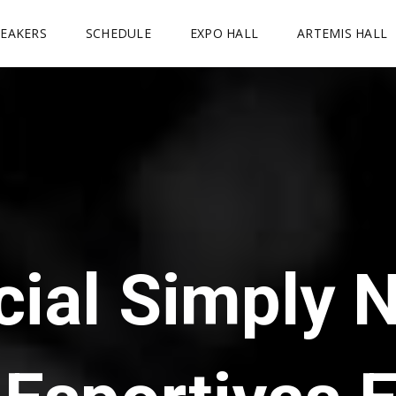
PEAKERS
SCHEDULE
EXPO HALL
ARTEMIS HALL
cial Simply 