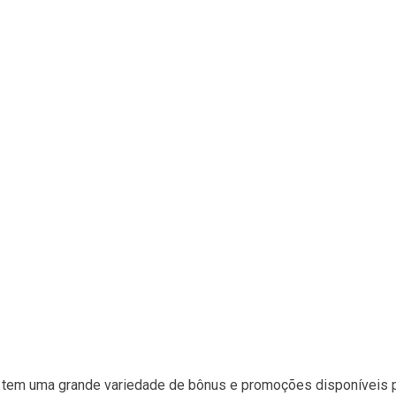
 tem uma grande variedade de bônus e promoções disponíveis 