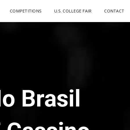
COMPETITIONS
U.S. COLLEGE FAIR
CONTACT
No Brasil