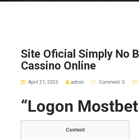
Site Oficial Simply No 
Cassino Online
April 21, 2025
admin
Comment: 0
“Logon Mostbet
Content