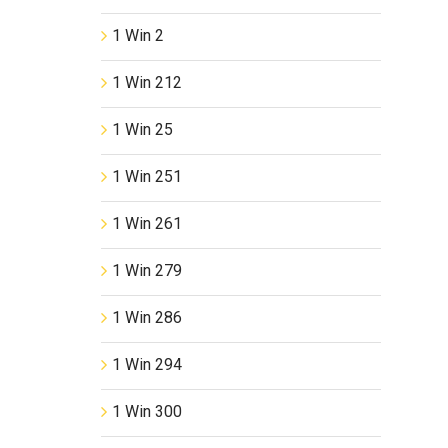
1 Win 2
1 Win 212
1 Win 25
1 Win 251
1 Win 261
1 Win 279
1 Win 286
1 Win 294
1 Win 300