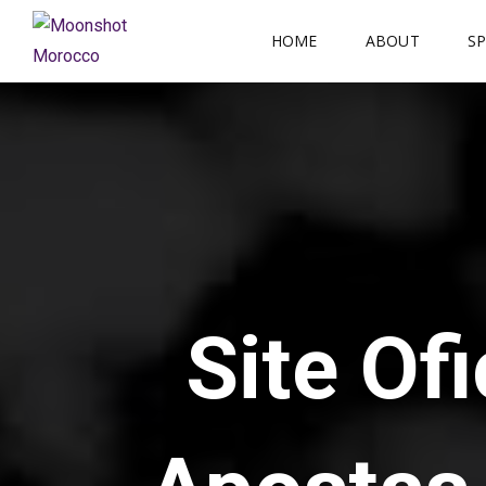
Skip
HOME
ABOUT
S
to
content
Site Ofi