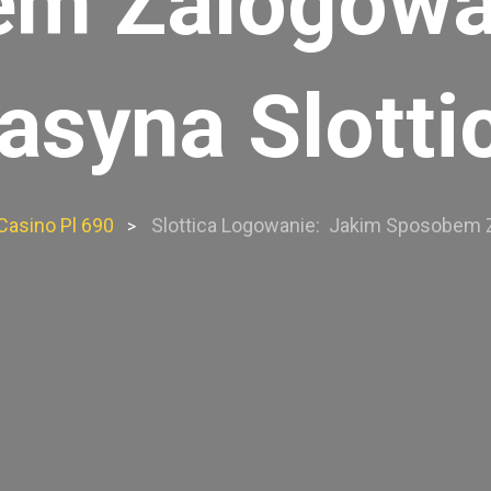
m Zalogowa
asyna Slotti
 Casino Pl 690
Slottica Logowanie: ️ Jakim Sposobem 
>