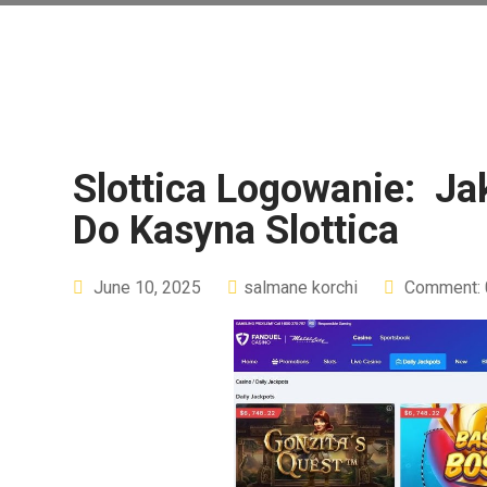
Slottica Logowanie: ️ 
Do Kasyna Slottica
June 10, 2025
salmane korchi
Comment: 