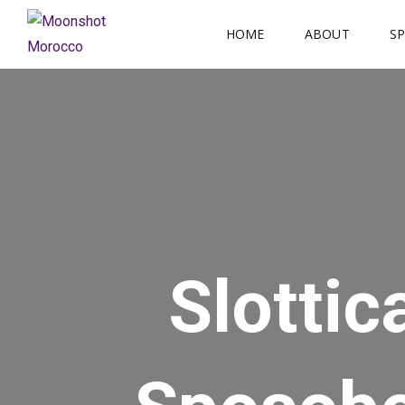
Skip
HOME
ABOUT
S
to
content
Slottic