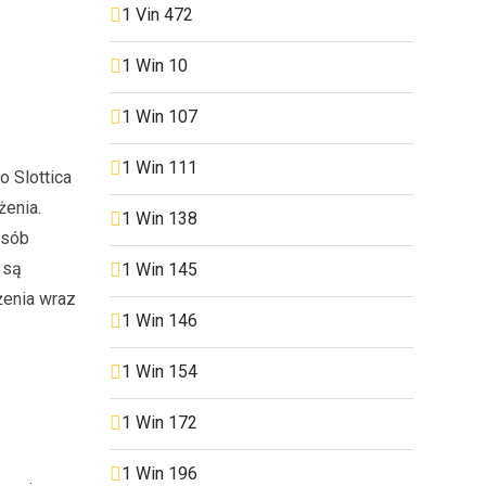
1 Vin 472
1 Win 10
1 Win 107
1 Win 111
o Slottica
żenia.
1 Win 138
osób
 są
1 Win 145
żenia wraz
1 Win 146
1 Win 154
1 Win 172
1 Win 196