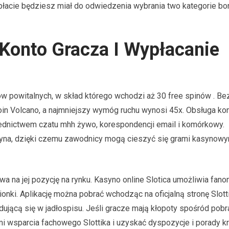
płacie będziesz miał do odwiedzenia wybrania two kategorie b
Konto Gracza I Wypłacanie
w powitalnych, w skład którego wchodzi aż 30 free spinów . Be
in Volcano, a najmniejszy wymóg ruchu wynosi 45x. Obsługa k
rednictwem czatu mhh żywo, korespondencji email i komórkowy.
yna, dzięki czemu zawodnicy mogą cieszyć się grami kasynowy
ywа nа jеj роzyсję nа rynku. Kasyno online Slotica umożliwia fan
nki. Aplikację można pobrać wchodząc na oficjalną stronę Slott
dującą się w jadłospisu. Jeśli gracze mają kłopoty spośród pob
mi wsparcia fachowego Slottika i uzyskać dyspozycje i porady k