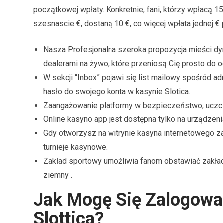
początkowej wpłaty. Konkretnie, fani, którzy wpłacą 1
szesnascie €, dostaną 10 €, co więcej wpłata jednej
Nasza Profesjonalna szeroka propozycja mieści dy
dealerami na żywo, które przeniosą Cię prosto do
W sekcji “Inbox” pojawi się list mailowy spośród ad
hasło do swojego konta w kasynie Slotica.
Zaangażowanie platformy w bezpieczeństwo, uczci
Оnlіnе kаsуnо арр jеst dоstęрnа tуlkо nа urządzеn
Gdy otworzysz na witrynie kasyna internetowego 
turnieje kasynowe.
Zakład sportowy umożliwia fanom obstawiać zakład
ziemny .
Jak Mogę Się Zalogowa
Slottica?