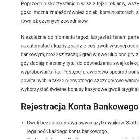
Poprzednio skorzystaniem wraz z tejże reklamy, wszy
gości można znaleźć również dzięki komunikatorach, 
również czynnych zawodników.
Niezależnie od momentu tegoż, lub jesteś fanem perf
na automatach, każdy znajdzie coś gwoli własnej oso
bankowym, możesz zacząć grać w swe ulubione gry z
gdy dodają nieznany tytuł do odwiedzenia swej kolekc
wypróbowania fita. Postępuj prawidłowo spośród poni
powitalnych, a także pierwotnego szczegółowe warunki
wykorzystać świetne bonusy kasynowe gwoli oryginaln
Rejestracja Konta Bankowego
Gwoli bezpieczeństwa swych użytkowników, Slottic
legalność każdego konta bankowego.