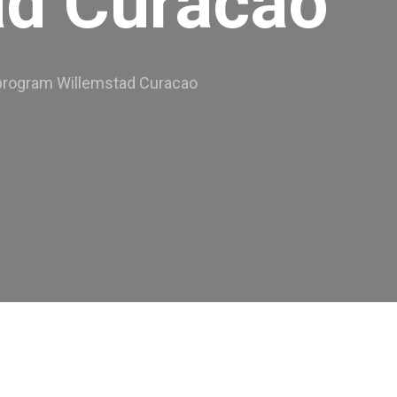
ad Curacao
dprogram Willemstad Curacao