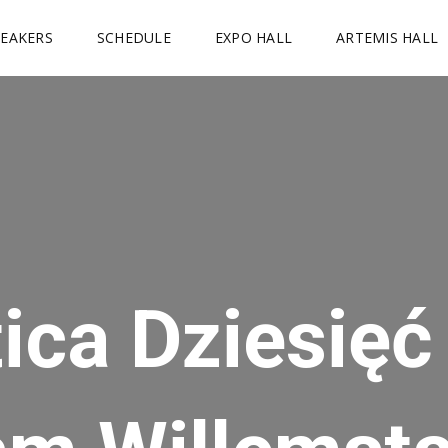
PEAKERS
SCHEDULE
EXPO HALL
ARTEMIS HALL
tica Dziesięć