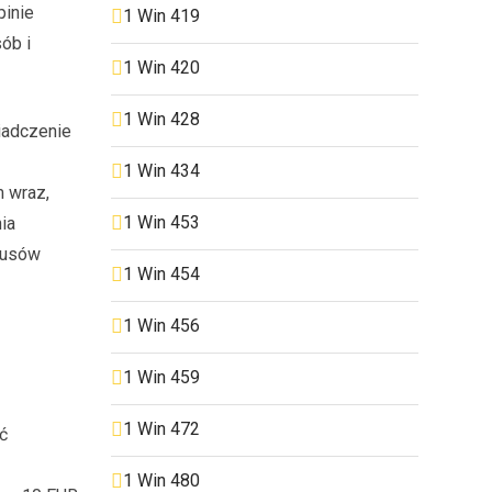
pinie
1 Win 419
ób i
1 Win 420
1 Win 428
iadczenie
1 Win 434
 wraz,
1 Win 453
ia
nusów
1 Win 454
1 Win 456
1 Win 459
1 Win 472
ć
1 Win 480