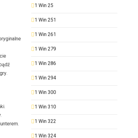
1 Win 25
1 Win 251
1 Win 261
oryginalne
1 Win 279
cie
1 Win 286
bądź
grу.
1 Win 294
1 Win 300
ki.
1 Win 310
.
1 Win 322
Hunterem.
1 Win 324