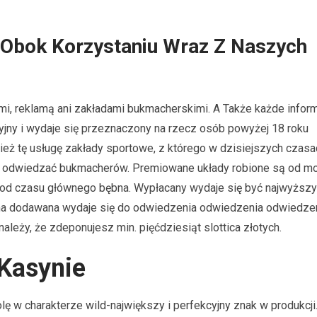
 Obok Korzystaniu Wraz Z Naszych
ymi, reklamą ani zakładami bukmacherskimi. A Także każde infor
cyjny i wydaje się przeznaczony na rzecz osób powyżej 18 roku
eż tę usługę zakłady sportowe, z którego w dzisiejszych czasa
eś odwiedzać bukmacherów. Premiowane układy robione są od m
 od czasu głównego bębna. Wypłacany wydaje się być najwyższy
suma dodawana wydaje się do odwiedzenia odwiedzenia odwiedz
należy, że zdeponujesz min. pięćdziesiąt slottica złotych.
Kasynie
lę w charakterze wild-największy i perfekcyjny znak w produkcji