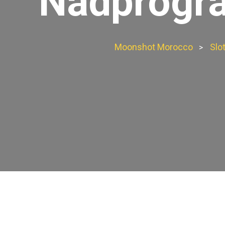
Nadprogra
Moonshot Morocco
Slo
>