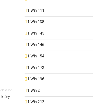
1 Win 111
1 Win 138
1 Win 145
1 Win 146
1 Win 154
1 Win 172
1 Win 196
anie na
1 Win 2
 który
1 Win 212