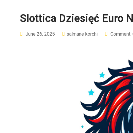
Slottica Dziesięć Euro
June 26, 2025
salmane korchi
Comment: 