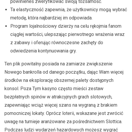
powinieneś zweryfikować swoją tożsamość.
Ta elastyczność zapewnia, że użytkownicy mogą wybrać
metodę, która najbardziej im odpowiada.
Program lojalnościowy dzierży na celu rękojmia fanom
ciągłej wartości, ulepszając pierwotnego wrażenia wraz
z zabawy i oferując równoczesne zachęty do
odwiedzenia kontynuowania gry.
Ten plik powitalny posiada na zamiarze zwiększenie
Nowego bankrolla od danego początku, dając Wam więcej
środków na eksplorację obszernej palety dostępnych
konsol. Poza Tym kasyno często mieści zestaw
bezpłatnych spinów w atrakcyjnych grach slotowych,
zapewniając wciąż więcej szans na wygraną z brakiem
pomocniczej lokaty. Oprócz loterii, wskazane jest zwrócić
uwagę na turnieje aranżowane za pośrednictwem Slottica.
Podczas ludzi wydarzeń hazardowych możesz wygrać