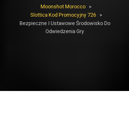
Moonshot Morocco
>
Slottica Kod Promocyjny 726
>
Bezpieczne I Ustawowe Środowisko Do
Odwiedzenia Gry