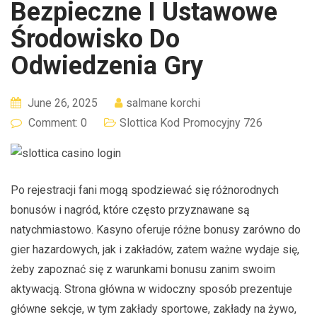
Bezpieczne I Ustawowe
Środowisko Do
Odwiedzenia Gry
June 26, 2025
salmane korchi
Comment: 0
Slottica Kod Promocyjny 726
Po rejestracji fani mogą spodziewać się różnorodnych
bonusów i nagród, które często przyznawane są
natychmiastowo. Kasyno oferuje różne bonusy zarówno do
gier hazardowych, jak i zakładów, zatem ważne wydaje się,
żeby zapoznać się z warunkami bonusu zanim swoim
aktywacją. Strona główna w widoczny sposób prezentuje
główne sekcje, w tym zakłady sportowe, zakłady na żywo,