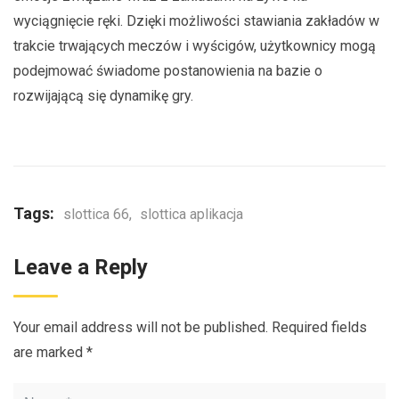
wyciągnięcie ręki. Dzięki możliwości stawiania zakładów w
trakcie trwających meczów i wyścigów, użytkownicy mogą
podejmować świadome postanowienia na bazie o
rozwijającą się dynamikę gry.
Tags:
slottica 66
,
slottica aplikacja
Leave a Reply
Your email address will not be published.
Required fields
are marked
*