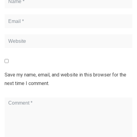
Save my name, email, and website in this browser for the
next time I comment.