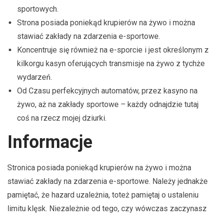
sportowych.
Strona posiada poniekąd krupierów na żywo i można
stawiać zakłady na zdarzenia e-sportowe.
Koncentruje się również na e-sporcie i jest określonym z
kilkorgu kasyn oferujących transmisje na żywo z tychże
wydarzeń.
Od Czasu perfekcyjnych automatów, przez kasyno na
żywo, aż na zakłady sportowe – każdy odnajdzie tutaj
coś na rzecz mojej dziurki.
Informacje
Stronica posiada poniekąd krupierów na żywo i można
stawiać zakłady na zdarzenia e-sportowe. Należy jednakże
pamiętać, że hazard uzależnia, toteż pamiętaj o ustaleniu
limitu klęsk. Niezależnie od tego, czy wówczas zaczynasz