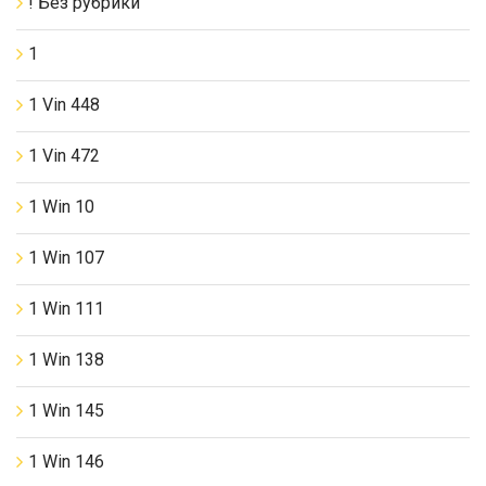
! Без рубрики
1
1 Vin 448
1 Vin 472
1 Win 10
1 Win 107
1 Win 111
1 Win 138
1 Win 145
1 Win 146