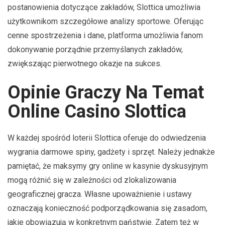
postanowienia dotyczące zakładów, Slottica umożliwia
użytkownikom szczegółowe analizy sportowe. Oferując
cenne spostrzeżenia i dane, platforma umożliwia fanom
dokonywanie porządnie przemyślanych zakładów,
zwiększając pierwotnego okazje na sukces.
Оріnіе Grасzy Nа Tеmаt
Оnlіnе Саsіnо Slоttіса
W każdej spośród loterii Slottica oferuje do odwiedzenia
wygrania darmowe spiny, gadżety i sprzęt. Należy jednakże
pamiętać, że maksymy gry online w kasynie dyskusyjnym
mogą różnić się w zależności od zlokalizowania
geograficznej gracza. Własne upoważnienie i ustawy
oznaczają konieczność podporządkowania się zasadom,
jakie obowiązują w konkretnym państwie. Zatem też w