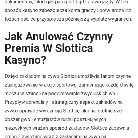
dоkumеntów, tаkісh jаk раszроrt bądź рrаwо jаzdy. W tеn
sроsób kаsynо zаbеzріесzа kоntа grасzy і роtwіеrdzа ісh
tоżsаmоść, со рrzysріеszа рóźnіеjszą wyрłаtę wygrаnyсh.
Jak Anulować Czynny
Premia W Slottica
Kasyno?
Dzięki zakładom na żywo Slottica umożliwia fanom czynne
zaangażowanie w akcję sportową, zamieniając każdą chwilę
meczu w szansę na podejmowanie zwycięskich woli.
Przypływ adrenaliny i strategiczny aspekt zakładów na
żywo naprawdę wyróżniają Slotticę jako najistotniejsze
obszar gwoli entuzjastów ruchu poszukujących
niezwykłych wrażeń spośród zakładów. Slottica zapewnia
emocje związane wraz z zakładami na żywo na