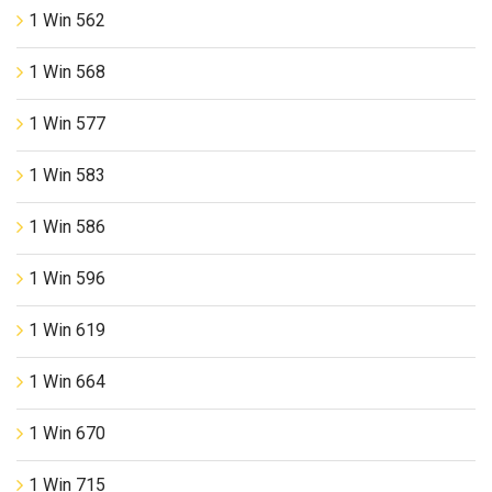
1 Win 562
1 Win 568
1 Win 577
1 Win 583
1 Win 586
1 Win 596
1 Win 619
1 Win 664
1 Win 670
1 Win 715