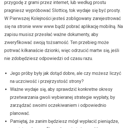
przygodę z grami przez internet, lub według prostu
pragniesz wypróbować Slotticę, tok wydaje się być prosty.
W Pierwszej Kolejności jesteś zobligowany zarejestrować
się na stronie www www bądź pobrać aplikację mobilną. Na
zapisu musisz przesłać ważne dokumenty, aby
zweryfikować swoją tożsamość. Ten przebieg może
potrwać kilkanaście dzionki, więc odrzucić martw się, jeśli
nie zdobędziesz odpowiedzi od czasu razu.
Jego próby były jak dotąd dobre, ale czy możesz liczyć
na uczciwość i przejrzystość strony?
Ważne wydaje się, aby sprawdzić konkretne okresy
przetwarzania gwoli wybieranej strategie wypłaty, by
zarządzać swoimi oczekiwaniem i odpowiednio
planować.
Pamiętaj, że zanim będziesz mógł wypłacić pieniądze,