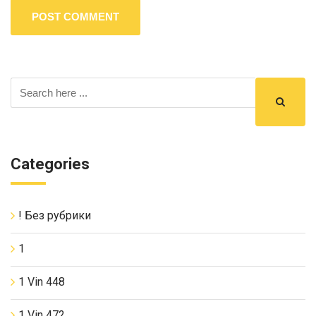
Categories
! Без рубрики
1
1 Vin 448
1 Vin 472