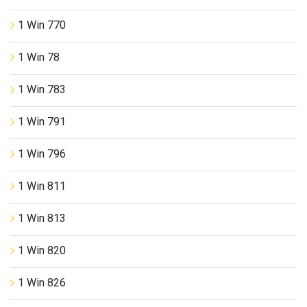
1 Win 770
1 Win 78
1 Win 783
1 Win 791
1 Win 796
1 Win 811
1 Win 813
1 Win 820
1 Win 826