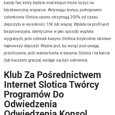
każdy fan, który będzie miał kłopot może liczyć na
błyskawiczną wsparcie. Aktywując bonus, pełnoprawni
członkowie Slotica casino otrzymują 200% od czasu
depozytu w wysokości 15€ lub więcej. Wpłata na profil jest
bezprowizyjna, identycznie w jaki sposób wypłata
wygranych, jeśli członek kasyno Slottica trzykrotnie obstawi
najnowszy depozyt. Ważne jest, by wziąć pod uwagę
przeliczenie, jeśli waluta konta w kasynie Slotica i na karcie
(lub kieszeni gracza) wydaje się być odmienna.
Klub Za Pośrednictwem
Internet Slotica Twórcy
Programów Do
Odwiedzenia
Odwiedzenia Konsol