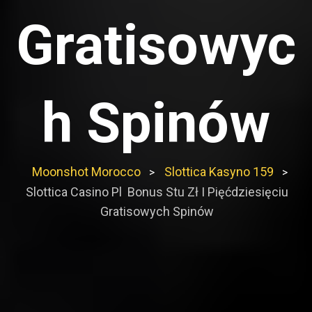
Gratisowyc
h Spinów
Moonshot Morocco
Slottica Kasyno 159
>
>
Slottica Casino Pl ️ Bonus Stu Zł I Pięćdziesięciu
Gratisowych Spinów