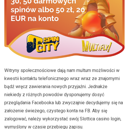
Witryny społecznościowe dają nam multum możliwości w
kwestii kontaktu telefonicznego wraz wraz ze znajomymi
bądź wręcz zawierania nowych przyjaźni. Jednakże
niekiedy z różnych powodów dysponujemy dosyć
przeglądania Facebooka lub zwyczajnie decydujemy się na
założenie świeżego, czystego konta na FB. Aby się
zalogować, należy wykorzystać swój Slottica casino login,
wymyślony w czasie przebiegu zapisu.