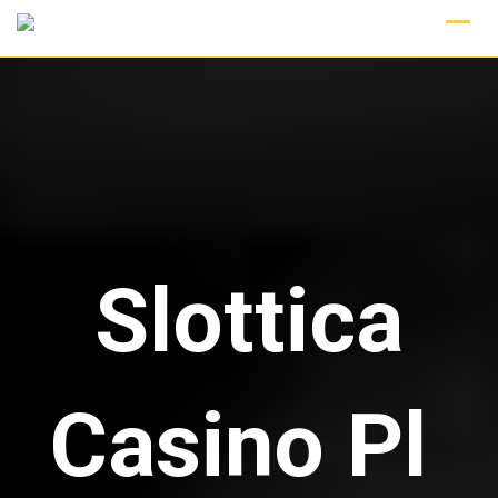
Skip
to
content
Slottica
Casino Pl ️