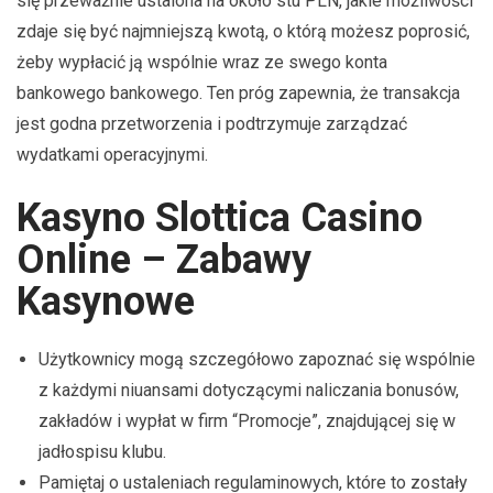
się przeważnie ustalona na około stu PLN, jakie możliwości
zdaje się być najmniejszą kwotą, o którą możesz poprosić,
żeby wypłacić ją wspólnie wraz ze swego konta
bankowego bankowego. Ten próg zapewnia, że transakcja
jest godna przetworzenia i podtrzymuje zarządzać
wydatkami operacyjnymi.
Kasyno Slottica Casino
Online – Zabawy
Kasynowe
Użytkownicy mogą szczegółowo zapoznać się wspólnie
z każdymi niuansami dotyczącymi naliczania bonusów,
zakładów i wypłat w firm “Promocje”, znajdującej się w
jadłospisu klubu.
Pamiętaj o ustaleniach regulaminowych, które to zostały