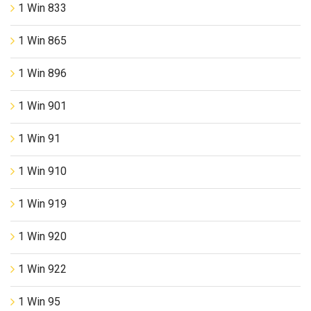
1 Win 833
1 Win 865
1 Win 896
1 Win 901
1 Win 91
1 Win 910
1 Win 919
1 Win 920
1 Win 922
1 Win 95