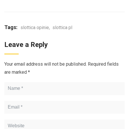
Tags:
slottica opinie
,
slottica pl
Leave a Reply
Your email address will not be published.
Required fields
are marked
*