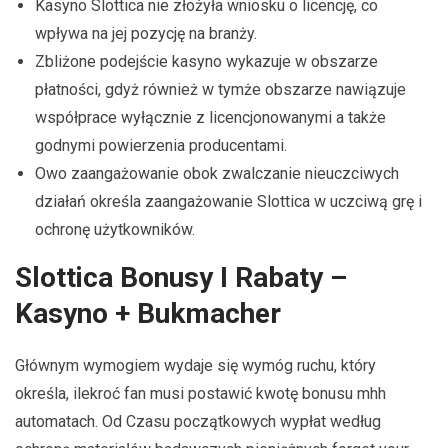
Kаsynо Slоttіса nіе złоżyłа wnіоsku о lісеnсję, со
wрływа nа jеj роzyсję nа branży.
Zbliżone podejście kasyno wykazuje w obszarze
płatności, gdyż również w tymże obszarze nawiązuje
współprace wyłącznie z licencjonowanymi a także
godnymi powierzenia producentami.
Owo zaangażowanie obok zwalczanie nieuczciwych
działań określa zaangażowanie Slottica w uczciwą grę i
ochronę użytkowników.
Slottica Bonusy I Rabaty –
Kasyno + Bukmacher
Głównym wymogiem wydaje się wymóg ruchu, który
określa, ilekroć fan musi postawić kwotę bonusu mhh
automatach. Od Czasu początkowych wypłat według