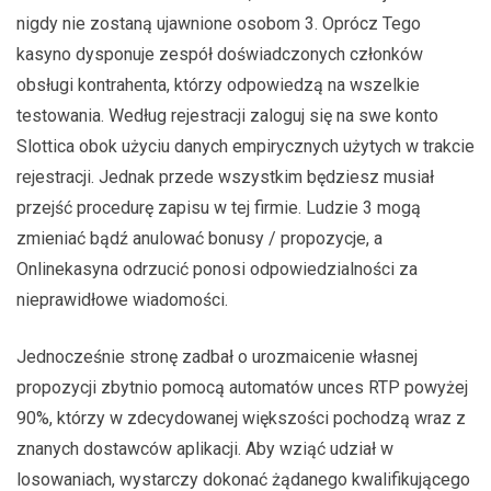
nigdy nie zostaną ujawnione osobom 3. Oprócz Tego
kasyno dysponuje zespół doświadczonych członków
obsługi kontrahenta, którzy odpowiedzą na wszelkie
testowania. Według rejestracji zaloguj się na swe konto
Slottica obok użyciu danych empirycznych użytych w trakcie
rejestracji. Jednak przede wszystkim będziesz musiał
przejść procedurę zapisu w tej firmie. Ludzie 3 mogą
zmieniać bądź anulować bonusy / propozycje, a
Onlinekasyna odrzucić ponosi odpowiedzialności za
nieprawidłowe wiadomości.
Jednocześnie stronę zadbał o urozmaicenie własnej
propozycji zbytnio pomocą automatów unces RTP powyżej
90%, którzy w zdecydowanej większości pochodzą wraz z
znanych dostawców aplikacji. Aby wziąć udział w
losowaniach, wystarczy dokonać żądanego kwalifikującego