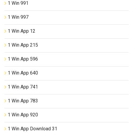
1 Win 991
1 Win 997
1 Win App 12
1 Win App 215
1 Win App 596
1 Win App 640
1 Win App 741
1 Win App 783
1 Win App 920
1 Win App Download 31