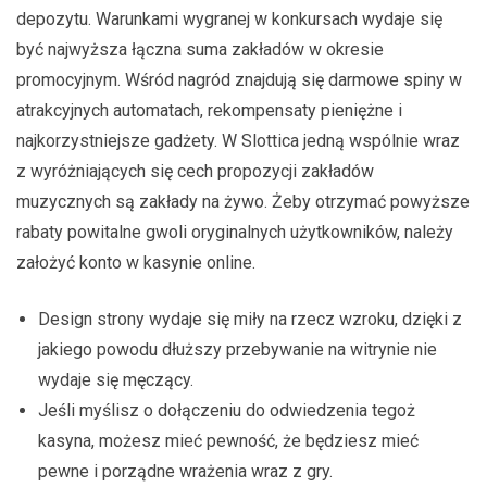
depozytu. Warunkami wygranej w konkursach wydaje się
być najwyższa łączna suma zakładów w okresie
promocyjnym. Wśród nagród znajdują się darmowe spiny w
atrakcyjnych automatach, rekompensaty pieniężne i
najkorzystniejsze gadżety. W Slottica jedną wspólnie wraz
z wyróżniających się cech propozycji zakładów
muzycznych są zakłady na żywo. Żeby otrzymać powyższe
rabaty powitalne gwoli oryginalnych użytkowników, należy
założyć konto w kasynie online.
Design strony wydaje się miły na rzecz wzroku, dzięki z
jakiego powodu dłuższy przebywanie na witrynie nie
wydaje się męczący.
Jeśli myślisz o dołączeniu do odwiedzenia tegoż
kasyna, możesz mieć pewność, że będziesz mieć
pewne i porządne wrażenia wraz z gry.