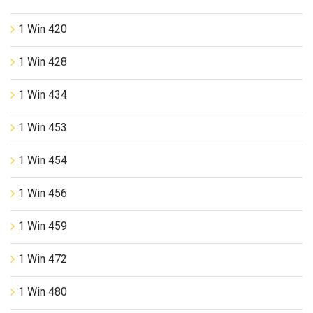
1 Win 420
1 Win 428
1 Win 434
1 Win 453
1 Win 454
1 Win 456
1 Win 459
1 Win 472
1 Win 480