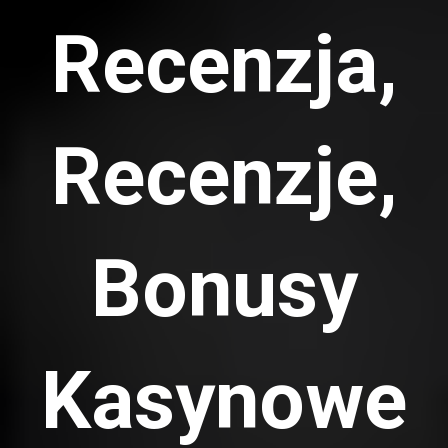
Recenzja,
Recenzje,
Bonusy
Kasynowe