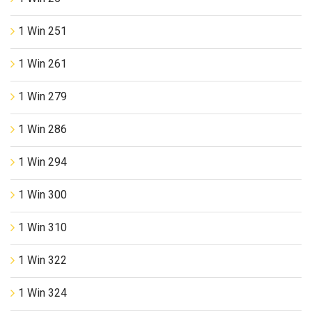
1 Win 251
1 Win 261
1 Win 279
1 Win 286
1 Win 294
1 Win 300
1 Win 310
1 Win 322
1 Win 324