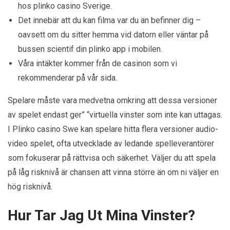
hos plinko casino Sverige.
Det innebär att du kan filma var du än befinner dig –
oavsett om du sitter hemma vid datorn eller väntar på
bussen scientif din plinko app i mobilen.
Våra intäkter kommer från de casinon som vi
rekommenderar på vår sida.
Spelare måste vara medvetna omkring att dessa versioner
av spelet endast ger” “virtuella vinster som inte kan uttagas.
I Plinko casino Swe kan spelare hitta flera versioner audio-
video spelet, ofta utvecklade av ledande spelleverantörer
som fokuserar på rättvisa och säkerhet. Väljer du att spela
på låg risknivå är chansen att vinna större än om ni väljer en
hög risknivå.
Hur Tar Jag Ut Mina Vinster?