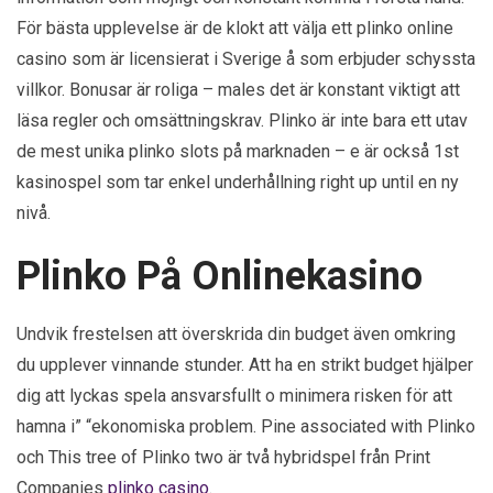
För bästa upplevelse är de klokt att välja ett plinko online
casino som är licensierat i Sverige å som erbjuder schyssta
villkor. Bonusar är roliga – males det är konstant viktigt att
läsa regler och omsättningskrav. Plinko är inte bara ett utav
de mest unika plinko slots på marknaden – e är också 1st
kasinospel som tar enkel underhållning right up until en ny
nivå.
Plinko På Onlinekasino
Undvik frestelsen att överskrida din budget även omkring
du upplever vinnande stunder. Att ha en strikt budget hjälper
dig att lyckas spela ansvarsfullt o minimera risken för att
hamna i” “ekonomiska problem. Pine associated with Plinko
och This tree of Plinko two är två hybridspel från Print
Companies
plinko casino
.