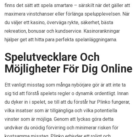
finns det sätt att spela smartare – särskilt när det gäller att
maximera vinstchanser eller förlänga spelupplevelsen. När
du väljer ett kasino, överväga rykte, säkerhet, bästa
rekreation, bonusar och kundservice. Kasinorankningar
hjälper get att hitta para perfekta spelanläggningarna.
Spelutvecklare Och
Möjligheter För Dig Online
Ett vanligt misstag som många nybörjare gör är att inte ta
sig tid att förstå spelets regler o dynamik ordentligt. Innan
du dyker in i spelet, se till att du förstår hur Plinko fungerar,
vilka insatser som är tillgängliga och vilka potentiella
vinster som är möjliga. Genom att lyckas göra detta
undviker du onödig förvirring och minimerar risken för
kostsamma misstag. Plinko erbjuder ett roligt och