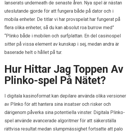
lanserats underneath de senaste åren. Nya spel är nästan
uteslutande gjorde för att fungera både på dator och i
mobila enheter. De titlar vi har provspelat har fungerat på
flera olika enheter, så du kan absolut roa burrow med”
“Plinko både i mobilen och surfplattan. En del casinospel
sitter på vissa element av kunskap i sej, medan andra är
baserade helt o hållet på tur.
Hur Hittar Jag Toppen Av
Plinko-spel På Nätet?
I digitala kasinoformat kan depilare använda olika versioner
av Plinko för att hantera sina insatser och risker och
därigenom påverka sina potentiella vinster. Digitala Plinko-
spel använde avancerade algoritmer för att säkerställa
rättvisa resultat medan slumpmässighet fortsatte att palo