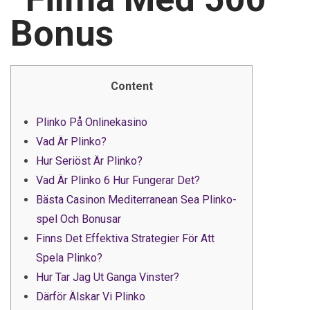
Bonus
Content
Plinko På Onlinekasino
Vad Är Plinko?
Hur Seriöst Är Plinko?
Vad Är Plinko 6 Hur Fungerar Det?
Bästa Casinon Mediterranean Sea Plinko-
spel Och Bonusar
Finns Det Effektiva Strategier För Att
Spela Plinko?
Hur Tar Jag Ut Ganga Vinster?
Därför Älskar Vi Plinko