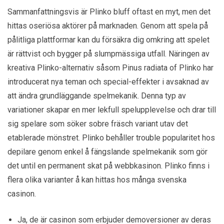
Sammanfattningsvis är Plinko bluff oftast en myt, men det
hittas oseriösa aktörer på marknaden. Genom att spela på
pålitliga plattformar kan du försäkra dig omkring att spelet
är rättvist och bygger på slumpmässiga utfall. Näringen av
kreativa Plinko-alternativ såsom Pinus radiata of Plinko har
introducerat nya teman och special-effekter i avsaknad av
att ändra grundläggande spelmekanik. Denna typ av
variationer skapar en mer lekfull spelupplevelse och drar till
sig spelare som söker sobre fräsch variant utav det
etablerade mönstret. Plinko behåller trouble popularitet hos
depilare genom enkel å fängslande spelmekanik som gör
det until en permanent skat på webbkasinon. Plinko finns i
flera olika varianter å kan hittas hos många svenska
casinon.
Ja, de är casinon som erbjuder demoversioner av deras