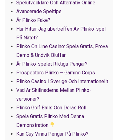
Spelutvecklare Och Alternativ Online
Avancerade Speltips
Är Plinko Fake?
Hur Hittar Jag übertreffen Av Plinko-spel
På Nätet?
Plinko On Line Casino: Spela Gratis, Prova
Demo & Undvik Bluffar
Är Plinko-spelet Riktiga Pengar?
Prospectors Plinko – Gaming Corps
Plinko Casino I Sverige Och Internationellt
Vad Är Skillnaderna Mellan Plinko-
versioner?
Plinko Golf Balls Och Deras Roll
Spela Gratis Plinko Med Denna
Demonstration
Kan Guy Vinna Pengar På Plinko?