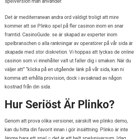
spelversion man använder.
Det är mediterranean andra ord väldigt troligt att mire
kommer att se Plinko spel på fler casinon inom en snar
framtid. CasinoGuide. se är skapad av experter inom
spelbranschen o alla rankningar av operatörer på vår sida är
skapade med stor diskretion. Vi hoppas att lyckas de online
casinon som vi innehåller valt ut faller dig i smaken. När du
väljer att” “klicka på en utgående länk på vår sida, kan ni
komma att erhålla provision, dock i avsaknad av någon
kostnad från din sida.
Hur Seriöst Är Plinko?
Genom att prova olika versioner, särskilt we plinko demo,
kan du hitta din favorit innan i gör insättning. Plinko är inte
längre bara ett spel – det är ett helt speluniversum. Idag