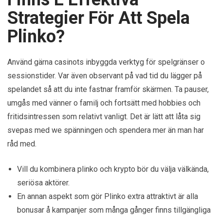
Strategier För Att Spela
Plinko?
Använd gärna casinots inbyggda verktyg för spelgränser o
sessionstider. Var även observant på vad tid du lägger på
spelandet så att du inte fastnar framför skärmen. Ta pauser,
umgås med vänner o familj och fortsätt med hobbies och
fritidsintressen som relativt vanligt. Det är lätt att låta sig
svepas med we spänningen och spendera mer än man har
råd med.
Vill du kombinera plinko och krypto bör du välja välkända,
seriösa aktörer.
En annan aspekt som gör Plinko extra attraktivt är alla
bonusar å kampanjer som många gånger finns tillgängliga