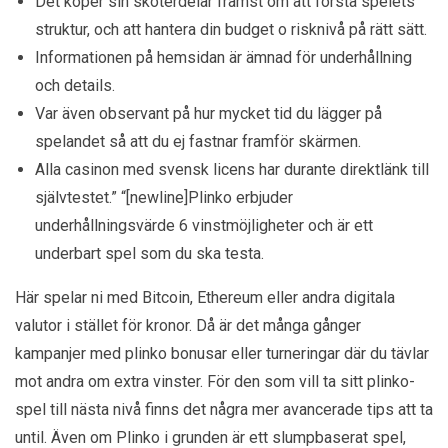
Det köper sin skoterdelar främst om att förstå spelets
struktur, och att hantera din budget o risknivå på rätt sätt.
Informationen på hemsidan är ämnad för underhållning
och details.
Var även observant på hur mycket tid du lägger på
spelandet så att du ej fastnar framför skärmen.
Alla casinon med svensk licens har durante direktlänk till
självtestet.” “[newline]Plinko erbjuder
underhållningsvärde 6 vinstmöjligheter och är ett
underbart spel som du ska testa.
Här spelar ni med Bitcoin, Ethereum eller andra digitala
valutor i stället för kronor. Då är det många gånger
kampanjer med plinko bonusar eller turneringar där du tävlar
mot andra om extra vinster. För den som vill ta sitt plinko-
spel till nästa nivå finns det några mer avancerade tips att ta
until. Även om Plinko i grunden är ett slumpbaserat spel,