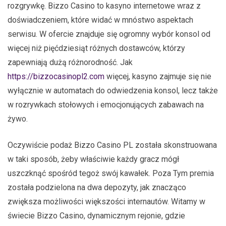
rozgrywkę. Bizzo Casino to kasyno internetowe wraz z
doświadczeniem, które widać w mnóstwo aspektach
serwisu. W ofercie znajduje się ogromny wybór konsol od
więcej niż pięćdziesiąt różnych dostawców, którzy
zapewniają dużą różnorodność. Jak
https://bizzocasinopl2.com
więcej, kasyno zajmuje się nie
wyłącznie w automatach do odwiedzenia konsol, lecz także
w rozrywkach stołowych i emocjonujących zabawach na
żywo.
Oczywiście podaż Bizzo Casino PL została skonstruowana
w taki sposób, żeby właściwie każdy gracz mógł
uszczknąć spośród tegoż swój kawałek. Poza Tym premia
została podzielona na dwa depozyty, jak znacząco
zwiększa możliwości większości internautów. Witamy w
świecie Bizzo Casino, dynamicznym rejonie, gdzie