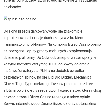
zbierać punkty, żeby awansować na kolejne z trzydziestu
poziomów.
Odsłona przeglądarkowa wydaje się znakomicie
zaprojektowana i oddaje ducha kasyna z brakiem
najmniejszych problemów. Na komórce Bizzo Casino opinie
są porządne i opisy graczy mobilnych komplementują
działanie platformy. Do Odwiedzenia pierwszej wpłaty w
kasynie możemy otrzymać 100% do kwoty do granic
możliwości czterysta PLN, a na dodatek aż setka
bezpłatnych spinów na grę Dig Dig Digger/Mechanical
Clover. Tego Typu iniekcja gotówki w połączeniu z free
slotami owo świetna rzecz gwoli hazardzistów, którzy chcą
poznać stronę i Bizzo Casino recenzje a także opinie.
Serwis internetowego Casino Bizzo dzierży potencjalnie