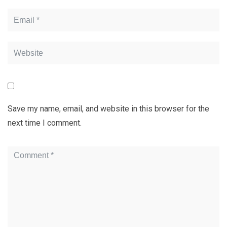
Save my name, email, and website in this browser for the
next time I comment.