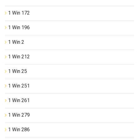
1 Win 172
1 Win 196
1 Win 2
1 Win 212
1 Win 25
1 Win 251
1 Win 261
1 Win 279
1 Win 286