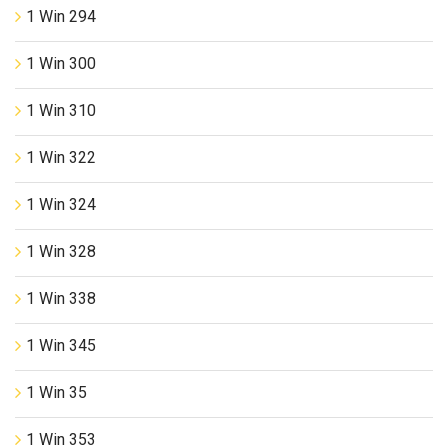
1 Win 294
1 Win 300
1 Win 310
1 Win 322
1 Win 324
1 Win 328
1 Win 338
1 Win 345
1 Win 35
1 Win 353