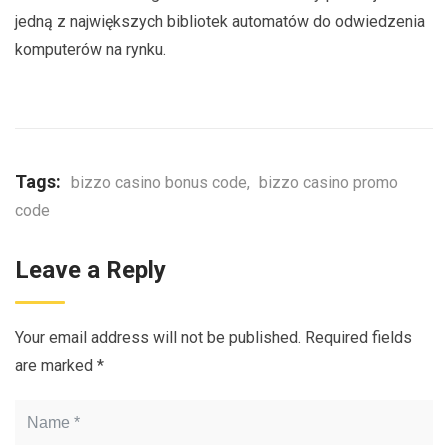
jedną z największych bibliotek automatów do odwiedzenia
komputerów na rynku.
Tags:
bizzo casino bonus code
,
bizzo casino promo
code
Leave a Reply
Your email address will not be published.
Required fields
are marked
*