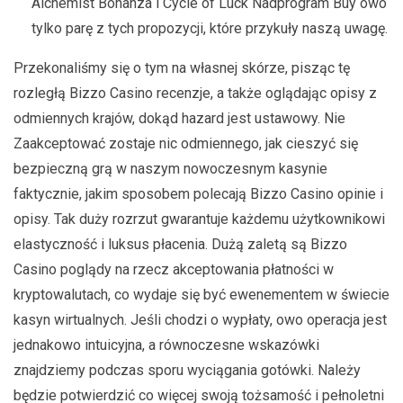
Alchemist Bonanza i Cycle of Luck Nadprogram Buy owo
tylko parę z tych propozycji, które przykuły naszą uwagę.
Przekonaliśmy się o tym na własnej skórze, pisząc tę
rozległą Bizzo Casino recenzje, a także oglądając opisy z
odmiennych krajów, dokąd hazard jest ustawowy. Nie
Zaakceptować zostaje nic odmiennego, jak cieszyć się
bezpieczną grą w naszym nowoczesnym kasynie
faktycznie, jakim sposobem polecają Bizzo Casino opinie i
opisy. Tak duży rozrzut gwarantuje każdemu użytkownikowi
elastyczność i luksus płacenia. Dużą zaletą są Bizzo
Casino poglądy na rzecz akceptowania płatności w
kryptowalutach, co wydaje się być ewenementem w świecie
kasyn wirtualnych. Jeśli chodzi o wypłaty, owo operacja jest
jednakowo intuicyjna, a równoczesne wskazówki
znajdziemy podczas sporu wyciągania gotówki. Należy
będzie potwierdzić co więcej swoją tożsamość i pełnoletni