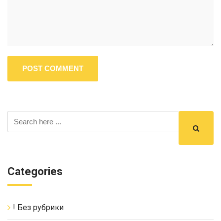
Categories
! Без рубрики