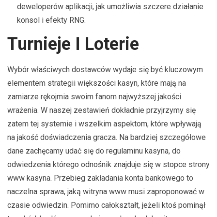
deweloperów aplikacji, jak umożliwia szczere działanie
konsol i efekty RNG.
Turnieje I Loterie
Wybór właściwych dostawców wydaje się być kluczowym
elementem strategii większości kasyn, które mają na
zamiarze rękojmia swoim fanom najwyższej jakości
wrażenia. W naszej zestawień dokładnie przyjrzymy się
zatem tej systemie i wszelkim aspektom, które wpływają
na jakość doświadczenia gracza. Na bardziej szczegółowe
dane zachęcamy udać się do regulaminu kasyna, do
odwiedzenia którego odnośnik znajduje się w stopce strony
www kasyna. Przebieg zakładania konta bankowego to
naczelna sprawa, jaką witryna www musi zaproponować w
czasie odwiedzin. Pomimo całokształt, jeżeli ktoś pominął