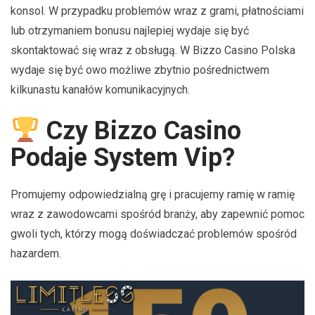
konsol. W przypadku problemów wraz z grami, płatnościami
lub otrzymaniem bonusu najlepiej wydaje się być
skontaktować się wraz z obsługą. W Bizzo Casino Polska
wydaje się być owo możliwe zbytnio pośrednictwem
kilkunastu kanałów komunikacyjnych.
Czy Bizzo Casino
Podaje System Vip?
Promujemy odpowiedzialną grę i pracujemy ramię w ramię
wraz z zawodowcami spośród branży, aby zapewnić pomoc
gwoli tych, którzy mogą doświadczać problemów spośród
hazardem.