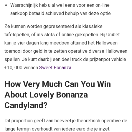
Waarschijnlijk heb u al wel eens voor een on-line
aankoop betaald achieved behulp van deze optie.
Ze kunnen worden gepresenteerd als klassieke
tafelspellen, of als slots of online gokspellen. Bij Unibet
kun je vier dagen lang meedoen attained het Halloween
toernooi door geld in te zetten operative diverse Halloween
spellen. Je kunt daarbij een deel truck de prijzenpot vehicle
€10, 000 winnen
Sweet Bonanza
.
How Very Much Can You Win
About Lovely Bonanza
Candyland?
Dit proportion geeft aan hoeveel je theoretisch operative de
lange termijn overhoudt van iedere euro die je inzet.