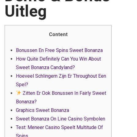
Uitleg
Content
Bonussen En Free Spins Sweet Bonanza
How Quite Definitely Can You Win About
Sweet Bonanza Candyland?
Hoeveel Schlingern Zijn Er Throughout Een
Spel?
Zitten Er Ook Bonussen In Fairly Sweet
Bonanza?
Graphics Sweet Bonanza
Sweet Bonanza On Line Casino Symbolen
Test: Meneer Casino Speelt Multitude Of
Spins