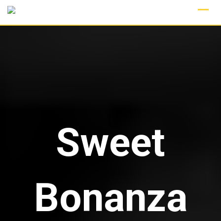
Skip
to
content
Sweet
Bonanza