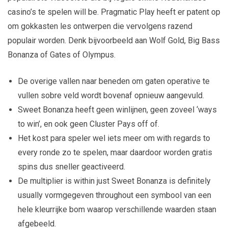
casino’s te spelen will be. Pragmatic Play heeft er patent op
om gokkasten les ontwerpen die vervolgens razend
populair worden. Denk bijvoorbeeld aan Wolf Gold, Big Bass
Bonanza of Gates of Olympus.
De overige vallen naar beneden om gaten operative te
vullen sobre veld wordt bovenaf opnieuw aangevuld.
Sweet Bonanza heeft geen winlijnen, geen zoveel ‘ways
to win’, en ook geen Cluster Pays off of.
Het kost para speler wel iets meer om with regards to
every ronde zo te spelen, maar daardoor worden gratis
spins dus sneller geactiveerd.
De multiplier is within just Sweet Bonanza is definitely
usually vormgegeven throughout een symbool van een
hele kleurrijke bom waarop verschillende waarden staan
afgebeeld.