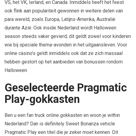
VS, het VK, Ierland, en Canada. Inmiddels heeft het feest
ook flink aan populariteit gewonnen in weitere delen van
para wereld, zoals Europa, Latijns-Amerika, Australië
durante Azië. Ook inside Nederland wordt Halloween
season steeds vaker gevierd; dit geldt zowel voor kinderen
wie bij speciale thema-avonden in het uitgaansleven. Voor
online casino’s geldt inmiddels ook dat ze zich massaal
hebben gestort op het aanbieden van bonussen rondom
Halloween.
Geselecteerde Pragmatic
Play-gokkasten
Ben u een fan truck online gokkasten en woon je within
Nederland? Dan is definitely Sweet Bonanza vehicle
Pragmatic Play een titel die je zeker moet kennen. Dit