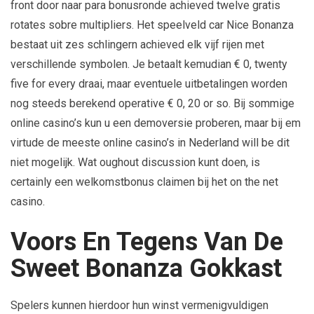
front door naar para bonusronde achieved twelve gratis
rotates sobre multipliers. Het speelveld car Nice Bonanza
bestaat uit zes schlingern achieved elk vijf rijen met
verschillende symbolen. Je betaalt kemudian € 0, twenty
five for every draai, maar eventuele uitbetalingen worden
nog steeds berekend operative € 0, 20 or so. Bij sommige
online casino’s kun u een demoversie proberen, maar bij em
virtude de meeste online casino’s in Nederland will be dit
niet mogelijk. Wat oughout discussion kunt doen, is
certainly een welkomstbonus claimen bij het on the net
casino.
Voors En Tegens Van De
Sweet Bonanza Gokkast
Spelers kunnen hierdoor hun winst vermenigvuldigen