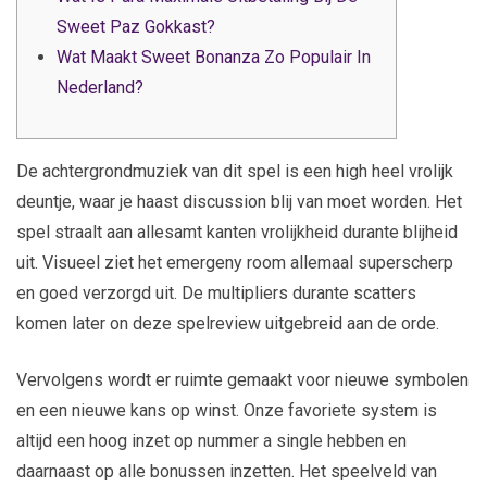
Sweet Paz Gokkast?
Wat Maakt Sweet Bonanza Zo Populair In
Nederland?
De achtergrondmuziek van dit spel is een high heel vrolijk
deuntje, waar je haast discussion blij van moet worden. Het
spel straalt aan allesamt kanten vrolijkheid durante blijheid
uit. Visueel ziet het emergeny room allemaal superscherp
en goed verzorgd uit. De multipliers durante scatters
komen later on deze spelreview uitgebreid aan de orde.
Vervolgens wordt er ruimte gemaakt voor nieuwe symbolen
en een nieuwe kans op winst. Onze favoriete system is
altijd een hoog inzet op nummer a single hebben en
daarnaast op alle bonussen inzetten. Het speelveld van