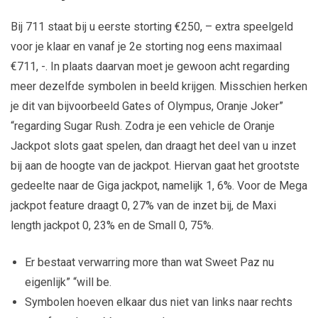
Bij 711 staat bij u eerste storting €250, – extra speelgeld
voor je klaar en vanaf je 2e storting nog eens maximaal
€711, -. In plaats daarvan moet je gewoon acht regarding
meer dezelfde symbolen in beeld krijgen. Misschien herken
je dit van bijvoorbeeld Gates of Olympus, Oranje Joker”
“regarding Sugar Rush. Zodra je een vehicle de Oranje
Jackpot slots gaat spelen, dan draagt het deel van u inzet
bij aan de hoogte van de jackpot. Hiervan gaat het grootste
gedeelte naar de Giga jackpot, namelijk 1, 6%. Voor de Mega
jackpot feature draagt 0, 27% van de inzet bij, de Maxi
length jackpot 0, 23% en de Small 0, 75%.
Er bestaat verwarring more than wat Sweet Paz nu
eigenlijk” “will be.
Symbolen hoeven elkaar dus niet van links naar rechts