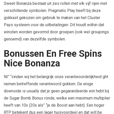
Sweet Bonanza bestaat uit zes rollen met elk vijf rijen met
verschillende symbolen. Pragmatic Play heeft bij deze
gokkast gekozen om gebruik te maken van het Cluster
Pays systeem voor de uitbetalingen. Dit houdt within dat
winsten worden gevormd door groepen (ook wel groupings
genoemd) van dezelfde symbolen.
Bonussen En Free Spins
Nice Bonanza
Nl” “vinden wij het belangrijk onze verantwoordelijkheid ght
nemen betreffende verantwoord gokken. De enige
downside is usually dat je geen gegarandeerde win hebt bij
de Sugar Bomb Bonus ronde, welke een maximum multiplier
heeft van 10x (20x als” “je de Boost aan hebt). Een hoger
RTP betekent dus een lager huisvoordeel en dat will be