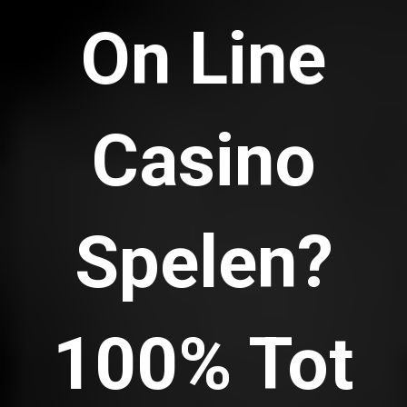
On Line
Casino
Spelen?
100% Tot