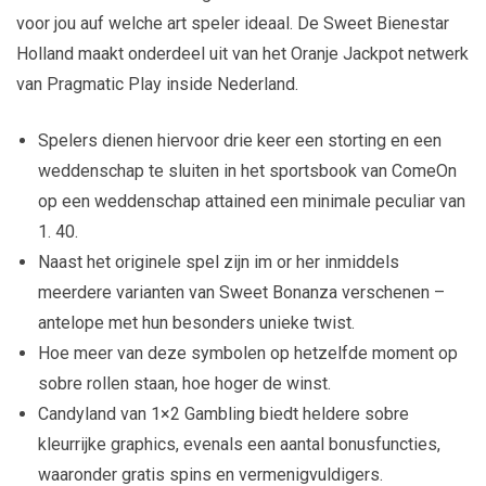
voor jou auf welche art speler ideaal. De Sweet Bienestar
Holland maakt onderdeel uit van het Oranje Jackpot netwerk
van Pragmatic Play inside Nederland.
Spelers dienen hiervoor drie keer een storting en een
weddenschap te sluiten in het sportsbook van ComeOn
op een weddenschap attained een minimale peculiar van
1. 40.
Naast het originele spel zijn im or her inmiddels
meerdere varianten van Sweet Bonanza verschenen –
antelope met hun besonders unieke twist.
Hoe meer van deze symbolen op hetzelfde moment op
sobre rollen staan, hoe hoger de winst.
Candyland van 1×2 Gambling biedt heldere sobre
kleurrijke graphics, evenals een aantal bonusfuncties,
waaronder gratis spins en vermenigvuldigers.