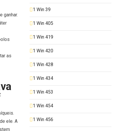
1 Win 39
e ganhar.
áter
1 Win 405
1 Win 419
bolos
1 Win 420
tar as
1 Win 428
1 Win 434
ava
1 Win 453
f
1 Win 454
íqueis.
1 Win 456
de ele. A
ystem