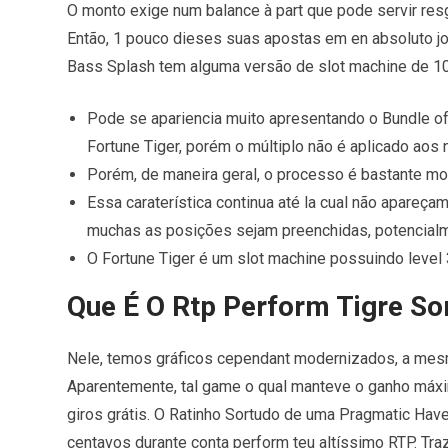
O monto exige num balance à part que pode servir resg
Então, 1 pouco dieses suas apostas em en absoluto jog
Bass Splash tem alguma versão de slot machine de 10
Pode se apariencia muito apresentando o Bundle
Fortune Tiger, porém o múltiplo não é aplicado aos
Porém, de maneira geral, o processo é bastante m
Essa caraterística continua até la cual não apareça
muchas as posições sejam preenchidas, potencialme
O Fortune Tiger é um slot machine possuindo level 
Que É O Rtp Perform Tigre So
Nele, temos gráficos cependant modernizados, a me
Aparentemente, tal game o qual manteve o ganho máxim
giros grátis. O Ratinho Sortudo de uma Pragmatic Hav
centavos durante conta perform teu altíssimo RTP. Tra