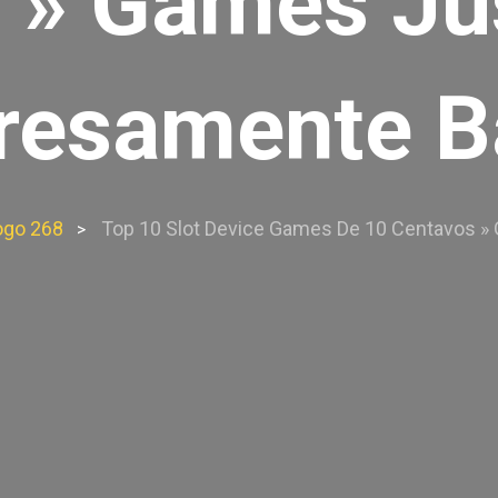
 » Games J
resamente B
ogo 268
Top 10 Slot Device Games De 10 Centavos 
>