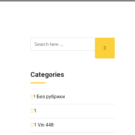
Categories
! Без рубрики
1
1 Vin 448