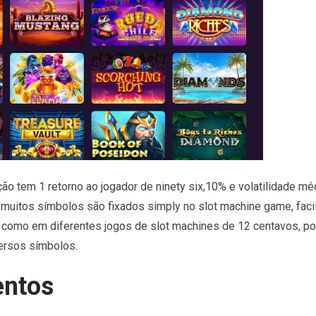
 tem 1 retorno ao jogador de ninety six,10% e volatilidade méd
l muitos símbolos são fixados simply no slot machine game, faci
, como em diferentes jogos de slot machines de 12 centavos, p
ersos símbolos.
ntos