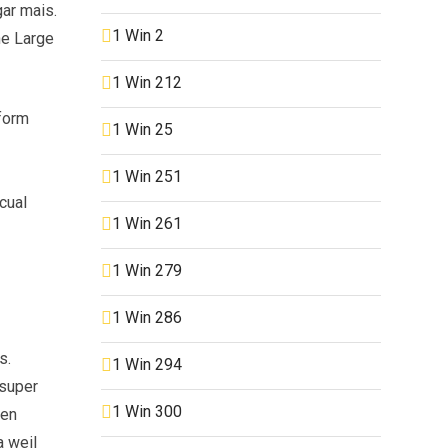
gar mais.
1 Win 2
ne Large
1 Win 212
form
1 Win 25
1 Win 251
cual
1 Win 261
1 Win 279
1 Win 286
s.
1 Win 294
 super
1 Win 300
ten
a weil