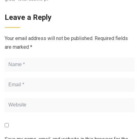
Leave a Reply
Your email address will not be published.
Required fields
are marked
*