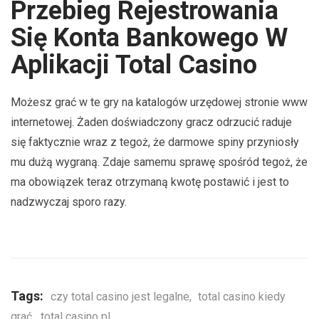
Przebieg Rejestrowania
Się Konta Bankowego W
Aplikacji Total Casino
Możesz grać w te gry na katalogów urzędowej stronie www
internetowej. Żaden doświadczony gracz odrzucić raduje
się faktycznie wraz z tegoż, że darmowe spiny przyniosły
mu dużą wygraną. Zdaje samemu sprawę spośród tegoż, że
ma obowiązek teraz otrzymaną kwotę postawić i jest to
nadzwyczaj sporo razy.
Tags:
czy total casino jest legalne
,
total casino kiedy
grać
,
total casino pl