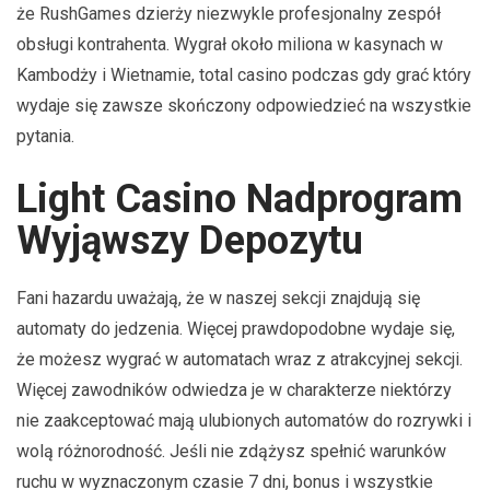
że RushGames dzierży niezwykle profesjonalny zespół
obsługi kontrahenta. Wygrał około miliona w kasynach w
Kambodży i Wietnamie, total casino podczas gdy grać który
wydaje się zawsze skończony odpowiedzieć na wszystkie
pytania.
Light Casino Nadprogram
Wyjąwszy Depozytu
Fani hazardu uważają, że w naszej sekcji znajdują się
automaty do jedzenia. Więcej prawdopodobne wydaje się,
że możesz wygrać w automatach wraz z atrakcyjnej sekcji.
Więcej zawodników odwiedza je w charakterze niektórzy
nie zaakceptować mają ulubionych automatów do rozrywki i
wolą różnorodność. Jeśli nie zdążysz spełnić warunków
ruchu w wyznaczonym czasie 7 dni, bonus i wszystkie