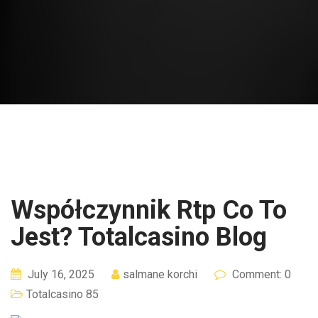
Współczynnik Rtp Co To
Jest? Totalcasino Blog
July 16, 2025
salmane korchi
Comment: 0
Totalcasino 85