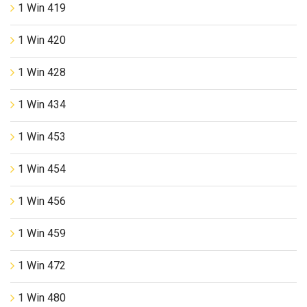
1 Win 419
1 Win 420
1 Win 428
1 Win 434
1 Win 453
1 Win 454
1 Win 456
1 Win 459
1 Win 472
1 Win 480