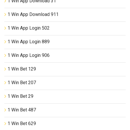
1 Win App Download 31
1 Win App Download 911
1 Win App Login 502
1 Win App Login 889
1 Win App Login 906
1 Win Bet 129
1 Win Bet 207
1 Win Bet 29
1 Win Bet 487
1 Win Bet 629