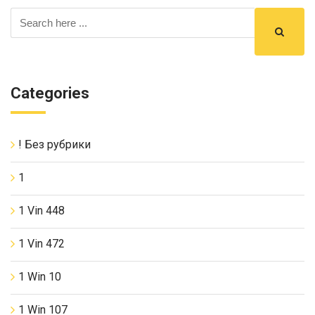
Categories
! Без рубрики
1
1 Vin 448
1 Vin 472
1 Win 10
1 Win 107