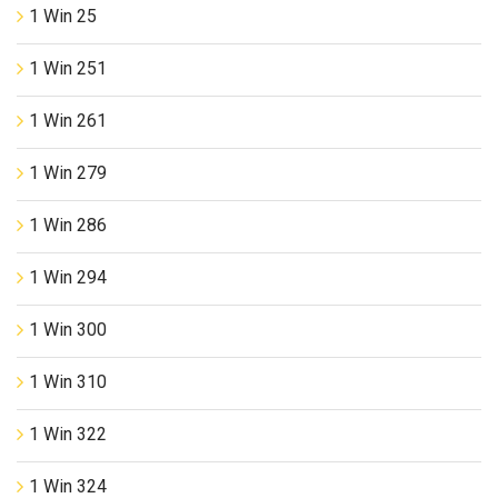
1 Win 25
1 Win 251
1 Win 261
1 Win 279
1 Win 286
1 Win 294
1 Win 300
1 Win 310
1 Win 322
1 Win 324