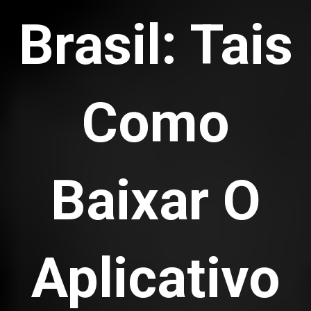
Brasil: Tais
Como
Baixar O
Aplicativo