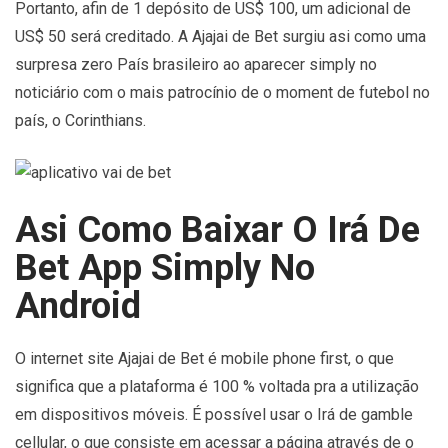
Portanto, afin de 1 depósito de US$ 100, um adicional de
US$ 50 será creditado. A Ajajai de Bet surgiu asi como uma
surpresa zero País brasileiro ao aparecer simply no
noticiário com o mais patrocínio de o moment de futebol no
país, o Corinthians.
Asi Como Baixar O Irá De
Bet App Simply No
Android
O internet site Ajajai de Bet é mobile phone first, o que
significa que a plataforma é 100 % voltada pra a utilização
em dispositivos móveis. É possível usar o Irá de gamble
cellular, o que consiste em acessar a página através de o