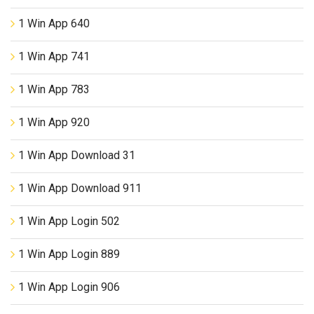
1 Win App 640
1 Win App 741
1 Win App 783
1 Win App 920
1 Win App Download 31
1 Win App Download 911
1 Win App Login 502
1 Win App Login 889
1 Win App Login 906