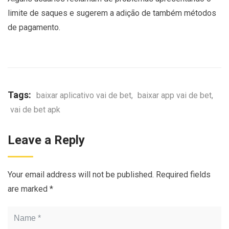
limite de saques e sugerem a adição de também métodos
de pagamento.
Tags:
baixar aplicativo vai de bet
,
baixar app vai de bet
,
vai de bet apk
Leave a Reply
Your email address will not be published.
Required fields
are marked
*