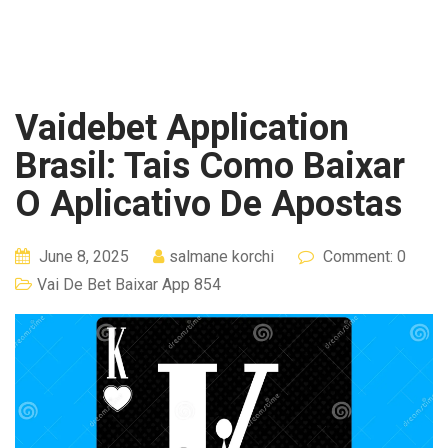
Vaidebet Application
Brasil: Tais Como Baixar
O Aplicativo De Apostas
June 8, 2025
salmane korchi
Comment: 0
Vai De Bet Baixar App 854