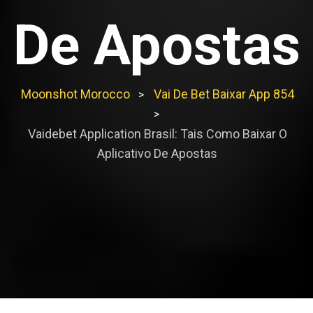
De Apostas
Moonshot Morocco
Vai De Bet Baixar App 854
>
>
Vaidebet Application Brasil: Tais Como Baixar O
Aplicativo De Apostas