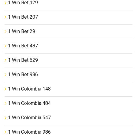
1 Win Bet 129
1 Win Bet 207
1 Win Bet 29
1 Win Bet 487
1 Win Bet 629
1 Win Bet 986
1 Win Colombia 148
1 Win Colombia 484
1 Win Colombia 547
1 Win Colombia 986