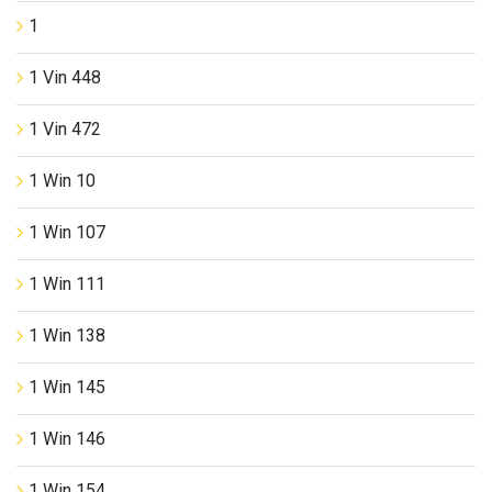
1
1 Vin 448
1 Vin 472
1 Win 10
1 Win 107
1 Win 111
1 Win 138
1 Win 145
1 Win 146
1 Win 154