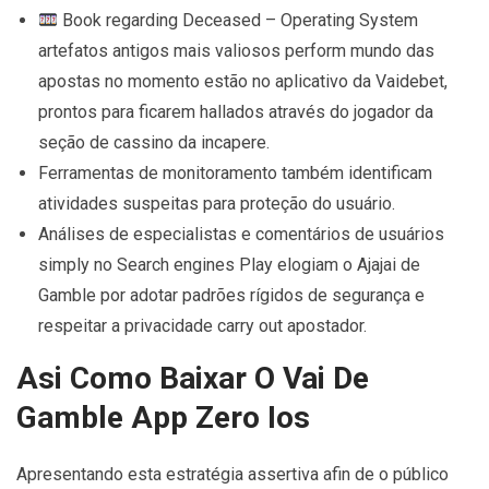
Book regarding Deceased – Operating System
artefatos antigos mais valiosos perform mundo das
apostas no momento estão no aplicativo da Vaidebet,
prontos para ficarem hallados através do jogador da
seção de cassino da incapere.
Ferramentas de monitoramento também identificam
atividades suspeitas para proteção do usuário.
Análises de especialistas e comentários de usuários
simply no Search engines Play elogiam o Ajajai de
Gamble por adotar padrões rígidos de segurança e
respeitar a privacidade carry out apostador.
Asi Como Baixar O Vai De
Gamble App Zero Ios
Apresentando esta estratégia assertiva afin de o público