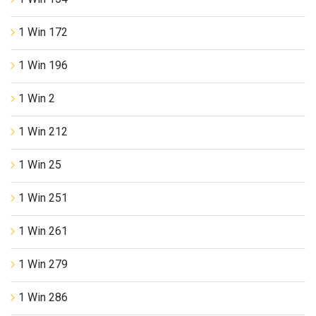
1 Win 172
1 Win 196
1 Win 2
1 Win 212
1 Win 25
1 Win 251
1 Win 261
1 Win 279
1 Win 286