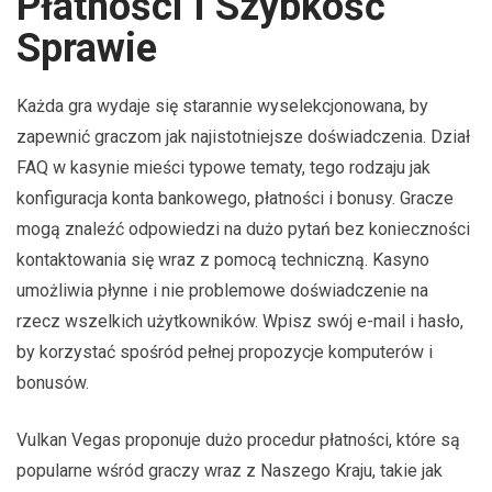
Płatności I Szybkość
Sprawie
Każda gra wydaje się starannie wyselekcjonowana, by
zapewnić graczom jak najistotniejsze doświadczenia. Dział
FAQ w kasynie mieści typowe tematy, tego rodzaju jak
konfiguracja konta bankowego, płatności i bonusy. Gracze
mogą znaleźć odpowiedzi na dużo pytań bez konieczności
kontaktowania się wraz z pomocą techniczną. Kasyno
umożliwia płynne i nie problemowe doświadczenie na
rzecz wszelkich użytkowników. Wpisz swój e-mail i hasło,
by korzystać spośród pełnej propozycje komputerów i
bonusów.
Vulkan Vegas proponuje dużo procedur płatności, które są
popularne wśród graczy wraz z Naszego Kraju, takie jak