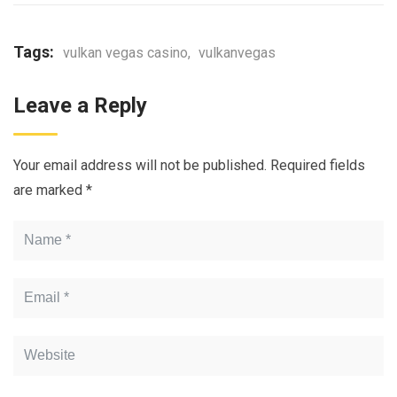
Tags:
vulkan vegas casino
,
vulkanvegas
Leave a Reply
Your email address will not be published.
Required fields
are marked
*