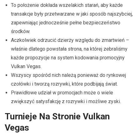
To położenie dokłada wszelakich starań, aby każde
transakcje były przetwarzane w jaki sposób najszybciej,
zapewniając jednocześnie pełne bezpieczeństwo
środków.
Aczkolwiek odrzucić dzierży względu do zmartwień –
właśnie dlatego powstała strona, na której zebraliśmy
każde propozycje na system kodowania promocyjny
Vulkan Vegas.
Wszyscy spośród nich należą ponieważ do rynkowej
czołówki i tworzą rozrywki, które podbijają świat.
Prawidłowe udział w promocjach może o wiele
zwiększyć satysfakcję z rozrywki i możliwe zyski.
Turnieje Na Stronie Vulkan
Vegas