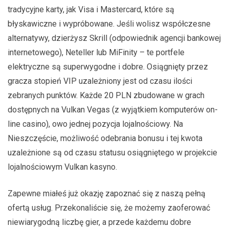
tradycyjne karty, jak Visa i Mastercard, które są
błyskawiczne i wypróbowane. Jeśli wolisz współczesne
alternatywy, dzierżysz Skrill (odpowiednik agencji bankowej
internetowego), Neteller lub MiFinity – te portfele
elektryczne są superwygodne i dobre. Osiągnięty przez
gracza stopień VIP uzależniony jest od czasu ilości
zebranych punktów. Każde 20 PLN zbudowane w grach
dostępnych na Vulkan Vegas (z wyjątkiem komputerów on-
line casino), owo jednej pozycja lojalnościowy. Na
Nieszczęście, możliwość odebrania bonusu i tej kwota
uzależnione są od czasu statusu osiągniętego w projekcie
lojalnościowym Vulkan kasyno.
Zapewne miałeś już okazję zapoznać się z naszą pełną
ofertą usług. Przekonaliście się, że możemy zaoferować
niewiarygodną liczbę gier, a przede każdemu dobre