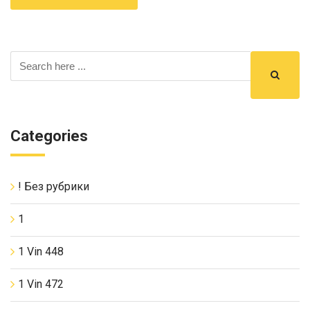
Categories
! Без рубрики
1
1 Vin 448
1 Vin 472