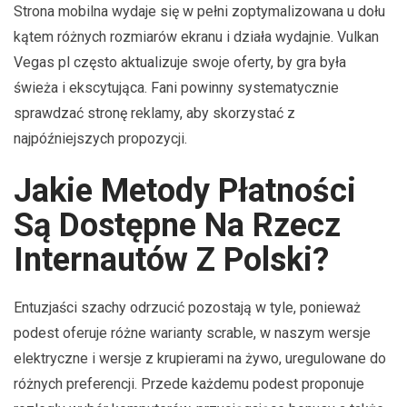
Strona mobilna wydaje się w pełni zoptymalizowana u dołu
kątem różnych rozmiarów ekranu i działa wydajnie. Vulkan
Vegas pl często aktualizuje swoje oferty, by gra była
świeża i ekscytująca. Fani powinny systematycznie
sprawdzać stronę reklamy, aby skorzystać z
najpóźniejszych propozycji.
Jakie Metody Płatności
Są Dostępne Na Rzecz
Internautów Z Polski?
Entuzjaści szachy odrzucić pozostają w tyle, ponieważ
podest oferuje różne warianty scrable, w naszym wersje
elektryczne i wersje z krupierami na żywo, uregulowane do
różnych preferencji. Przede każdemu podest proponuje