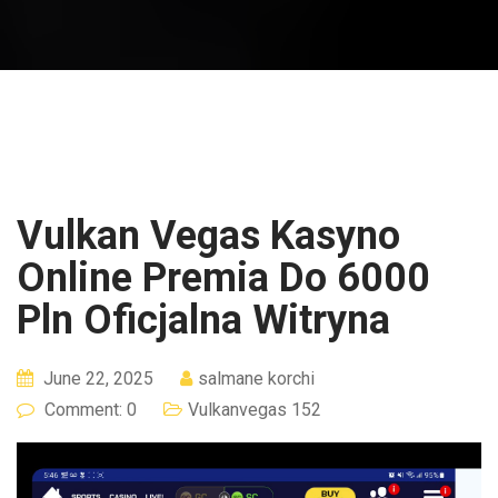
Vulkan Vegas Kasyno
Online️ Premia Do 6000
Pln Oficjalna Witryna
June 22, 2025
salmane korchi
Comment: 0
Vulkanvegas 152