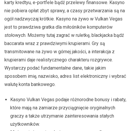
karty kredtyu, e-portfele bądź przelewy finansowe. Kasyno
nie pobiera opłat zbyt sprawy, a czasy przetwarzania są na
ogół nadzwyczaj krótkie. Kasyno na żywo w Vulkan Vegas
jest to prawdziwa gratka dla miłośników komputerów
stołowych. Możemy tutaj zagrać w ruletkę, blackjacka bądź
baccarata wraz z prawdziwymi krupierami. Gry są
transmitowane na żywo w górnej jakości, a interakcja z
krupierami daje realistycznego charakteru rozgrywce.
Wystarczy podać fundamentalne dane, takie jakim
sposobem imię, nazwisko, adres list elektroniczny i wybrać
walutę konta bankowego.
Kasyno Vulkan Vegas podaje różnorodne bonusy i rabaty,
które mają na zamiarze przyciągnięcie oryginalnych
graczy a także utrzymanie zainteresowania stałych
użytkowników.