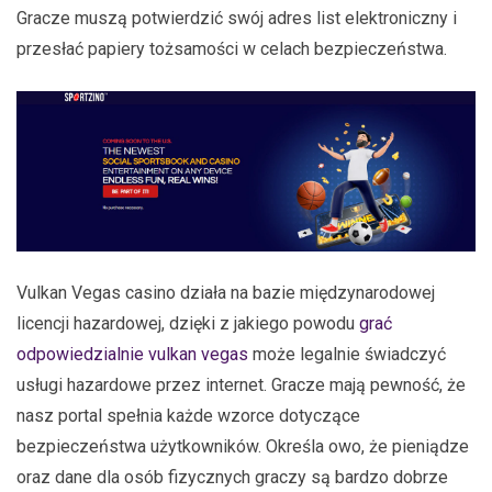
Gracze muszą potwierdzić swój adres list elektroniczny i
przesłać papiery tożsamości w celach bezpieczeństwa.
Vulkan Vegas casino działa na bazie międzynarodowej
licencji hazardowej, dzięki z jakiego powodu
grać
odpowiedzialnie vulkan vegas
może legalnie świadczyć
usługi hazardowe przez internet. Gracze mają pewność, że
nasz portal spełnia każde wzorce dotyczące
bezpieczeństwa użytkowników. Określa owo, że pieniądze
oraz dane dla osób fizycznych graczy są bardzo dobrze