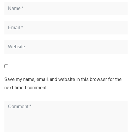
Save my name, email, and website in this browser for the
next time I comment.