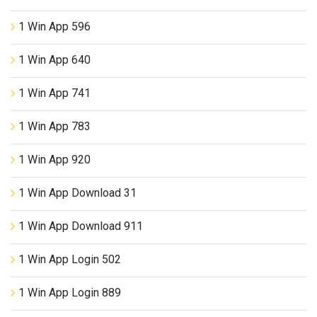
1 Win App 596
1 Win App 640
1 Win App 741
1 Win App 783
1 Win App 920
1 Win App Download 31
1 Win App Download 911
1 Win App Login 502
1 Win App Login 889