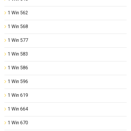
1 Win 562
1 Win 568
1 Win 577
1 Win 583
1 Win 586
1 Win 596
1 Win 619
1 Win 664
1 Win 670