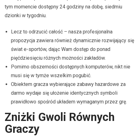
tym momencie dostępny 24 godziny na dobę, siedmiu
dzionki w tygodniu.
Lecz to odrzucić całość – nasza profesjonalna
propozycja zawiera również dynamicznie rozwijający się
świat e-sportów, dając Wam dostęp do ponad
pięćdziesięciu różnych możności zakładów.
Pomimo obszerności dostępnych komputerów, nikt nie
musi się w tymże wszelkim pogubić.
Obiektem gracza wybierające zabawy hazardowe za
darmo wydaje się ułożenie identycznych symboli
prawidłowo spośród układem wymaganym przez grę.
Zniżki Gwoli Równych
Graczy