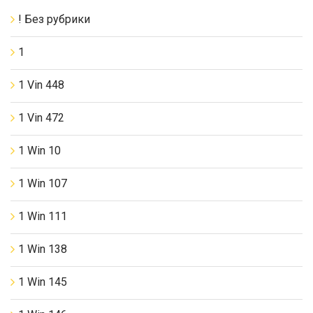
! Без рубрики
1
1 Vin 448
1 Vin 472
1 Win 10
1 Win 107
1 Win 111
1 Win 138
1 Win 145