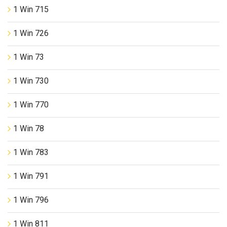
1 Win 715
1 Win 726
1 Win 73
1 Win 730
1 Win 770
1 Win 78
1 Win 783
1 Win 791
1 Win 796
1 Win 811