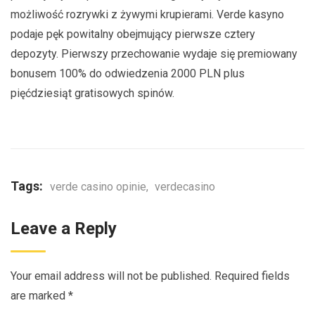
możliwość rozrywki z żywymi krupierami. Verde kasyno
podaje pęk powitalny obejmujący pierwsze cztery
depozyty. Pierwszy przechowanie wydaje się premiowany
bonusem 100% do odwiedzenia 2000 PLN plus
pięćdziesiąt gratisowych spinów.
Tags:
verde casino opinie
,
verdecasino
Leave a Reply
Your email address will not be published.
Required fields
are marked
*