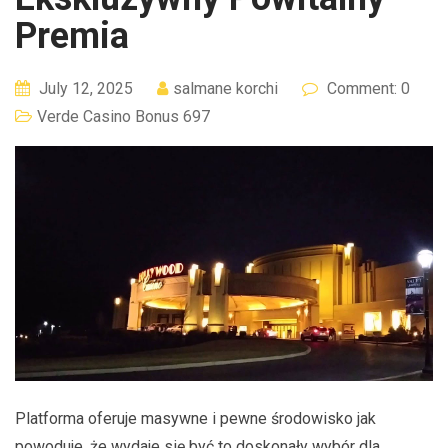
Premia
July 12, 2025
salmane korchi
Comment: 0
Verde Casino Bonus 697
Platforma oferuje masywne i pewne środowisko jak
powoduje, że wydaje się być to doskonały wybór dla