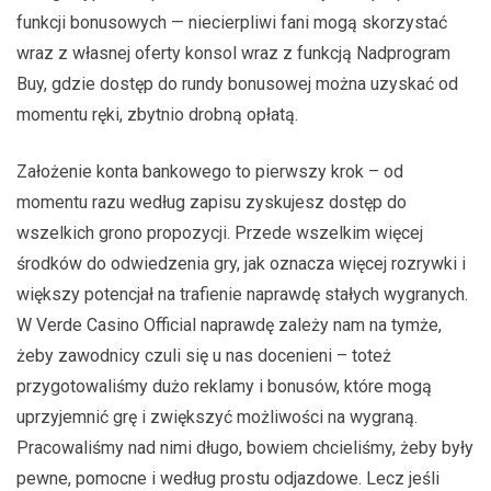
funkcji bonusowych — niecierpliwi fani mogą skorzystać
wraz z własnej oferty konsol wraz z funkcją Nadprogram
Buy, gdzie dostęp do rundy bonusowej można uzyskać od
momentu ręki, zbytnio drobną opłatą.
Założenie konta bankowego to pierwszy krok – od
momentu razu według zapisu zyskujesz dostęp do
wszelkich grono propozycji. Przede wszelkim więcej
środków do odwiedzenia gry, jak oznacza więcej rozrywki i
większy potencjał na trafienie naprawdę stałych wygranych.
W Verde Casino Official naprawdę zależy nam na tymże,
żeby zawodnicy czuli się u nas docenieni – toteż
przygotowaliśmy dużo reklamy i bonusów, które mogą
uprzyjemnić grę i zwiększyć możliwości na wygraną.
Pracowaliśmy nad nimi długo, bowiem chcieliśmy, żeby były
pewne, pomocne i według prostu odjazdowe. Lecz jeśli