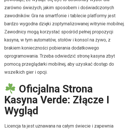
zarówno świeżych, jakim sposobem i doświadczonych
zawodników. Gra na smartfonie i tablecie platformy jest
bardzo wygodna dzięki zoptymalizowanej witrynie mobilnej.
Zawodnicy mogą korzystać spośród pełnej propozycji
kasyna, w tym automatów, stołów i konsol na żywo, z
brakiem konieczności pobierania dodatkowego
oprogramowania. Trzeba odwiedzić stronę kasyna zbyt
pomocą przeglądarki mobilnej, aby uzyskać dostęp do
wszelkich gier i opcji.
Oficjalna Strona
Kasyna Verde: Złącze I
Wygląd
Licencja ta jest uznawana na całym świecie i zapewnia