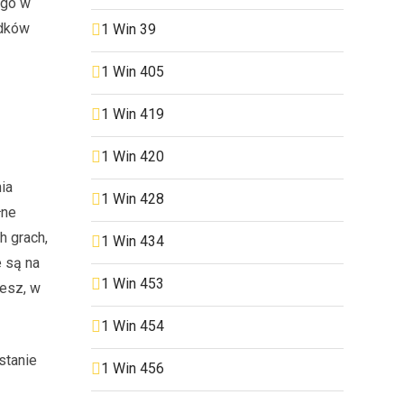
ego w
odków
1 Win 39
1 Win 405
1 Win 419
1 Win 420
ia
1 Win 428
łne
h grach,
1 Win 434
e są na
1 Win 453
jesz, w
1 Win 454
stanie
1 Win 456