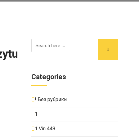
zytu
Categories
! Без рубрики
1
1 Vin 448