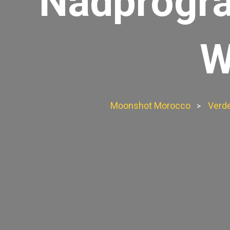
Nadprogra
W
Moonshot Morocco
Verd
>