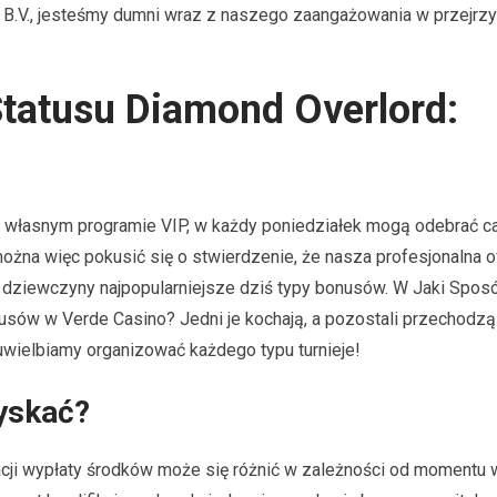
n B.V., jesteśmy dumni wraz z naszego zaangażowania w przejrzy
tatusu Diamond Overlord:
w własnym programie VIP, w każdy poniedziałek mogą odebrać 
żna więc pokusić się o stwierdzenie, że nasza profesjonalna o
ej dziewczyny najpopularniejsze dziś typy bonusów. W Jaki Spos
onusów w Verde Casino? Jedni je kochają, a pozostali przechodzą
 uwielbiamy organizować każdego typu turnieje!
yskać?
cji wypłaty środków może się różnić w zależności od momentu 