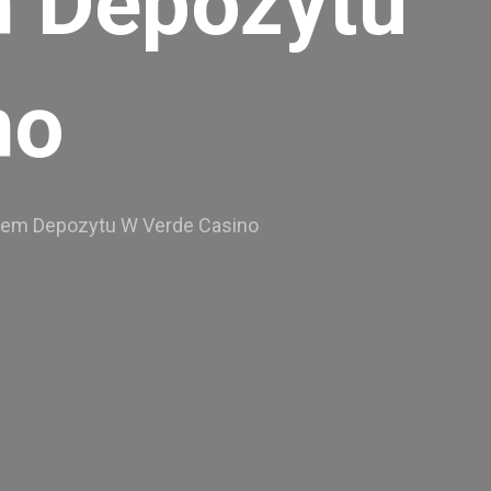
m Depozytu
no
iem Depozytu W Verde Casino