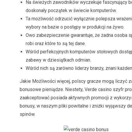
Na świeżych zawodników wyczekuje fascynujący bon
doskonały początek w świecie komputerów.
Ta możliwość odrzucić wyłącznie polepsza wrażen
wybory na bazie o postępy w produkcji na żywo.
Owo zabezpieczenie gwarantuje, że żadna osoba s
robi oraz które to są tej dane.
Wśród perfekcyjnych komputerów stołowych dostępnyc
zabawy w dziesiątkach odmian.
Wśród nich są zarówno liderzy branży, znani każde
Jakie Możliwości więcej, polscy gracze mogą liczyć z
bonusowe pieniądze. Niestety, Verde casino szyfr pro
zaakceptować posiada aktywnych promocji z wykorzys
bonusy, w naszym pliki powitalne i zniżki wyjąwszy 
spinów.