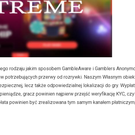
tego rodzaju jakim sposobem GambleAware i Gamblers Anonymo
w potrzebujących przerwy od rozrywki. Naszym Własnym obie
zpiecznej, lecz także odpowiedzialnej lokalizacji do gry. Wypła
pieniądze, gracz powinien najpierw przejść weryfikację KYC, czyl
ypłata powinien być zrealizowana tym samym kanałem płatniczym