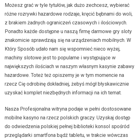
Możesz grać w tyle tytułów, jak dużo zechcesz, wybierać
różne rozrywki hazardowe rodzaje, kręcić bębnami do woli,
z brakiem żadnych ograniczeń czasowych i ilościowych.
Ponadto każde dostępne u naszą firmę darmowe gry sloty
znakomicie sprawdzają się na urządzeniach mobilnych. W
Który Sposób udało nam się wspomnieć nieco wyżej,
machiny slotowe jest to popularne i występujące w
największych ilościach w naszym własnym kasynie zabawy
hazardowe. Toteż też opiszemy je w tym momencie na
rzecz Cię odrobinę dokładniej, żebyś mógł błyskawicznie
uzyskać komplet niezbędnych informacji na ich temat.
Nasza Profesjonalna witryna podaje w pełni dostosowane
mobilne kasyno na rzecz polskich graczy. Uzyskaj dostęp
do odwiedzenia polskiej pełnej biblioteki konsol spośród
przeglądarki smartfona bądź tabletu, w trakcie wówczas