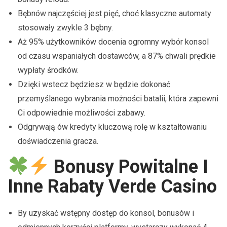
Bębnów najczęściej jest pięć, choć klasyczne automaty
stosowały zwykle 3 bębny.
Aż 95% użytkowników docenia ogromny wybór konsol
od czasu wspaniałych dostawców, a 87% chwali prędkie
wypłaty środków.
Dzięki wstecz będziesz w będzie dokonać
przemyślanego wybrania możności batalii, która zapewni
Ci odpowiednie możliwości zabawy.
Odgrywają ów kredyty kluczową rolę w kształtowaniu
doświadczenia gracza.
Bonusy Powitalne I
Inne Rabaty Verde Casino
By uzyskać wstępny dostęp do konsol, bonusów i