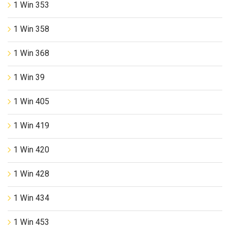
1 Win 353
1 Win 358
1 Win 368
1 Win 39
1 Win 405
1 Win 419
1 Win 420
1 Win 428
1 Win 434
1 Win 453