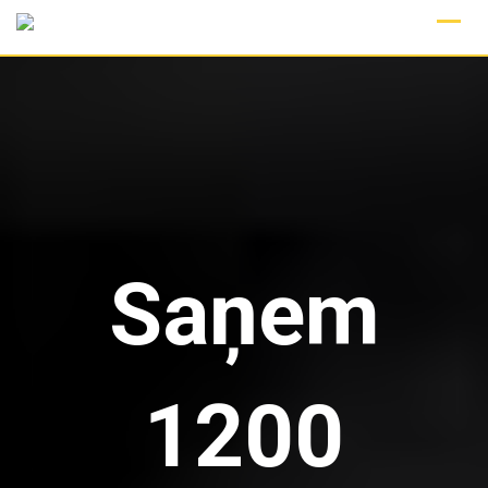
Skip
to
content
Saņem
1200