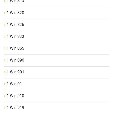
1 Win 813
1 Win 820
1 Win 826
1 Win 833
1 Win 865
1 Win 896
1 Win 901
1 Win 91
1 Win 910
1 Win 919