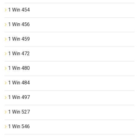
1 Win 454
1 Win 456
1 Win 459
1 Win 472
1 Win 480
1 Win 484
1 Win 497
1 Win 527
1 Win 546