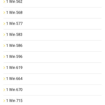
1 Win 562
1 Win 568
1 Win 577
1 Win 583
1 Win 586
1 Win 596
1 Win 619
1 Win 664
1 Win 670
1 Win 715