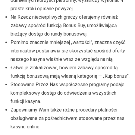
odmiennych korzyści platformy, wystarczy wykonać 4
proste kroki opisane powyżej.
Na Rzecz niecierpliwych graczy oferujemy również
zabawy spośród funkcją Bonus Buy, umożliwiającą
bieżący dostęp do rundy bonusowej.
Pomimo znacznie mniejszej „wartości”, znaczna część
internautów postanawia się skorzystać spośród oferty
naszego kasyna właśnie wraz ze względu na nią.
Łatwo je zlokalizować, bowiem zabawy spośród tą
funkcją bonusową mają własną kategorię — „Kup bonus”.
Stosowane Przez Nas współczesne programy podaje
kompleksowy dostęp do odwiedzenia wszystkich
funkcji kasyna.
Zapewniamy Wam także różne procedury płatności
obsługiwane za pośrednictwem stosowane przez nas
kasyno online.