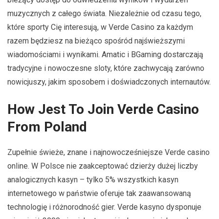
muzycznych z całego świata. Niezależnie od czasu tego,
które sporty Cię interesują, w Verde Casino za każdym
razem będziesz na bieżąco spośród najświeższymi
wiadomościami i wynikami. Amatic i BGaming dostarczają
tradycyjne i nowoczesne sloty, które zachwycają zarówno
nowicjuszy, jakim sposobem i doświadczonych internautów.
How Jest To Join Verde Casino
From Poland
Zupełnie świeże, znane i najnowocześniejsze Verde casino
online. W Polsce nie zaakceptować dzierży dużej liczby
analogicznych kasyn – tylko 5% wszystkich kasyn
internetowego w państwie oferuje tak zaawansowaną
technologię i różnorodność gier. Verde kasyno dysponuje