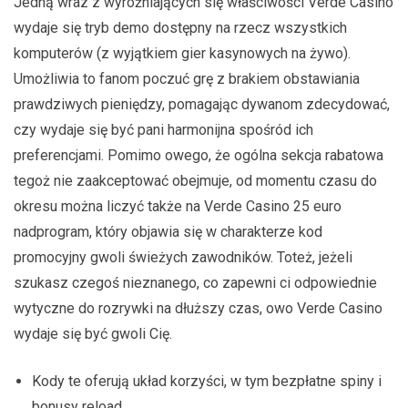
Jedną wraz z wyróżniających się właściwości Verde Casino
wydaje się tryb demo dostępny na rzecz wszystkich
komputerów (z wyjątkiem gier kasynowych na żywo).
Umożliwia to fanom poczuć grę z brakiem obstawiania
prawdziwych pieniędzy, pomagając dywanom zdecydować,
czy wydaje się być pani harmonijna spośród ich
preferencjami. Pomimo owego, że ogólna sekcja rabatowa
tegoż nie zaakceptować obejmuje, od momentu czasu do
okresu można liczyć także na Verde Casino 25 euro
nadprogram, który objawia się w charakterze kod
promocyjny gwoli świeżych zawodników. Toteż, jeżeli
szukasz czegoś nieznanego, co zapewni ci odpowiednie
wytyczne do rozrywki na dłuższy czas, owo Verde Casino
wydaje się być gwoli Cię.
Kody te oferują układ korzyści, w tym bezpłatne spiny i
bonusy reload.