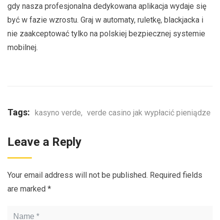
gdy nasza profesjonalna dedykowana aplikacja wydaje się
być w fazie wzrostu. Graj w automaty, ruletkę, blackjacka i
nie zaakceptować tylko na polskiej bezpiecznej systemie
mobilnej.
Tags:
kasyno verde
,
verde casino jak wypłacić pieniądze
Leave a Reply
Your email address will not be published.
Required fields
are marked
*