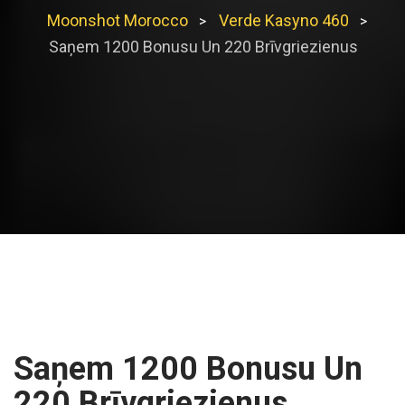
Moonshot Morocco
Verde Kasyno 460
>
>
Saņem 1200 Bonusu Un 220 Brīvgriezienus
Saņem 1200 Bonusu Un
220 Brīvgriezienus