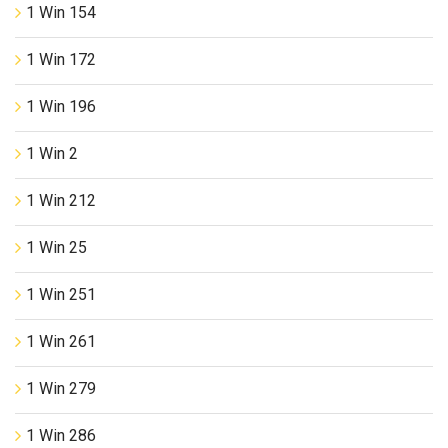
1 Win 154
1 Win 172
1 Win 196
1 Win 2
1 Win 212
1 Win 25
1 Win 251
1 Win 261
1 Win 279
1 Win 286