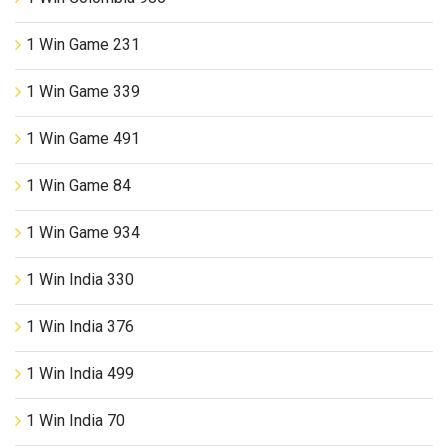
1 Win Game 231
1 Win Game 339
1 Win Game 491
1 Win Game 84
1 Win Game 934
1 Win India 330
1 Win India 376
1 Win India 499
1 Win India 70