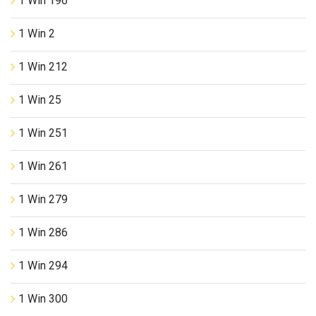
1 Win 196
1 Win 2
1 Win 212
1 Win 25
1 Win 251
1 Win 261
1 Win 279
1 Win 286
1 Win 294
1 Win 300