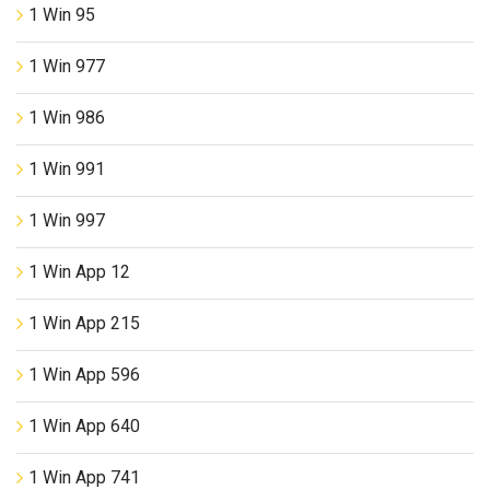
1 Win 95
1 Win 977
1 Win 986
1 Win 991
1 Win 997
1 Win App 12
1 Win App 215
1 Win App 596
1 Win App 640
1 Win App 741