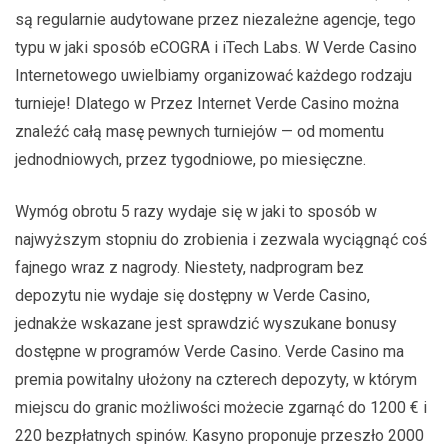
są regularnie audytowane przez niezależne agencje, tego
typu w jaki sposób eCOGRA i iTech Labs. W Verde Casino
Internetowego uwielbiamy organizować każdego rodzaju
turnieje! Dlatego w Przez Internet Verde Casino można
znaleźć całą masę pewnych turniejów — od momentu
jednodniowych, przez tygodniowe, po miesięczne.
Wymóg obrotu 5 razy wydaje się w jaki to sposób w
najwyższym stopniu do zrobienia i zezwala wyciągnąć coś
fajnego wraz z nagrody. Niestety, nadprogram bez
depozytu nie wydaje się dostępny w Verde Casino,
jednakże wskazane jest sprawdzić wyszukane bonusy
dostępne w programów Verde Casino. Verde Casino ma
premia powitalny ułożony na czterech depozyty, w którym
miejscu do granic możliwości możecie zgarnąć do 1200 € i
220 bezpłatnych spinów. Kasyno proponuje przeszło 2000