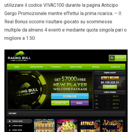
utilizzare il codice VIVAC100 durante la pagina Anticipo
Gergo Promozionale mentre effettui la prima ricarica. – Il
Real Bonus occorre risultare giocato su scommesse
multiple da almeno 4 eventi e mediante quota singola pari o
migliore a 1.50.