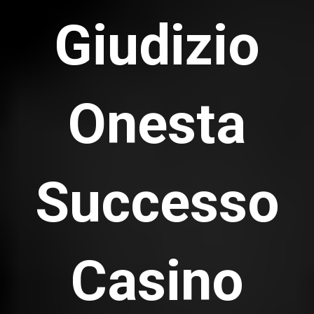
Giudizio
Onesta
Successo
Casino