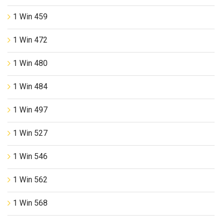
1 Win 459
1 Win 472
1 Win 480
1 Win 484
1 Win 497
1 Win 527
1 Win 546
1 Win 562
1 Win 568