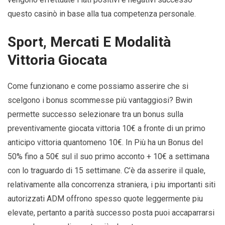
questo casinò in base alla tua competenza personale.
Sport, Mercati E Modalità
Vittoria Giocata
Come funzionano e come possiamo asserire che si
scelgono i bonus scommesse più vantaggiosi? Bwin
permette successo selezionare tra un bonus sulla
preventivamente giocata vittoria 10€ a fronte di un primo
anticipo vittoria quantomeno 10€. In Più ha un Bonus del
50% fino a 50€ sul il suo primo acconto + 10€ a settimana
con lo traguardo di 15 settimane. C’è da asserire il quale,
relativamente alla concorrenza straniera, i piu importanti siti
autorizzati ADM offrono spesso quote leggermente piu
elevate, pertanto a parità successo posta puoi accaparrarsi