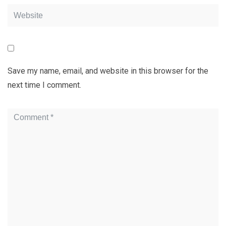
Save my name, email, and website in this browser for the
next time I comment.