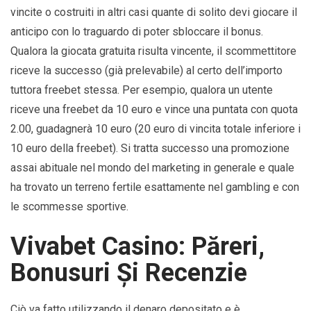
vincite o costruiti in altri casi quante di solito devi giocare il
anticipo con lo traguardo di poter sbloccare il bonus.
Qualora la giocata gratuita risulta vincente, il scommettitore
riceve la successo (già prelevabile) al certo dell’importo
tuttora freebet stessa. Per esempio, qualora un utente
riceve una freebet da 10 euro e vince una puntata con quota
2.00, guadagnerà 10 euro (20 euro di vincita totale inferiore i
10 euro della freebet). Si tratta successo una promozione
assai abituale nel mondo del marketing in generale e quale
ha trovato un terreno fertile esattamente nel gambling e con
le scommesse sportive.
Vivabet Casino: Păreri,
Bonusuri Și Recenzie
Ciò va fatto utilizzando il denaro depositato e è