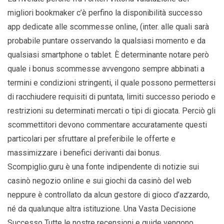
migliori bookmaker c’è perfino la disponibilità successo
app dedicate alle scommesse online, (inter. alle quali sarà
probabile puntare osservando la qualsiasi momento e da
qualsiasi smartphone o tablet. È determinante notare però
quale i bonus scommesse avvengono sempre abbinati a
termini e condizioni stringenti, il quale possono permettersi
di racchiudere requisiti di puntata, limiti successo periodo e
restrizioni su determinati mercati o tipi di giocata. Perciò gli
scommettitori devono commentare accuratamente questi
particolari per sfruttare al preferibile le offerte e
massimizzare i benefici derivanti dai bonus.
Scompiglio.guru è una fonte indipendente di notizie sui
casinò negozio online e sui giochi da casinò del web
neppure è controllato da alcun gestore di gioco d’azzardo,
né da qualunque altra istituzione. Una Vasta Decisione
Successo Tutte le nostre recensioni e guide vengono