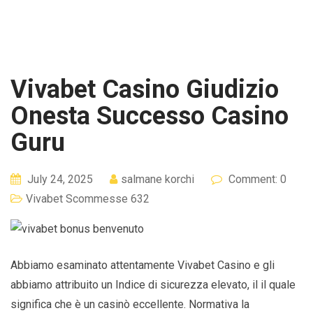
Vivabet Casino Giudizio
Onesta Successo Casino
Guru
July 24, 2025
salmane korchi
Comment: 0
Vivabet Scommesse 632
Abbiamo esaminato attentamente Vivabet Casino e gli
abbiamo attribuito un Indice di sicurezza elevato, il il quale
significa che è un casinò eccellente. Normativa la