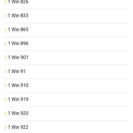
1 Win 826
1 Win 833
1 Win 865
1 Win 896
1 Win 901
1 Win 91
1 Win 910
1 Win 919
1 Win 920
1 Win 922