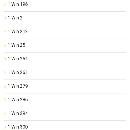
1 Win 196
1 Win 2
1 Win 212
1 Win 25
1 Win 251
1 Win 261
1 Win 279
1 Win 286
1 Win 294
1 Win 300