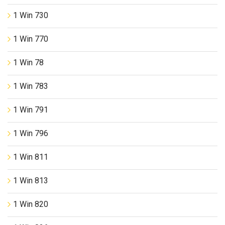
1 Win 730
1 Win 770
1 Win 78
1 Win 783
1 Win 791
1 Win 796
1 Win 811
1 Win 813
1 Win 820