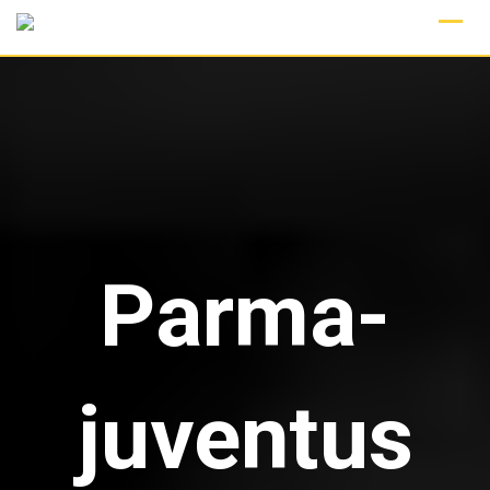
Skip
to
content
Parma-
juventus