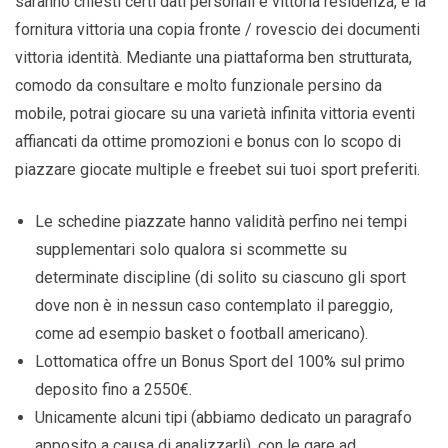
saranno chiesti certi dati personali e vittoria residenza, e la
fornitura vittoria una copia fronte / rovescio dei documenti
vittoria identità. Mediante una piattaforma ben strutturata,
comodo da consultare e molto funzionale persino da
mobile, potrai giocare su una varietà infinita vittoria eventi
affiancati da ottime promozioni e bonus con lo scopo di
piazzare giocate multiple e freebet sui tuoi sport preferiti.
Le schedine piazzate hanno validità perfino nei tempi
supplementari solo qualora si scommette su
determinate discipline (di solito su ciascuno gli sport
dove non è in nessun caso contemplato il pareggio,
come ad esempio basket o football americano).
Lottomatica offre un Bonus Sport del 100% sul primo
deposito fino a 2550€.
Unicamente alcuni tipi (abbiamo dedicato un paragrafo
apposito a causa di analizzarli), con le gare ad