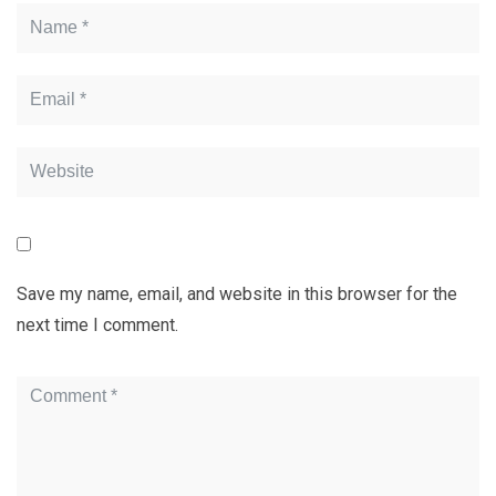
Save my name, email, and website in this browser for the
next time I comment.