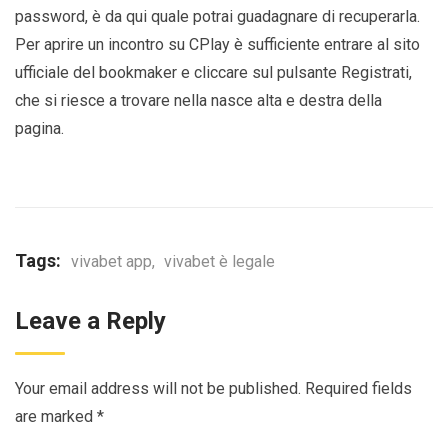
password, è da qui quale potrai guadagnare di recuperarla.
Per aprire un incontro su CPlay è sufficiente entrare al sito
ufficiale del bookmaker e cliccare sul pulsante Registrati,
che si riesce a trovare nella nasce alta e destra della
pagina.
Tags:
vivabet app
,
vivabet è legale
Leave a Reply
Your email address will not be published.
Required fields
are marked
*