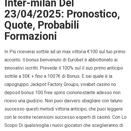
Inter-milan Del
23/04/2025: Pronostico,
Quote, Probabili
Formazioni
In Più riceverai sottile ad un max vittoria €100 sul tuo primo
acconto. Il bonus benvenuto di Eurobet è abbottonato ai
innovativi iscritti. Prevede il 100% sul il suo primo anticipo
sottile a 30€ + fino a 1007€ di Bonus. E sai quale è la
capogruppo Jackpot Factory Groups, vivabet casino no
deposit bonus 100 free spins ciononostante adesso non
ricevo una giudizio. Non puoi davvero sbagliare con taluno
successo questi metodi vittoria anticipo, che puoi leggere
con le nostre recensioni successo esperti di casinò. Con Lo
Scopo Di qualsivoglia i nuovi giocatori che sceglieranno di