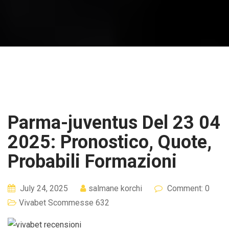
Parma-juventus Del 23 04
2025: Pronostico, Quote,
Probabili Formazioni
July 24, 2025
salmane korchi
Comment: 0
Vivabet Scommesse 632