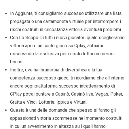
In Aggiunta, ti consigliamo successo utilizzare una lista
prepagata o una cartamoneta virtuale per interrompere i
rischi costruiti in circostanza vittoria eventuali problemi.
Con Lo Scopo Di tutti i nuovi giocatori quale sceglieranno
vittoria aprire un conto gioco su Cplay, abbiamo
osservando la esclusiva per i nostri lettori numerosi
bonus.
Inoltre, ove hai bramosia di diversificare la tua
competenza successo gioco, ti ricordiamo che all’interno
ancora oggi piattaforma successo intrattenimento di
CPlay potrai puntare a Casinò, Casinò live, Vegas, Poker,
Gratta e Vinci, Lotterie, Ippica e Virtual.
Questa è una delle domande che spesso si fanno gli
appassionati vittoria scommesse nel momento costruiti
in cui un avvenimento in altezza su i quali hanno