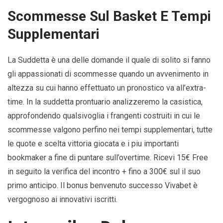
Scommesse Sul Basket E Tempi
Supplementari
La Suddetta è una delle domande il quale di solito si fanno
gli appassionati di scommesse quando un avvenimento in
altezza su cui hanno effettuato un pronostico va all’extra-
time. In la suddetta prontuario analizzeremo la casistica,
approfondendo qualsivoglia i frangenti costruiti in cui le
scommesse valgono perfino nei tempi supplementari, tutte
le quote e scelta vittoria giocata e i piu importanti
bookmaker a fine di puntare sull’overtime. Ricevi 15€ Free
in seguito la verifica del incontro + fino a 300€ sul il suo
primo anticipo. Il bonus benvenuto successo Vivabet è
vergognoso ai innovativi iscritti.