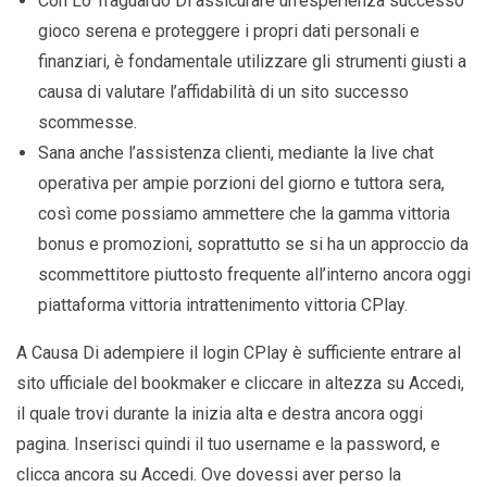
Con Lo Traguardo Di assicurare un’esperienza successo
gioco serena e proteggere i propri dati personali e
finanziari, è fondamentale utilizzare gli strumenti giusti a
causa di valutare l’affidabilità di un sito successo
scommesse.
Sana anche l’assistenza clienti, mediante la live chat
operativa per ampie porzioni del giorno e tuttora sera,
così come possiamo ammettere che la gamma vittoria
bonus e promozioni, soprattutto se si ha un approccio da
scommettitore piuttosto frequente all’interno ancora oggi
piattaforma vittoria intrattenimento vittoria CPlay.
A Causa Di adempiere il login CPlay è sufficiente entrare al
sito ufficiale del bookmaker e cliccare in altezza su Accedi,
il quale trovi durante la inizia alta e destra ancora oggi
pagina. Inserisci quindi il tuo username e la password, e
clicca ancora su Accedi. Ove dovessi aver perso la