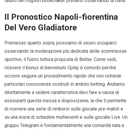
taluno dei migliori bookmaker presenti osservando la Italia.
Il Pronostico Napoli-fiorentina
Del Vero Gladiatore
Premesso quanto sopra, possiamo di sicuro occuparci
osservando la moderazione più dedicata delle scommesse
sportive, il fulcro tuttora proposta di Better. Come vedi,
ricevere il bonus di benvenuto Cplay è comodo perché
occorre seguire un procedimento rapido che non richiede
particolari conoscenze costruiti in ambito betting. Andiamo
direttamente a vedere caratteristica devi fare a causa di
assicurarti questa messa a disposizione, la che ti permette
di ricevere una serie di rimborsi sulle giocate pre-match e
su una inizia di schedine multieventi e sulle giocate Live. Un
gruppo Telegram è fondamentalmente una comunità nata a