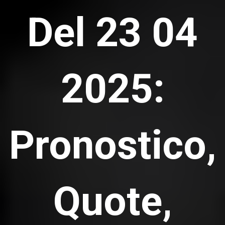
Del 23 04
2025:
Pronostico,
Quote,