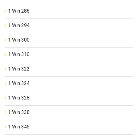
1 Win 286
1 Win 294
1 Win 300
1 Win 310
1 Win 322
1 Win 324
1 Win 328
1 Win 338
1 Win 345