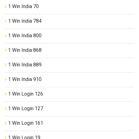
1 Win India 70
1 Win India 784
1 Win India 800
1 Win India 868
1 Win India 889
1 Win India 910
1 Win Login 126
1 Win Login 127
1 Win Login 161
1 Win Login 19