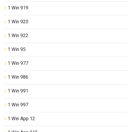
1 Win 919
1 Win 920
1 Win 922
1 Win 95
1 Win 977
1 Win 986
1 Win 991
1 Win 997
1 Win App 12