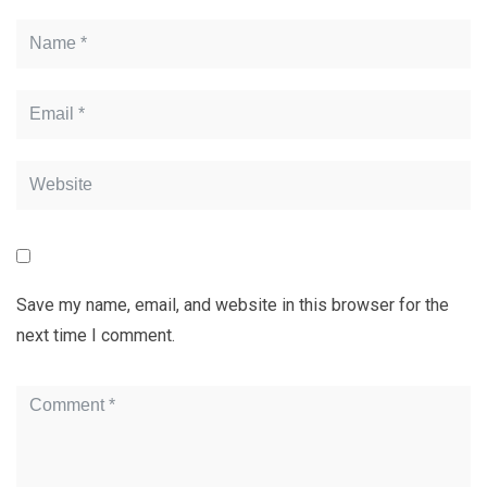
Save my name, email, and website in this browser for the
next time I comment.