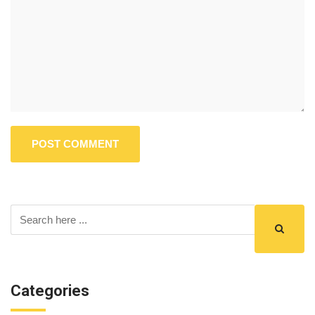
Categories