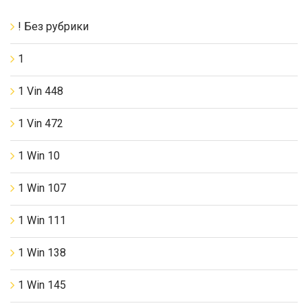
! Без рубрики
1
1 Vin 448
1 Vin 472
1 Win 10
1 Win 107
1 Win 111
1 Win 138
1 Win 145