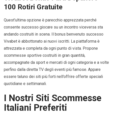
100 Rotiri Gratuite
Quest’ultima opzione è parecchio apprezzata perché
consente successo giocare su un incontro viceversa sta
andando costruiti in scena. Il bonus benvenuto successo
Vivabet è abbottonato ai nuovi iscritti. La piattaforma è
attrezzata e completa da ogni punto di vista. Propone
scommesse sportive costruiti in gran quantità,
accompagnate da sport e mercati di ogni categoria e a volte
perfino dalla diretta TV degli eventi più famose. Appare
essere taluno dei siti più forti nell’offrire offerte speciali
quotidiane e settimanali.
I Nostri Siti Scommesse
Italiani Preferiti