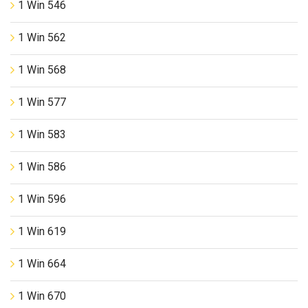
1 Win 546
1 Win 562
1 Win 568
1 Win 577
1 Win 583
1 Win 586
1 Win 596
1 Win 619
1 Win 664
1 Win 670