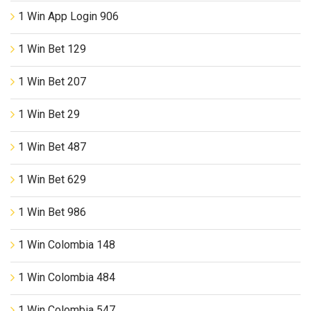
1 Win App Login 906
1 Win Bet 129
1 Win Bet 207
1 Win Bet 29
1 Win Bet 487
1 Win Bet 629
1 Win Bet 986
1 Win Colombia 148
1 Win Colombia 484
1 Win Colombia 547