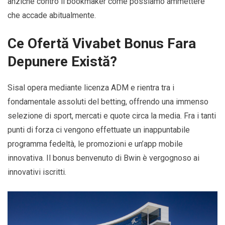
anziché contro il bookmaker come possiamo ammettere
che accade abitualmente.
Ce Ofertă Vivabet Bonus Fara
Depunere Există?
Sisal opera mediante licenza ADM e rientra tra i
fondamentale assoluti del betting, offrendo una immenso
selezione di sport, mercati e quote circa la media. Fra i tanti
punti di forza ci vengono effettuate un inappuntabile
programma fedeltà, le promozioni e un’app mobile
innovativa. Il bonus benvenuto di Bwin è vergognoso ai
innovativi iscritti.