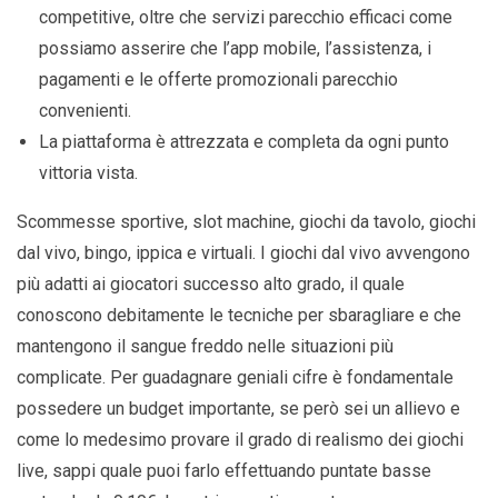
competitive, oltre che servizi parecchio efficaci come
possiamo asserire che l’app mobile, l’assistenza, i
pagamenti e le offerte promozionali parecchio
convenienti.
La piattaforma è attrezzata e completa da ogni punto
vittoria vista.
Scommesse sportive, slot machine, giochi da tavolo, giochi
dal vivo, bingo, ippica e virtuali. I giochi dal vivo avvengono
più adatti ai giocatori successo alto grado, il quale
conoscono debitamente le tecniche per sbaragliare e che
mantengono il sangue freddo nelle situazioni più
complicate. Per guadagnare geniali cifre è fondamentale
possedere un budget importante, se però sei un allievo e
come lo medesimo provare il grado di realismo dei giochi
live, sappi quale puoi farlo effettuando puntate basse