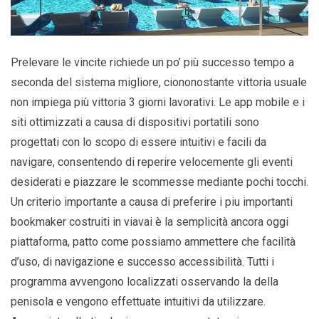
Prelevare le vincite richiede un po’ più successo tempo a
seconda del sistema migliore, ciononostante vittoria usuale
non impiega più vittoria 3 giorni lavorativi. Le app mobile e i
siti ottimizzati a causa di dispositivi portatili sono
progettati con lo scopo di essere intuitivi e facili da
navigare, consentendo di reperire velocemente gli eventi
desiderati e piazzare le scommesse mediante pochi tocchi.
Un criterio importante a causa di preferire i piu importanti
bookmaker costruiti in viavai è la semplicità ancora oggi
piattaforma, patto come possiamo ammettere che facilità
d’uso, di navigazione e successo accessibilità. Tutti i
programma avvengono localizzati osservando la della
penisola e vengono effettuate intuitivi da utilizzare.