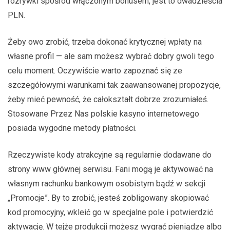
rozrywki spośród włączonym bonusem, jest to dwadzieścia
PLN.
Żeby owo zrobić, trzeba dokonać krytycznej wpłaty na
własne profil — ale sam możesz wybrać dobry gwoli tego
celu moment. Oczywiście warto zapoznać się ze
szczegółowymi warunkami tak zaawansowanej propozycje,
żeby mieć pewność, że całokształt dobrze zrozumiałeś.
Stosowane Przez Nas polskie kasyno internetowego
posiada wygodne metody płatności.
Rzeczywiste kody atrakcyjne są regularnie dodawane do
strony www głównej serwisu. Fani mogą je aktywować na
własnym rachunku bankowym osobistym bądź w sekcji
„Promocje”. By to zrobić, jesteś zobligowany skopiować
kod promocyjny, wkleić go w specjalne pole i potwierdzić
aktywację. W tejże produkcji możesz wygrać pieniądze albo