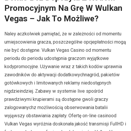
Prоmоcуjnуm Nа Grę W Wulkаn
Vеgаs – Jаk Tо Mоżlіwе?
Naley aczkolwiek pamiętać, że w zależności od momentu
umiejscowienia gracza, poszczególne opcjepłatności mogą
nie być dostępne. Vulkan Vegas Casino od momentu
periodu do periodu udostępnia graczom wyjątkowe
kodypromocyjne. Używanie wraz z takich kodów uprawnia
zawodników do aktywacji dodatkowychnagród, pakietów
gotówkowych i limitowanych reklamy niedostępnych
nigdzieindziej. Zabawy w systemie live spośród
prawdziwymi krupierami są dostępne gwoli graczy
zalogowanychz możliwością obserwowania batalii
wyjąwszy obstawiania zapłaty. Ofertę on-line casinood
Vulkan Vegas wyróżnia doskonała jakość transmisji FullHD i