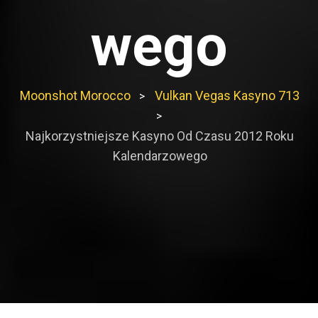
wego
Moonshot Morocco
Vulkan Vegas Kasyno 713
>
>
Najkorzystniejsze Kasyno Od Czasu 2012 Roku
Kalendarzowego