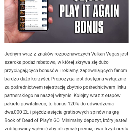
Jednym wraz z znaków rozpoznawczych Vulkan Vegas jest
szeroka podaż rabatowa, w której skrywa się dużo
przyciągających bonusów i reklamy, zapewniających fanom
bardzo dużo korzyści. Propozycja jest dostępna wyłącznie
za pośrednictwem rejestrację zbytnio pośrednictwem linku
partnerskiego na naszej witrynie. Kolejny wraz z etapów
pakietu powitalnego, to bonus 120% do odwiedzenia
dwa.000 ZŁ i pięćdziesięciu gratisowych spinów na grę
Book of Dead of Play’n GO. Minimalny depozyt, który jesteś
zobligowany wpłacić aby otrzymać premia, owo trzydziestu