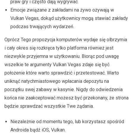
praw gry i często dają wygrywać.
Emocje związane z zakładami na żywo ożywają w
Vulkan Vegas, dokąd użytkownicy mogą stawiać zakłady
podczas trwających wydarzeń.
Oprócz Tego propozycja komputerów wydaje się olbrzymia
i cały okres się rozkręca tylko platforma również jest
niezwykle przyjemna w użytkowaniu. Biorąc pod uwagę
wszelkie te argumenty Vulkan Vegas zdaje się być
położenie które warto sprawdzić i przetestować. Warto
uniknąć natychmiastowego wpłacania depozytu na
początku swej zabawy w kasynie. Nigdy do odwiedzenia
końca nie zaakceptować możesz być przekonany, że strona
będzie sprawdzać wszystkie Twe żądania.
Niezależnie od momentu tego, lub korzystasz spośród
Androida bądź iOS, Vulkan.