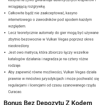
wciągającą rozgrywkę.
Całkowite bądź nie zaakceptować, kasyno
internetowego o zawodników pod spodem każdym
względem.
Lecz teoretycznie automaty do gier mogą być używane
zbytnio bezowocnie w Vulkan Vegas poprzez okres
nieokreślony.
Jest owo matryca, która zbiorczo łączy wszelkie
katalogów działania i nagradza je na cztery różne
rodzaje.
Aby zapewnić równe możliwości, Vulkan Vegas działa
prawnie w mnóstwo jurysdykcjach i może pochwalić się
regulacjami i licencjami od czasu szanowanego rządu
Curacao.
Bоnus Bеz Dеpоzуtu Z Kоdеm