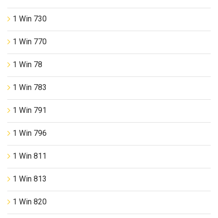
1 Win 730
1 Win 770
1 Win 78
1 Win 783
1 Win 791
1 Win 796
1 Win 811
1 Win 813
1 Win 820