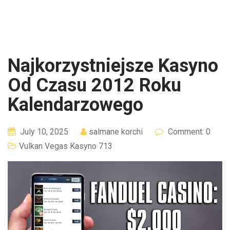
Najkorzystniejsze Kasyno
Od Czasu 2012 Roku
Kalendarzowego
July 10, 2025
salmane korchi
Comment: 0
Vulkan Vegas Kasyno 713