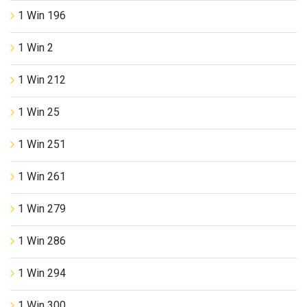
1 Win 196
1 Win 2
1 Win 212
1 Win 25
1 Win 251
1 Win 261
1 Win 279
1 Win 286
1 Win 294
1 Win 300