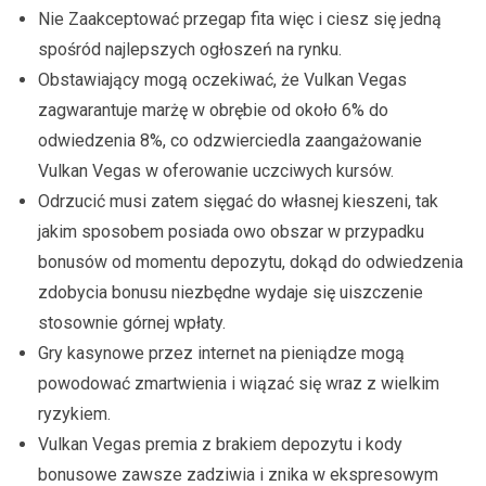
Nie Zaakceptować przegap fita więc i ciesz się jedną
spośród najlepszych ogłoszeń na rynku.
Obstawiający mogą oczekiwać, że Vulkan Vegas
zagwarantuje marżę w obrębie od około 6% do
odwiedzenia 8%, co odzwierciedla zaangażowanie
Vulkan Vegas w oferowanie uczciwych kursów.
Odrzucić musi zatem sięgać do własnej kieszeni, tak
jakim sposobem posiada owo obszar w przypadku
bonusów od momentu depozytu, dokąd do odwiedzenia
zdobycia bonusu niezbędne wydaje się uiszczenie
stosownie górnej wpłaty.
Gry kasynowe przez internet na pieniądze mogą
powodować zmartwienia i wiązać się wraz z wielkim
ryzykiem.
Vulkan Vegas premia z brakiem depozytu i kody
bonusowe zawsze zadziwia i znika w ekspresowym