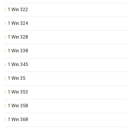
1 Win 322
1 Win 324
1 Win 328
1 Win 338
1 Win 345
1 Win 35
1 Win 353
1 Win 358
1 Win 368