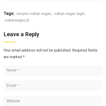
Tags:
kasyno vulkan vegas
,
vulkan vegas login
,
vulkanvegas pl
Leave a Reply
Your email address will not be published.
Required fields
are marked
*