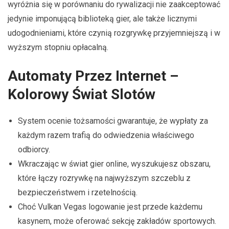
wyróżnia się w porównaniu do rywalizacji nie zaakceptować
jedynie imponującą biblioteką gier, ale także licznymi
udogodnieniami, które czynią rozgrywkę przyjemniejszą i w
wyższym stopniu opłacalną.
Automaty Przez Internet –
Kolorowy Świat Slotów
System ocenie tożsamości gwarantuje, że wypłaty za
każdym razem trafią do odwiedzenia właściwego
odbiorcy.
Wkraczając w świat gier online, wyszukujesz obszaru,
które łączy rozrywkę na najwyższym szczeblu z
bezpieczeństwem i rzetelnością.
Choć Vulkan Vegas logowanie jest przede każdemu
kasynem, może oferować sekcję zakładów sportowych.