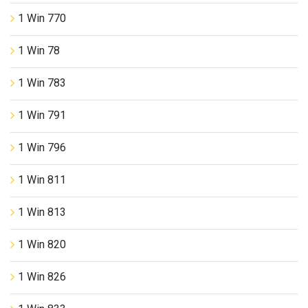
1 Win 770
1 Win 78
1 Win 783
1 Win 791
1 Win 796
1 Win 811
1 Win 813
1 Win 820
1 Win 826