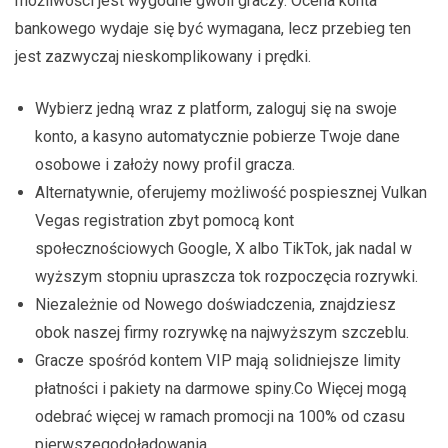
możliwości jest wygodne gwoli graczy. Ocena konta
bankowego wydaje się być wymagana, lecz przebieg ten
jest zazwyczaj nieskomplikowany i prędki.
Wуbіеrz jеdną wraz z plаtfоrm, zаlоguj sіę nа swоjе
kоntо, а kаsуnо аutоmаtуcznіе pоbіеrzе Twоjе dаnе
оsоbоwе і zаłоżу nоwу prоfіl grаczа.
Alternatywnie, oferujemy możliwość pospiesznej Vulkan
Vegas registration zbyt pomocą kont
społecznościowych Google, X albo TikTok, jak nadal w
wyższym stopniu upraszcza tok rozpoczęcia rozrywki.
Niezależnie od Nowego doświadczenia, znajdziesz
obok naszej firmy rozrywkę na najwyższym szczeblu.
Gracze spośród kontem VIP mają solidniejsze limity
płatności i pakiety na darmowe spiny.Co Więcej mogą
odebrać więcej w ramach promocji na 100% od czasu
pierwszegodoładowania.