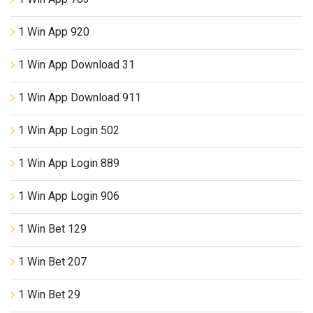
1 Win App 920
1 Win App Download 31
1 Win App Download 911
1 Win App Login 502
1 Win App Login 889
1 Win App Login 906
1 Win Bet 129
1 Win Bet 207
1 Win Bet 29