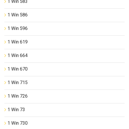
1 Win 583
1 Win 586
1 Win 596
1 Win 619
1 Win 664
1 Win 670
1 Win 715
1 Win 726
1 Win 73
1 Win 730