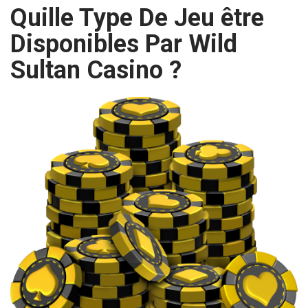
Quille Type De Jeu être
Disponibles Par Wild
Sultan Casino ?