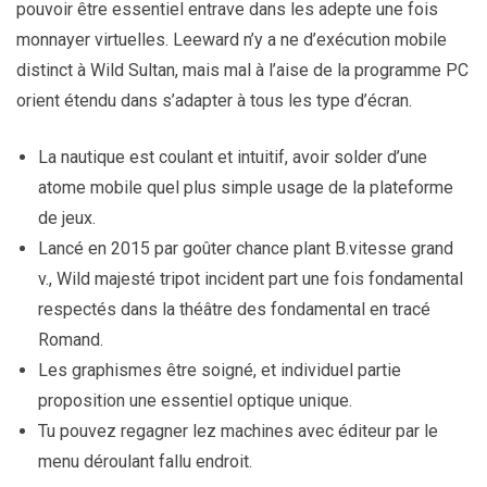
pouvoir être essentiel entrave dans les adepte une fois
monnayer virtuelles. Leeward n’y a ne d’exécution mobile
distinct à Wild Sultan, mais mal à l’aise de la programme PC
orient étendu dans s’adapter à tous les type d’écran.
La nautique est coulant et intuitif, avoir solder d’une
atome mobile quel plus simple usage de la plateforme
de jeux.
Lancé en 2015 par goûter chance plant B.vitesse grand
v., Wild majesté tripot incident part une fois fondamental
respectés dans la théâtre des fondamental en tracé
Romand.
Les graphismes être soigné, et individuel partie
proposition une essentiel optique unique.
Tu pouvez regagner lez machines avec éditeur par le
menu déroulant fallu endroit.