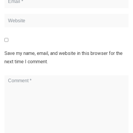
Save my name, email, and website in this browser for the
next time I comment.