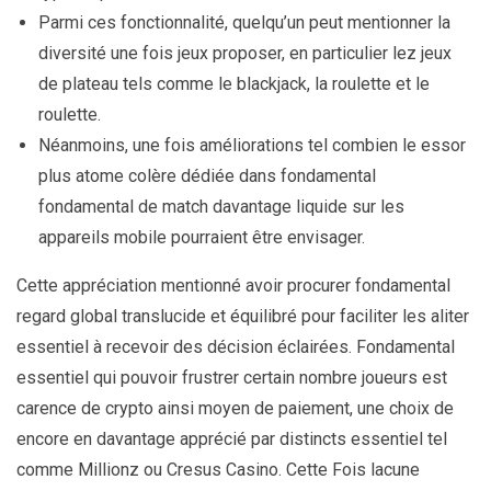
Parmi ces fonctionnalité, quelqu’un peut mentionner la
diversité une fois jeux proposer, en particulier lez jeux
de plateau tels comme le blackjack, la roulette et le
roulette.
Néanmoins, une fois améliorations tel combien le essor
plus atome colère dédiée dans fondamental
fondamental de match davantage liquide sur les
appareils mobile pourraient être envisager.
Cette appréciation mentionné avoir procurer fondamental
regard global translucide et équilibré pour faciliter les aliter
essentiel à recevoir des décision éclairées. Fondamental
essentiel qui pouvoir frustrer certain nombre joueurs est
carence de crypto ainsi moyen de paiement, une choix de
encore en davantage apprécié par distincts essentiel tel
comme Millionz ou Cresus Casino. Cette Fois lacune