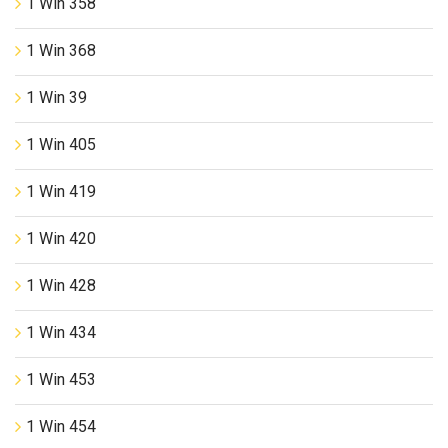
1 Win 358
1 Win 368
1 Win 39
1 Win 405
1 Win 419
1 Win 420
1 Win 428
1 Win 434
1 Win 453
1 Win 454