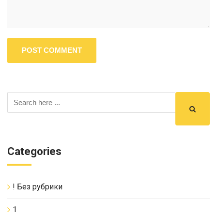
Categories
! Без рубрики
1