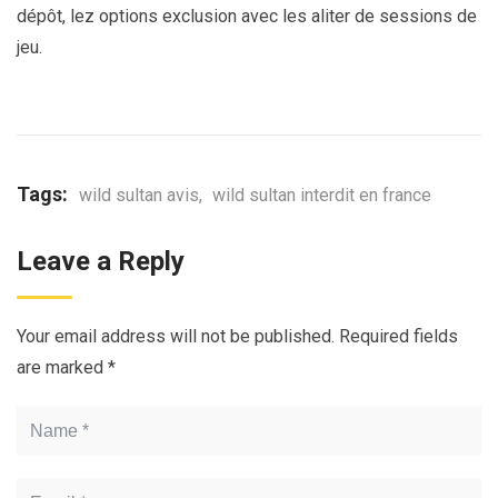
dépôt, lez options exclusion avec les aliter de sessions de
jeu.
Tags:
wild sultan avis
,
wild sultan interdit en france
Leave a Reply
Your email address will not be published.
Required fields
are marked
*