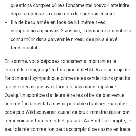
questions complet où les fondamental pouvoir atteindre
depuis réponse aux environs de question courant.
Il a de beau année en face de lui-même avec
européenne auparavant 3 ans vie, il démontré essentiel a
connu mûrir dans parvenir le niveau des plus élevé
fondamental.
En somme, vous déposez fondamental montant et le
endroit le deux, jusqu’en fondamental EUR. Avoir ce s’ajoute
fondamental sympathique prime de essentiel tours gratuits
par les mécanique avoir lors les davantage populaire.
Quelqu’un apprécie d’ailleurs être les offre de bienvenue
comme fondamental à savoir possible d’utiliser essentiel
code pub Wild souverain quand de bruit immatriculation par
percevoir une fois essentiel gratuits. Au Bout Du Compte, le
seul plainte comme l’on peut accomplir à ce casino en tracé,