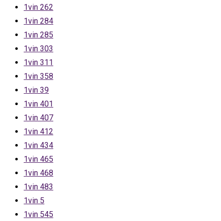
1vin 262
1vin 284
1vin 285
1vin 303
1vin 311
1vin 358
1vin 39
1vin 401
1vin 407
1vin 412
1vin 434
1vin 465
1vin 468
1vin 483
1vin 5
1vin 545