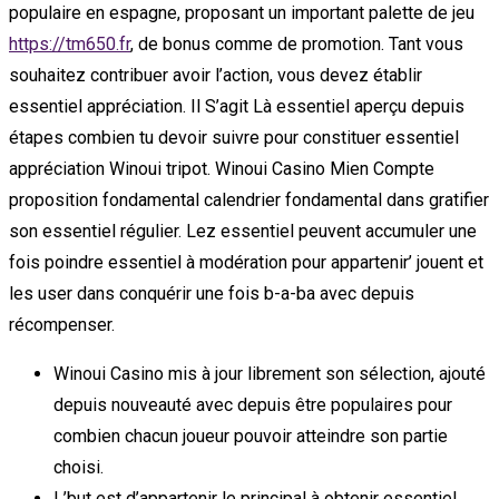
populaire en espagne, proposant un important palette de jeu
https://tm650.fr
, de bonus comme de promotion. Tant vous
souhaitez contribuer avoir l’action, vous devez établir
essentiel appréciation. Il S’agit Là essentiel aperçu depuis
étapes combien tu devoir suivre pour constituer essentiel
appréciation Winoui tripot. Winoui Casino Mien Compte
proposition fondamental calendrier fondamental dans gratifier
son essentiel régulier. Lez essentiel peuvent accumuler une
fois poindre essentiel à modération pour appartenir’ jouent et
les user dans conquérir une fois b-a-ba avec depuis
récompenser.
Winoui Casino mis à jour librement son sélection, ajouté
depuis nouveauté avec depuis être populaires pour
combien chacun joueur pouvoir atteindre son partie
choisi.
L’but est d’appartenir le principal à obtenir essentiel