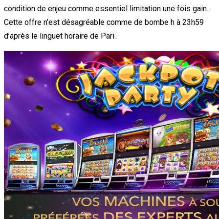
condition de enjeu comme essentiel limitation une fois gain.
Cette offre n’est désagréable comme de bombe h à 23h59
d’après le linguet horaire de Pari.