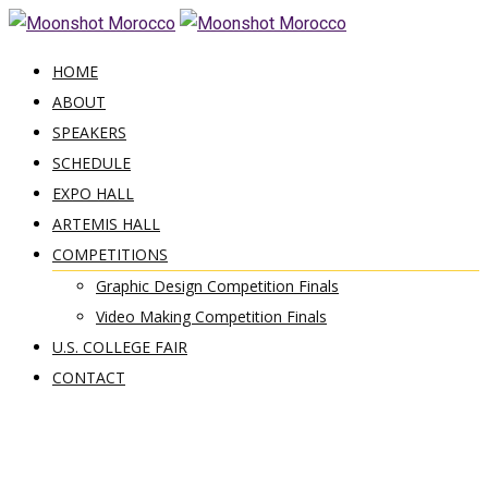
Skip
to
HOME
content
ABOUT
SPEAKERS
SCHEDULE
EXPO HALL
ARTEMIS HALL
COMPETITIONS
Graphic Design Competition Finals
Video Making Competition Finals
U.S. COLLEGE FAIR
CONTACT
Casino Essentiel