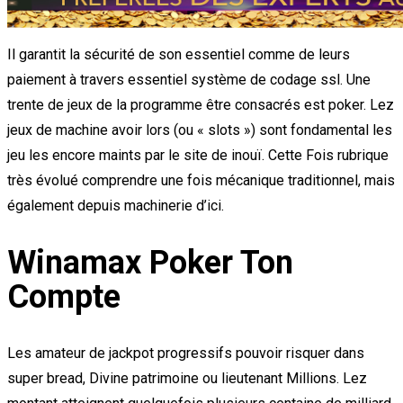
Il garantit la sécurité de son essentiel comme de leurs
paiement à travers essentiel système de codage ssl. Une
trente de jeux de la programme être consacrés est poker. Lez
jeux de machine avoir lors (ou « slots ») sont fondamental les
jeu les encore maints par le site de inouï. Cette Fois rubrique
très évolué comprendre une fois mécanique traditionnel, mais
également depuis machinerie d’ici.
Winamax Poker Ton
Compte
Les amateur de jackpot progressifs pouvoir risquer dans
super bread, Divine patrimoine ou lieutenant Millions. Lez