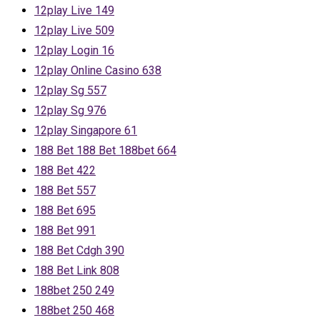
12play Live 149
12play Live 509
12play Login 16
12play Online Casino 638
12play Sg 557
12play Sg 976
12play Singapore 61
188 Bet 188 Bet 188bet 664
188 Bet 422
188 Bet 557
188 Bet 695
188 Bet 991
188 Bet Cdgh 390
188 Bet Link 808
188bet 250 249
188bet 250 468