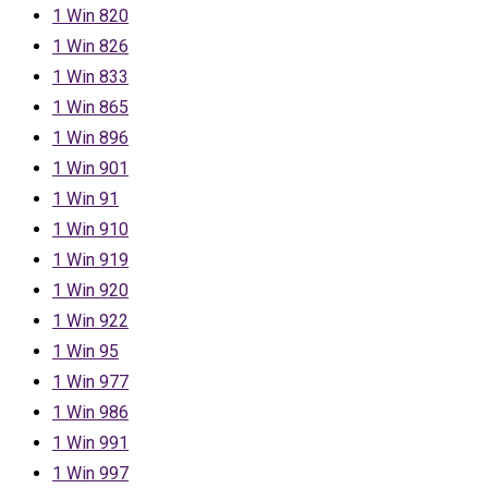
1 Win 820
1 Win 826
1 Win 833
1 Win 865
1 Win 896
1 Win 901
1 Win 91
1 Win 910
1 Win 919
1 Win 920
1 Win 922
1 Win 95
1 Win 977
1 Win 986
1 Win 991
1 Win 997